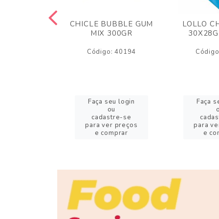
M ARCOR
CHICLE BUBBLE GUM
LOLLO C
BRIGADEIRO
MIX 300GR
30X28G
50GR
Código: 40194
Código
o: 18626
eu login
Faça seu login
Faça s
ou
ou
stre-se
cadastre-se
cadas
er preços
para ver preços
para ve
omprar
e comprar
e co