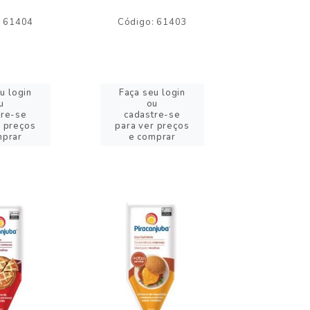
: 61404
Código: 61403
Código:
u login
Faça seu login
Faça se
u
ou
o
tre-se
cadastre-se
cadast
r preços
para ver preços
para ver
mprar
e comprar
e com