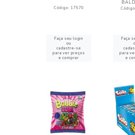
BALD
o: 43005
Código: 17570
Código
eu login
Faça seu login
Faça s
ou
ou
stre-se
cadastre-se
cadas
er preços
para ver preços
para ve
omprar
e comprar
e co