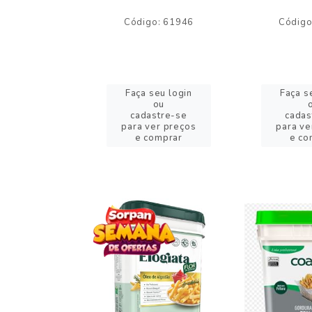
o: 59244
Código: 61946
Código
eu login
Faça seu login
Faça s
ou
ou
stre-se
cadastre-se
cadas
er preços
para ver preços
para ve
omprar
e comprar
e co