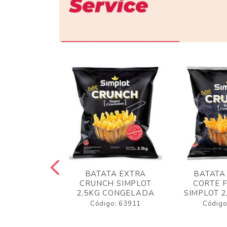
 RUSTICA
BATATA EXTRA
BATATA
LOT 2KG
CRUNCH SIMPLOT
CORTE 
GELADA
2,5KG CONGELADA
SIMPLOT 2
o: 63919
Código: 63911
Código