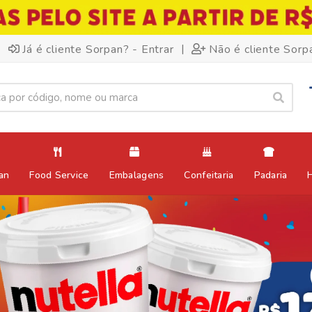
|
Já é cliente Sorpan? - Entrar
Não é cliente Sorp
an
Food Service
Embalagens
Confeitaria
Padaria