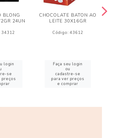
O BLONG
CHOCOLATE BATON AO
CHICLE P
72GR 24UN
LEITE 30X16GR
BABA DE
180
: 34312
Código: 43612
Código:
u login
Faça seu login
Faça se
u
ou
o
tre-se
cadastre-se
cadast
r preços
para ver preços
para ver
mprar
e comprar
e com