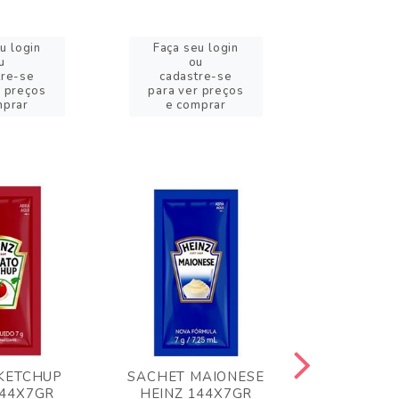
u login
Faça seu login
Faça se
u
ou
o
tre-se
cadastre-se
cadast
r preços
para ver preços
para ver
mprar
e comprar
e com
KETCHUP
SACHET MAIONESE
MILHO VER
144X7GR
HEINZ 144X7GR
1,70