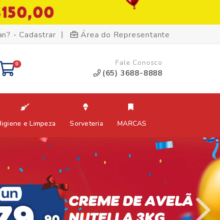
|
an? - Cadastrar
Área do Representante
Fale Conosco
0
(65) 3688-8888
Higiene e Limpeza
Sorveteria
MARCAS