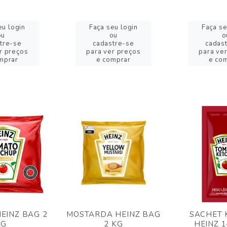
eu login
Faça seu login
Faça se
ou
ou
o
tre-se
cadastre-se
cadas
r preços
para ver preços
para ve
mprar
e comprar
e co
EINZ BAG 2
MOSTARDA HEINZ BAG
SACHET 
KG
2 KG
HEINZ 