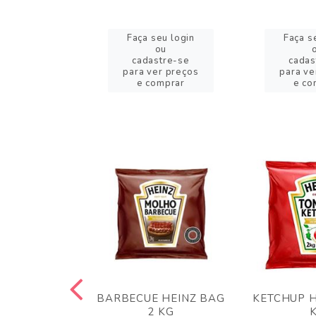
eu login
Faça seu login
Faça s
ou
ou
stre-se
cadastre-se
cadas
er preços
para ver preços
para ve
omprar
e comprar
e co
 PANKO 1KG
BARBECUE HEINZ BAG
KETCHUP H
ARUI
2 KG