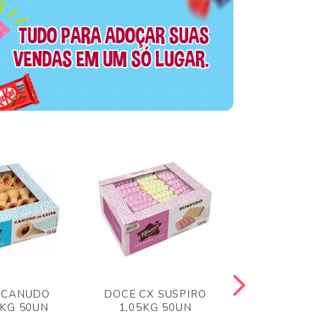
 CANUDO
DOCE CX SUSPIRO
DOCE CX 
6KG 50UN
1,05KG 50UN
VERM 1,8