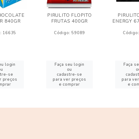
HOCOLATE
PIRULITO FLOPITO
PIRULIT
R 840GR
FRUTAS 400GR
ENERGY 6
: 16635
Código: 59089
Código
eu login
Faça seu login
Faça se
ou
ou
o
tre-se
cadastre-se
cadas
r preços
para ver preços
para ve
mprar
e comprar
e co