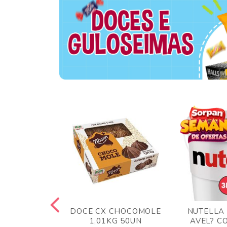
TA AO LEITE
DOCE CX CHOCOMOLE
NUTELLA
 372GR
1,01KG 50UN
AVEL? C