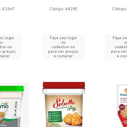
: 61947
Código: 44295
Código
eu login
Faça seu login
Faça se
ou
ou
o
tre-se
cadastre-se
cadas
r preços
para ver preços
para ve
mprar
e comprar
e co