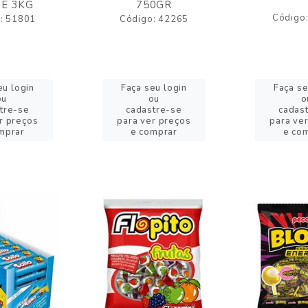
E 3KG
750GR
Código
: 51801
Código: 42265
eu login
Faça seu login
Faça se
ou
ou
o
tre-se
cadastre-se
cadas
r preços
para ver preços
para ve
mprar
e comprar
e co