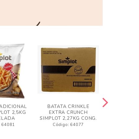
ADICIONAL
BATATA CRINKLE
BATATA 
LOT 2,5KG
EXTRA CRUNCH
SIMPLO
ELADA
SIMPLOT 2,27KG CONG.
CONGE
: 64081
Código: 64077
Código: