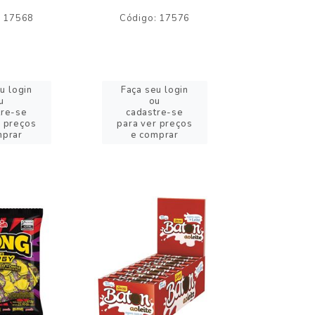
: 17568
Código: 17576
Código:
u login
Faça seu login
Faça se
u
ou
o
tre-se
cadastre-se
cadast
r preços
para ver preços
para ver
mprar
e comprar
e com