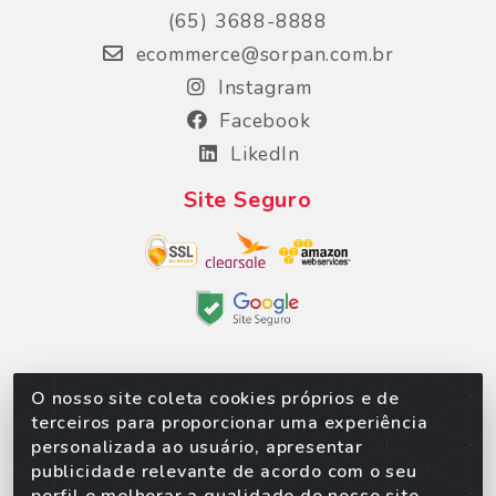
(65) 3688-8888
ecommerce@sorpan.com.br
Instagram
Facebook
LikedIn
Site Seguro
O nosso site coleta cookies próprios e de
Sorpan - Rodovia dos Imigrantes, Lote 06, São
terceiros para proporcionar uma experiência
Matheus, Várzea Grande/MT – CEP 78152-135 -
personalizada ao usuário, apresentar
CNPJ 02.623.537/0010-24
publicidade relevante de acordo com o seu