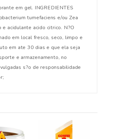
ta corante em gel. INGREDIENTES
robacterium tumefaciens e/ou Zea
o e acidulante acido citrico. N?O
m local fresco, seco, limpo e
to em ate 30 dias e que ela seja
nsporte e armazenamento, no
ivulgadas s?o de responsabilidade
r;