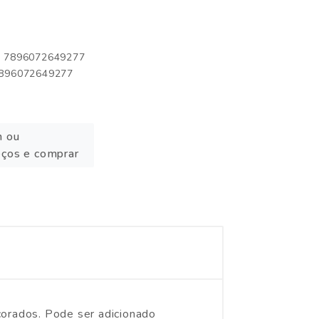
o: 7896072649277
 7896072649277
n ou
eços e comprar
corados. Pode ser adicionado