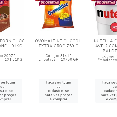
 FORN CHOC
OVOMALTINE CHOCOL.
NUTELLA 
ONF 1,01KG
EXTRA CROC 750 G
AVEL? CO
BALDE
o: 20072
Código: 31410
Código:
m: 1X1,01KG
Embalagem: 1X750 GR
Embalagem
seu login
Faça seu login
Faça seu
ou
ou
ou
stre-se
cadastre-se
cadast
er preços
para ver preços
para ver
omprar
e comprar
e com