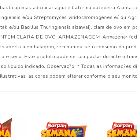
cil basta apenas adicionar agua e bater na batedeira Acei
uringiensis e/ou Streptomyces viridochromogenes e/ ou Ag
tak e/ou Bacillus Thuringiensis aizawai), clara de ovo em p
EM CLARA DE OVO. ARMAZENAGEM: Armazenar fechado e
Apos aberta a embalagem, recomenda-se o consumo do produ
co e seco. Este produto pode se compactar durante o tra
o liquido indicado. Observac?o: * Todas as informac?es d
ilustrativas, as cores podem alterar conforme o seu monito