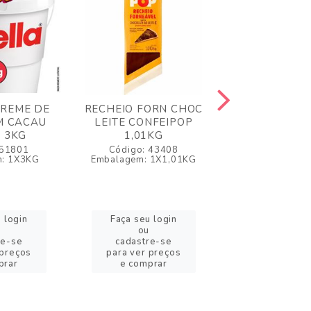
CREME DE
RECHEIO FORN CHOC
RECHEIO FOR
M CACAU
LEITE CONFEIPOP
AVELA CONF
 3KG
1,01KG
1,01K
 51801
Código: 43408
Código: 6
: 1X3KG
Embalagem: 1X1,01KG
Embalagem: 1
 login
Faça seu login
Faça seu l
ou
ou
re-se
cadastre-se
cadastre
 preços
para ver preços
para ver pr
prar
e comprar
e compr