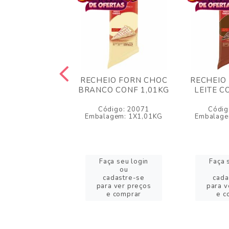
TURA RECHEIO
RECHEIO FORN CHOC
RECHEIO
LATE ALISPEC
BRANCO CONF 1,01KG
LEITE C
1,01 KG
Código: 20071
Códig
igo: 64129
Embalagem: 1X1,01KG
Embalage
gem: 1X1,01KG
a seu login
Faça seu login
Faça 
ou
ou
adastre-se
cadastre-se
cada
a ver preços
para ver preços
para v
e comprar
e comprar
e c