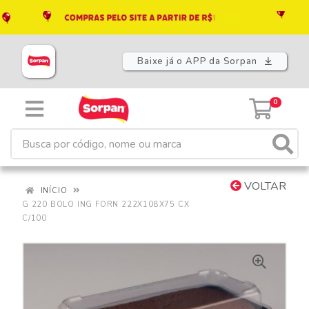
Baixe já o APP da Sorpan
0
VOLTAR
INÍCIO
G 220 BOLO ING FORN 222X108X75 CX
C/100