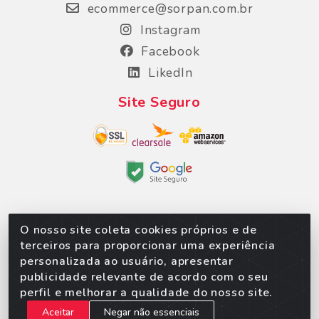
ecommerce@sorpan.com.br
Instagram
Facebook
LikedIn
Site Seguro
O nosso site coleta cookies próprios e de
Sorpan - Rodovia dos Imigrantes, Lote 06, São
terceiros para proporcionar uma experiência
Matheus, Várzea Grande/MT – CEP 78152-135 -
personalizada ao usuário, apresentar
CNPJ 02.623.537/0010-24
publicidade relevante de acordo com o seu
perfil e melhorar a qualidade do nosso site.
Aceitar
Negar não essenciais