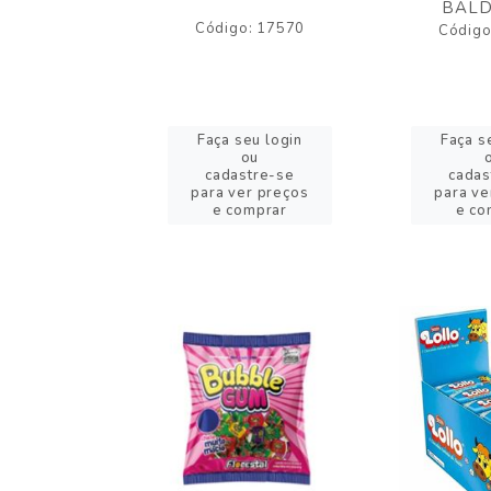
BALD
o: 17530
Código: 17570
Código
eu login
Faça seu login
Faça s
ou
ou
stre-se
cadastre-se
cadas
er preços
para ver preços
para ve
omprar
e comprar
e co