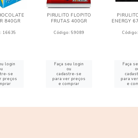
HOCOLATE
PIRULITO FLOPITO
PIRULIT
R 840GR
FRUTAS 400GR
ENERGY 6
: 16635
Código: 59089
Código
eu login
Faça seu login
Faça se
ou
ou
o
tre-se
cadastre-se
cadas
r preços
para ver preços
para ve
mprar
e comprar
e co