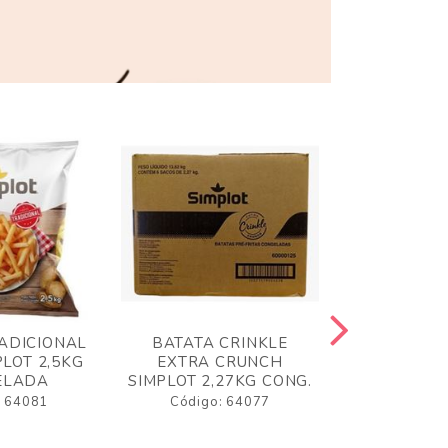
ADICIONAL
BATATA CRINKLE
BATATA 
LOT 2,5KG
EXTRA CRUNCH
SIMPLO
ELADA
SIMPLOT 2,27KG CONG.
CONGE
: 64081
Código: 64077
Código: