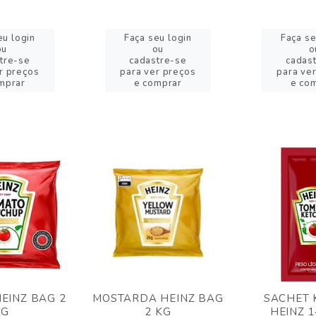
eu login
Faça seu login
Faça se
ou
ou
o
tre-se
cadastre-se
cadas
r preços
para ver preços
para ve
mprar
e comprar
e co
EINZ BAG 2
MOSTARDA HEINZ BAG
SACHET 
KG
2 KG
HEINZ 