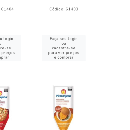
: 61404
Código: 61403
Código:
u login
Faça seu login
Faça se
u
ou
o
tre-se
cadastre-se
cadast
r preços
para ver preços
para ver
mprar
e comprar
e com