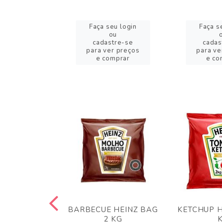
eu login
Faça seu login
Faça s
ou
ou
stre-se
cadastre-se
cadas
er preços
para ver preços
para ve
omprar
e comprar
e co
 PANKO 1KG
BARBECUE HEINZ BAG
KETCHUP H
ARUI
2 KG