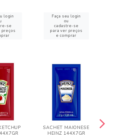
u login
Faça seu login
Faça se
u
ou
o
tre-se
cadastre-se
cadast
r preços
para ver preços
para ver
mprar
e comprar
e com
KETCHUP
SACHET MAIONESE
MILHO VER
144X7GR
HEINZ 144X7GR
1,70