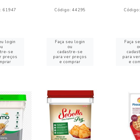
: 61947
Código: 44295
Código
eu login
Faça seu login
Faça se
ou
ou
o
tre-se
cadastre-se
cadas
r preços
para ver preços
para ve
mprar
e comprar
e co