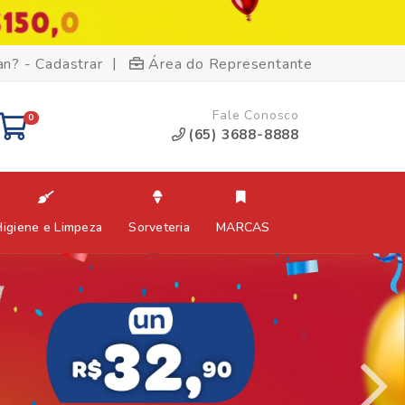
|
an? - Cadastrar
Área do Representante
Fale Conosco
0
(65) 3688-8888
Higiene e Limpeza
Sorveteria
MARCAS