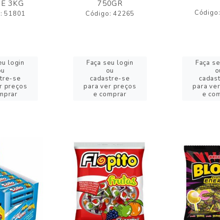
E 3KG
750GR
Código
: 51801
Código: 42265
eu login
Faça seu login
Faça se
ou
ou
o
tre-se
cadastre-se
cadas
r preços
para ver preços
para ve
mprar
e comprar
e co