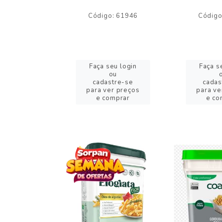
o: 59244
Código: 61946
Código
eu login
Faça seu login
Faça s
ou
ou
stre-se
cadastre-se
cadas
er preços
para ver preços
para ve
omprar
e comprar
e co