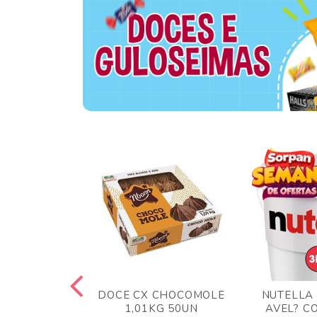
 BLONG UVA
DOCE CX CHOCOMOLE
NUTELLA
R 24UN
1,01KG 50UN
AVEL? C