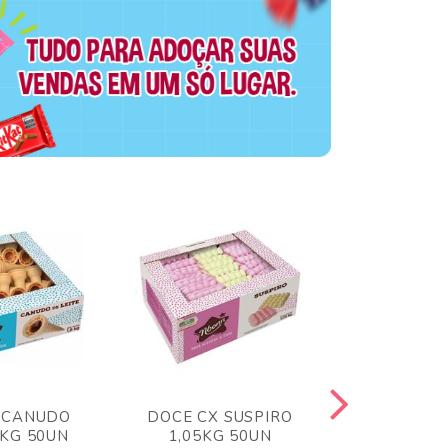
 CANUDO
DOCE CX SUSPIRO
DOCE CX 
6KG 50UN
1,05KG 50UN
VERM 1,8