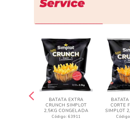
 RUSTICA
BATATA EXTRA
BATATA
LOT 2KG
CRUNCH SIMPLOT
CORTE 
GELADA
2,5KG CONGELADA
SIMPLOT 2
o: 63919
Código: 63911
Código