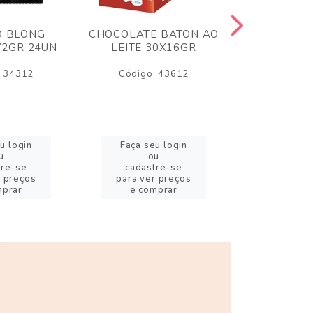
O BLONG
CHOCOLATE BATON AO
CHICLE P
72GR 24UN
LEITE 30X16GR
BABA DE
180
: 34312
Código: 43612
Código:
u login
Faça seu login
Faça se
u
ou
o
tre-se
cadastre-se
cadast
r preços
para ver preços
para ver
mprar
e comprar
e com