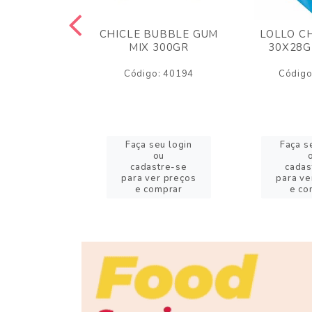
M ARCOR
CHICLE BUBBLE GUM
LOLLO C
BRIGADEIRO
MIX 300GR
30X28G
50GR
Código: 40194
Código
o: 18626
eu login
Faça seu login
Faça s
ou
ou
stre-se
cadastre-se
cadas
er preços
para ver preços
para ve
omprar
e comprar
e co