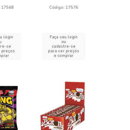
: 17568
Código: 17576
Código:
u login
Faça seu login
Faça se
u
ou
o
tre-se
cadastre-se
cadast
r preços
para ver preços
para ver
mprar
e comprar
e com