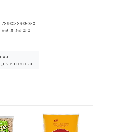
o: 7896038365050
 7896038365050
n ou
eços e comprar