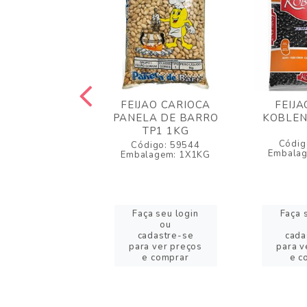
JAO BRANCO
FEIJAO CARIOCA
FEIJA
NO TP1 1KG
PANELA DE BARRO
KOBLEN
TP1 1KG
igo: 45638
Códig
Código: 59544
lagem: 1X1KG
Embala
Embalagem: 1X1KG
a seu login
Faça seu login
Faça 
ou
ou
adastre-se
cadastre-se
cada
a ver preços
para ver preços
para v
 comprar
e comprar
e c