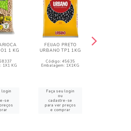
CARIOCA
FEIJAO PRETO
FEIJAO BR
PO1 1 KG
URBANO TP1 1KG
URBANO TP
 68337
Código: 45635
Código: 4
: 1X1 KG
Embalagem: 1X1KG
Embalagem: 
 login
Faça seu login
Faça seu l
ou
ou
re-se
cadastre-se
cadastre-
 preços
para ver preços
para ver pr
prar
e comprar
e compra