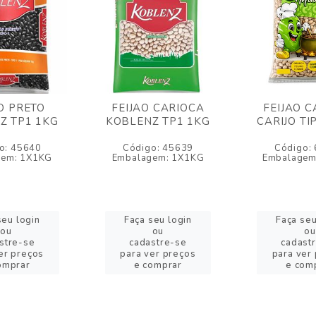
O PRETO
FEIJAO CARIOCA
FEIJAO 
Z TP1 1KG
KOBLENZ TP1 1KG
CARIJO TI
o: 45640
Código: 45639
Código:
gem: 1X1KG
Embalagem: 1X1KG
Embalagem
seu login
Faça seu login
Faça seu
ou
ou
ou
stre-se
cadastre-se
cadast
er preços
para ver preços
para ver
omprar
e comprar
e com