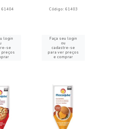
: 61404
Código: 61403
Código:
u login
Faça seu login
Faça se
u
ou
o
tre-se
cadastre-se
cadast
r preços
para ver preços
para ver
mprar
e comprar
e com