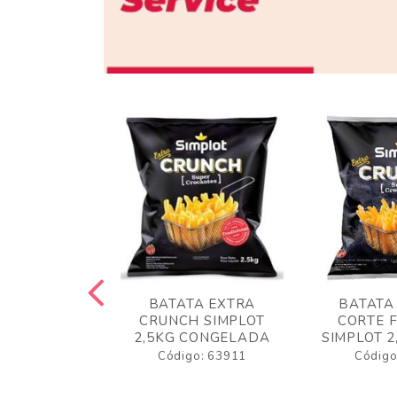
 RUSTICA
BATATA EXTRA
BATATA
LOT 2KG
CRUNCH SIMPLOT
CORTE 
GELADA
2,5KG CONGELADA
SIMPLOT 2
o: 63919
Código: 63911
Código