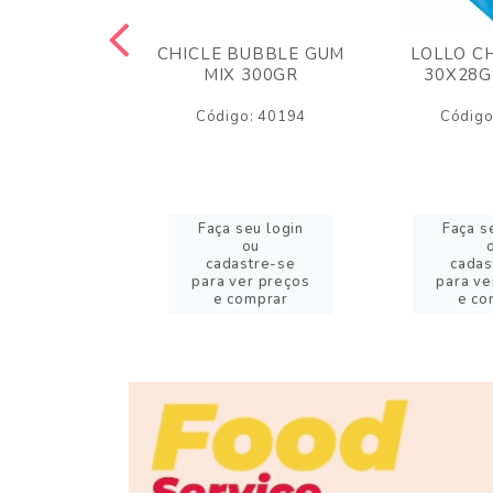
M ARCOR
CHICLE BUBBLE GUM
LOLLO C
BRIGADEIRO
MIX 300GR
30X28G
50GR
Código: 40194
Código
o: 18626
eu login
Faça seu login
Faça s
ou
ou
stre-se
cadastre-se
cadas
er preços
para ver preços
para ve
omprar
e comprar
e co