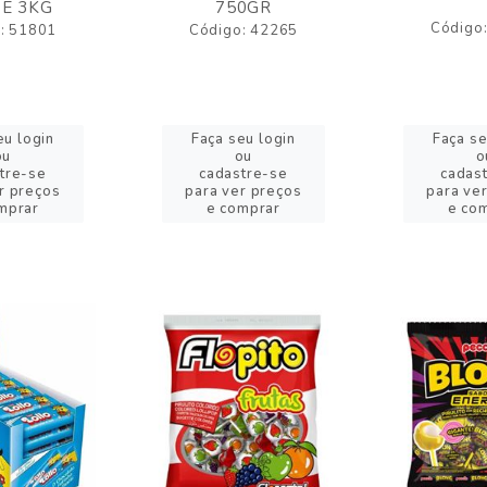
E 3KG
750GR
Código
: 51801
Código: 42265
eu login
Faça seu login
Faça se
ou
ou
o
tre-se
cadastre-se
cadas
r preços
para ver preços
para ve
mprar
e comprar
e co