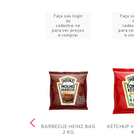
eu login
Faça seu login
Faça s
ou
ou
stre-se
cadastre-se
cadas
er preços
para ver preços
para ve
omprar
e comprar
e co
 PANKO 1KG
BARBECUE HEINZ BAG
KETCHUP H
ARUI
2 KG