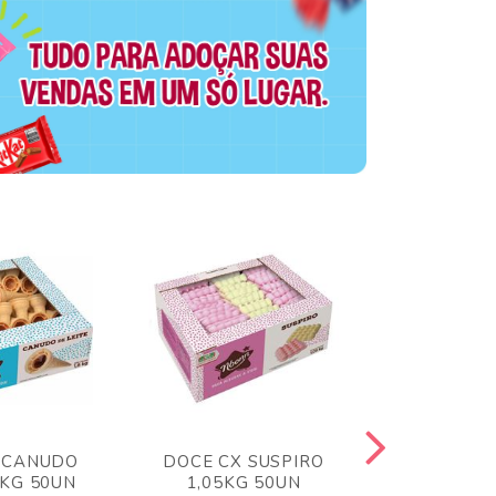
 CANUDO
DOCE CX SUSPIRO
DOCE CX 
6KG 50UN
1,05KG 50UN
VERM 1,8