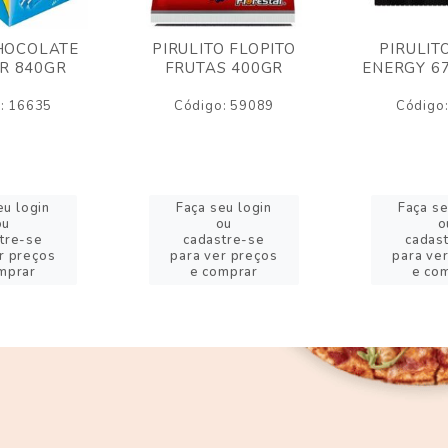
HOCOLATE
PIRULITO FLOPITO
PIRULIT
R 840GR
FRUTAS 400GR
ENERGY 6
: 16635
Código: 59089
Código
eu login
Faça seu login
Faça se
ou
ou
o
tre-se
cadastre-se
cadas
r preços
para ver preços
para ve
mprar
e comprar
e co