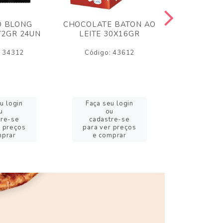
O BLONG
CHOCOLATE BATON AO
CHICLE P
72GR 24UN
LEITE 30X16GR
BABA DE
180
: 34312
Código: 43612
Código:
u login
Faça seu login
Faça se
u
ou
o
tre-se
cadastre-se
cadast
r preços
para ver preços
para ver
mprar
e comprar
e com