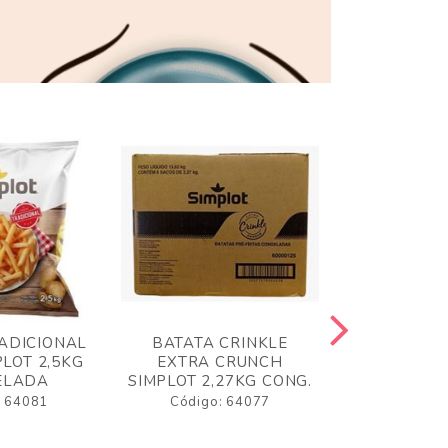
ADICIONAL
BATATA CRINKLE
BATATA 
LOT 2,5KG
EXTRA CRUNCH
SIMPLO
ELADA
SIMPLOT 2,27KG CONG.
CONGE
: 64081
Código: 64077
Código: