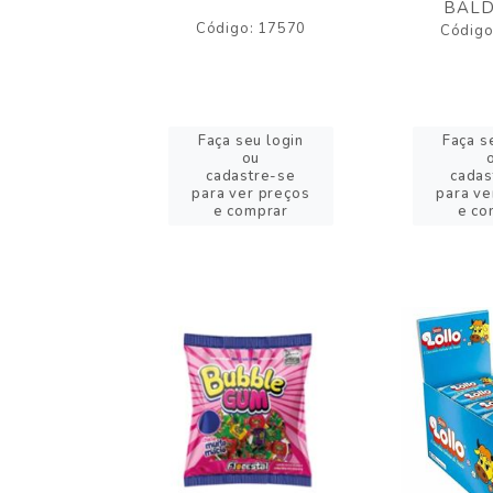
BALD
o: 43005
Código: 17570
Código
eu login
Faça seu login
Faça s
ou
ou
stre-se
cadastre-se
cadas
er preços
para ver preços
para ve
omprar
e comprar
e co