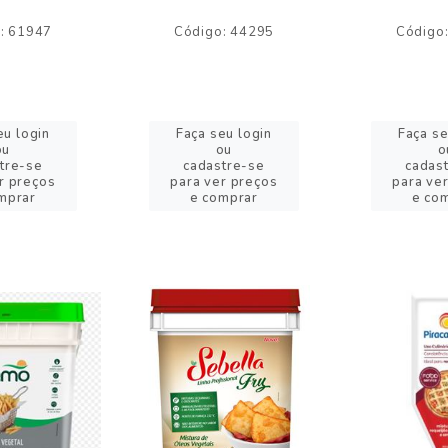
: 61947
Código: 44295
Código
eu login
Faça seu login
Faça se
ou
ou
o
tre-se
cadastre-se
cadas
r preços
para ver preços
para ve
mprar
e comprar
e co