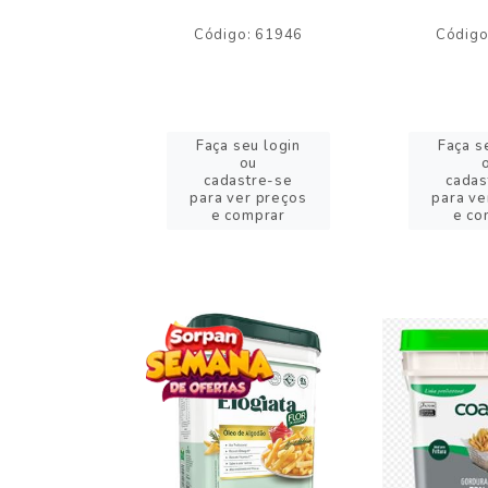
o: 59244
Código: 61946
Código
eu login
Faça seu login
Faça s
ou
ou
stre-se
cadastre-se
cadas
er preços
para ver preços
para ve
omprar
e comprar
e co