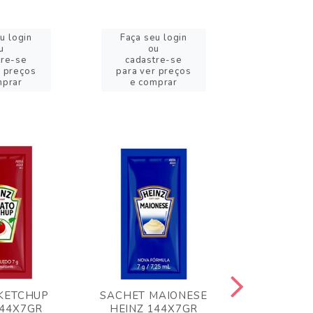
u login
Faça seu login
Faça se
u
ou
o
tre-se
cadastre-se
cadast
r preços
para ver preços
para ver
mprar
e comprar
e com
KETCHUP
SACHET MAIONESE
MILHO VER
144X7GR
HEINZ 144X7GR
1,70