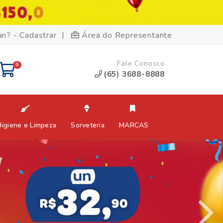
|
an? - Cadastrar
Área do Representante
Fale Conosco
0
(65) 3688-8888
Higiene e Limpeza
Sorveteria
MARCAS