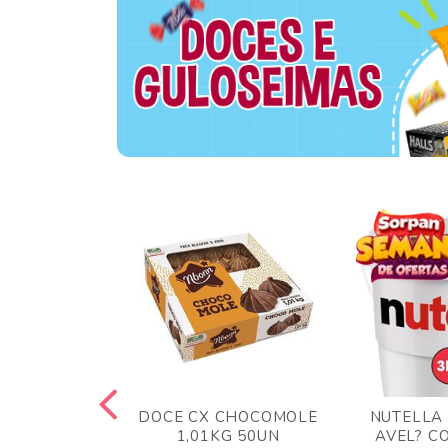
TA AO LEITE
DOCE CX CHOCOMOLE
NUTELLA
 372GR
1,01KG 50UN
AVEL? C