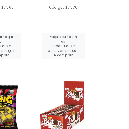
: 17568
Código: 17576
Código:
u login
Faça seu login
Faça se
u
ou
o
tre-se
cadastre-se
cadast
r preços
para ver preços
para ver
mprar
e comprar
e com