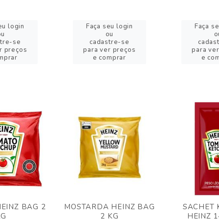
eu login
Faça seu login
Faça se
ou
ou
o
tre-se
cadastre-se
cadas
r preços
para ver preços
para ve
mprar
e comprar
e co
EINZ BAG 2
MOSTARDA HEINZ BAG
SACHET 
KG
2 KG
HEINZ 