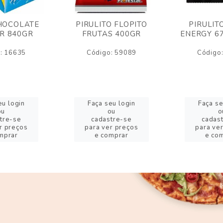
HOCOLATE
PIRULITO FLOPITO
PIRULIT
R 840GR
FRUTAS 400GR
ENERGY 6
: 16635
Código: 59089
Código
eu login
Faça seu login
Faça se
ou
ou
o
tre-se
cadastre-se
cadas
r preços
para ver preços
para ve
mprar
e comprar
e co