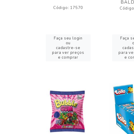
BALD
o: 43005
Código: 17570
Código
eu login
Faça seu login
Faça s
ou
ou
stre-se
cadastre-se
cadas
er preços
para ver preços
para ve
omprar
e comprar
e co