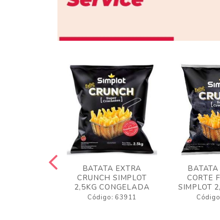
 RUSTICA
BATATA EXTRA
BATATA
LOT 2KG
CRUNCH SIMPLOT
CORTE 
GELADA
2,5KG CONGELADA
SIMPLOT 2
o: 63919
Código: 63911
Código