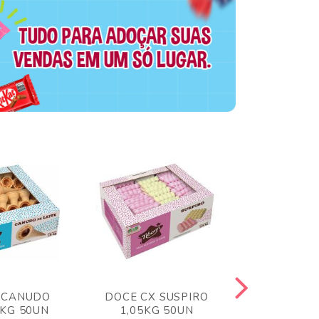
 CANUDO
DOCE CX SUSPIRO
DOCE CX 
6KG 50UN
1,05KG 50UN
VERM 1,8