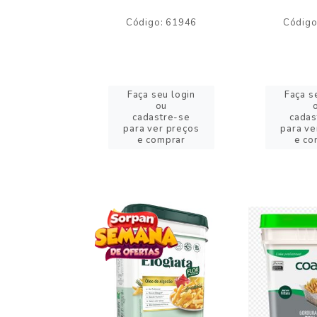
o: 59244
Código: 61946
Código
eu login
Faça seu login
Faça s
ou
ou
stre-se
cadastre-se
cadas
er preços
para ver preços
para ve
omprar
e comprar
e co