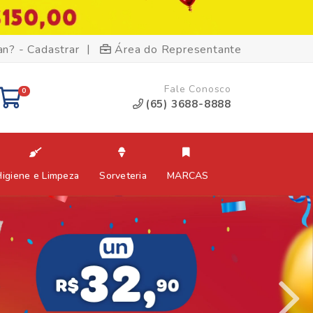
|
an? - Cadastrar
Área do Representante
Fale Conosco
0
(65) 3688-8888
Higiene e Limpeza
Sorveteria
MARCAS