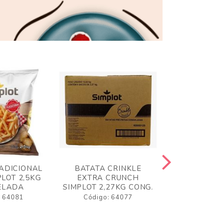
ADICIONAL
BATATA CRINKLE
BATATA 
LOT 2,5KG
EXTRA CRUNCH
SIMPLO
ELADA
SIMPLOT 2,27KG CONG.
CONGE
: 64081
Código: 64077
Código: