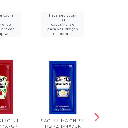
u login
Faça seu login
Faça se
u
ou
o
tre-se
cadastre-se
cadast
r preços
para ver preços
para ver
mprar
e comprar
e com
KETCHUP
SACHET MAIONESE
MILHO VER
144X7GR
HEINZ 144X7GR
1,70