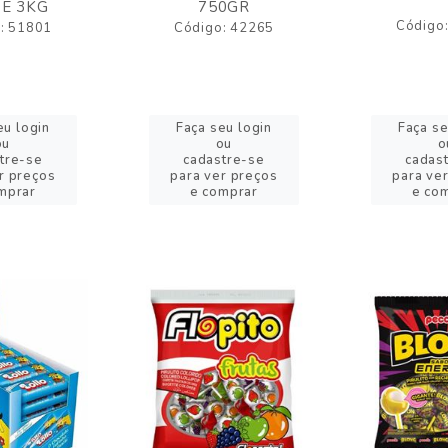
E 3KG
750GR
Código
: 51801
Código: 42265
eu login
Faça seu login
Faça se
ou
ou
o
tre-se
cadastre-se
cadas
r preços
para ver preços
para ve
mprar
e comprar
e co