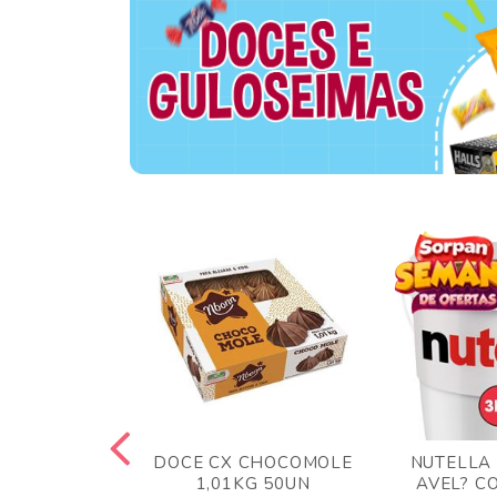
TA AO LEITE
DOCE CX CHOCOMOLE
NUTELLA
 372GR
1,01KG 50UN
AVEL? C