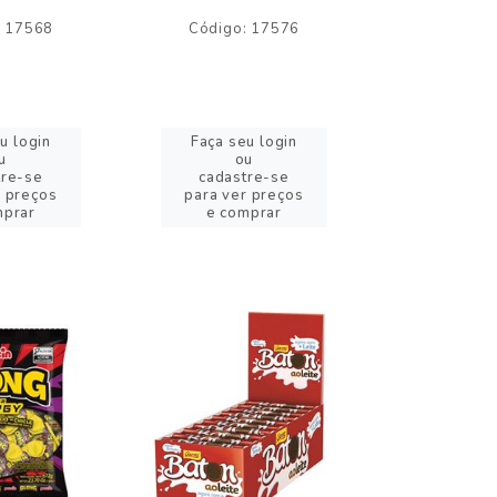
: 17568
Código: 17576
Código:
u login
Faça seu login
Faça se
u
ou
o
tre-se
cadastre-se
cadast
r preços
para ver preços
para ver
mprar
e comprar
e com