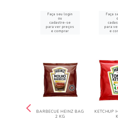
eu login
Faça seu login
Faça s
ou
ou
stre-se
cadastre-se
cadas
er preços
para ver preços
para ve
omprar
e comprar
e co
 PANKO 1KG
BARBECUE HEINZ BAG
KETCHUP H
ARUI
2 KG