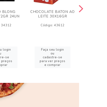
O BLONG
CHOCOLATE BATON AO
CHICLE P
72GR 24UN
LEITE 30X16GR
BABA DE
180
: 34312
Código: 43612
Código:
u login
Faça seu login
Faça se
u
ou
o
tre-se
cadastre-se
cadast
r preços
para ver preços
para ver
mprar
e comprar
e com