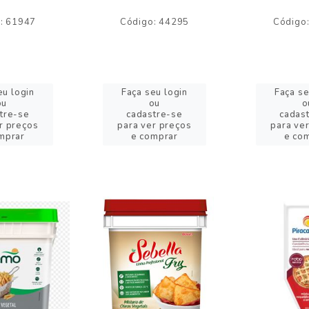
: 61947
Código: 44295
Código
eu login
Faça seu login
Faça se
ou
ou
o
tre-se
cadastre-se
cadas
r preços
para ver preços
para ve
mprar
e comprar
e co