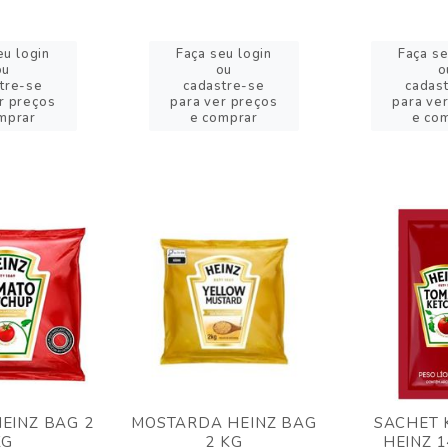
eu login
Faça seu login
Faça se
ou
ou
o
tre-se
cadastre-se
cadas
r preços
para ver preços
para ve
mprar
e comprar
e co
EINZ BAG 2
MOSTARDA HEINZ BAG
SACHET 
KG
2 KG
HEINZ 