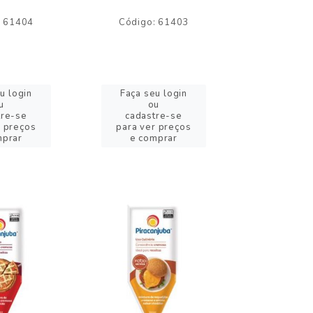
: 61404
Código: 61403
Código:
u login
Faça seu login
Faça se
u
ou
o
tre-se
cadastre-se
cadast
r preços
para ver preços
para ver
mprar
e comprar
e com