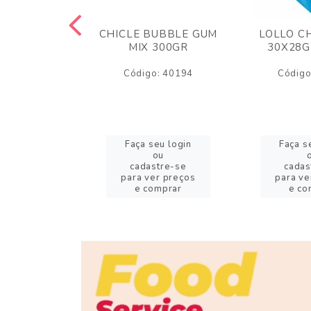
M ARCOR
CHICLE BUBBLE GUM
LOLLO C
BRIGADEIRO
MIX 300GR
30X28G
50GR
Código: 40194
Código
o: 18626
eu login
Faça seu login
Faça s
ou
ou
stre-se
cadastre-se
cadas
er preços
para ver preços
para ve
omprar
e comprar
e co