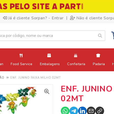
|
Já é cliente Sorpan? - Entrar
Não é cliente Sorp
an
Food Service
Embalagens
Confeitaria
Padaria
ÃO
ENF. JUNINO FAIXA MILHO 02MT
ENF. JUNINO
02MT