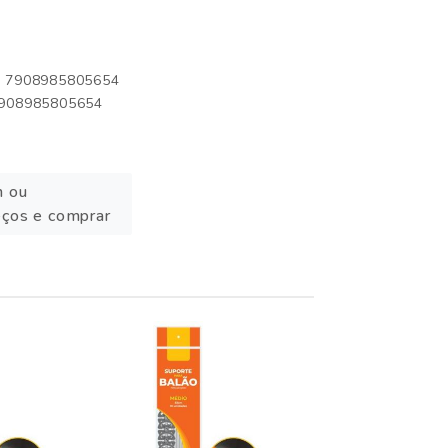
o: 7908985805654
 7908985805654
n ou
eços e comprar