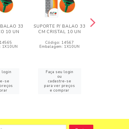
 BALAO 33
SUPORTE P/ BALAO 33
SUPORTE P/ B
O 10 UN
CM CRISTAL 10 UN
CM LARANJA
 14565
Código: 14567
Código: 1
: 1X10UN
Embalagem: 1X10UN
Embalagem: 
 login
Faça seu login
Faça seu l
ou
ou
re-se
cadastre-se
cadastre
 preços
para ver preços
para ver pr
prar
e comprar
e compr