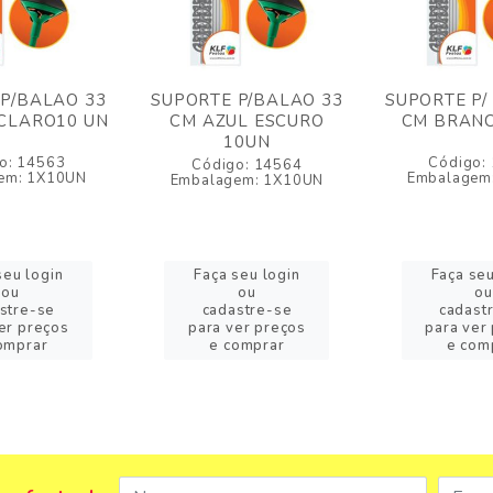
P/BALAO 33
SUPORTE P/BALAO 33
SUPORTE P/
CLARO10 UN
CM AZUL ESCURO
CM BRANC
10UN
o: 14563
Código:
Código: 14564
em: 1X10UN
Embalagem
Embalagem: 1X10UN
seu login
Faça seu login
Faça seu
ou
ou
ou
stre-se
cadastre-se
cadast
er preços
para ver preços
para ver
omprar
e comprar
e com