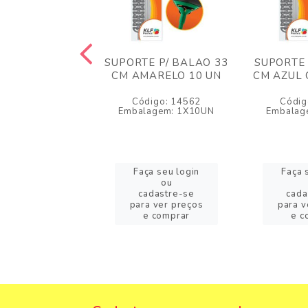
E P/ BALAO 33
SUPORTE P/ BALAO 33
SUPORTE 
RMELHO 10 UN
CM AMARELO 10 UN
CM AZUL 
igo: 14581
Código: 14562
Códig
agem: 1X10UN
Embalagem: 1X10UN
Embalag
a seu login
Faça seu login
Faça 
ou
ou
adastre-se
cadastre-se
cada
a ver preços
para ver preços
para v
e comprar
e comprar
e c