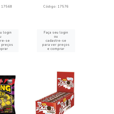
: 17568
Código: 17576
Código:
u login
Faça seu login
Faça se
u
ou
o
tre-se
cadastre-se
cadast
r preços
para ver preços
para ver
mprar
e comprar
e com