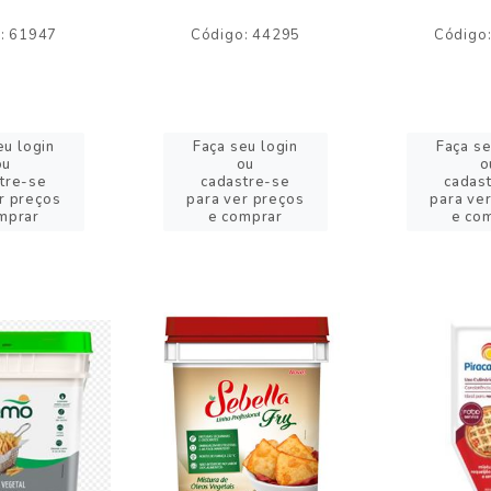
: 61947
Código: 44295
Código
eu login
Faça seu login
Faça se
ou
ou
o
tre-se
cadastre-se
cadas
r preços
para ver preços
para ve
mprar
e comprar
e co