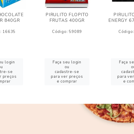
HOCOLATE
PIRULITO FLOPITO
PIRULIT
R 840GR
FRUTAS 400GR
ENERGY 6
: 16635
Código: 59089
Código
eu login
Faça seu login
Faça se
ou
ou
o
tre-se
cadastre-se
cadas
r preços
para ver preços
para ve
mprar
e comprar
e co