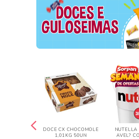
TA AO LEITE
DOCE CX CHOCOMOLE
NUTELLA
 372GR
1,01KG 50UN
AVEL? C