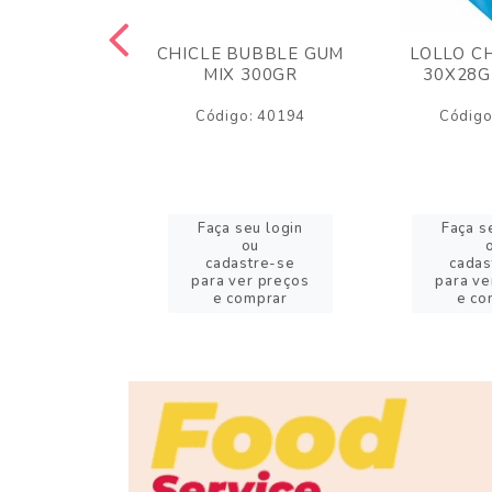
S FINI 80GR
CHICLE BUBBLE GUM
LOLLO C
 AZEDINHOS
MIX 300GR
30X28G
o: 11272
Código: 40194
Código
eu login
Faça seu login
Faça s
ou
ou
stre-se
cadastre-se
cadas
er preços
para ver preços
para ve
omprar
e comprar
e co