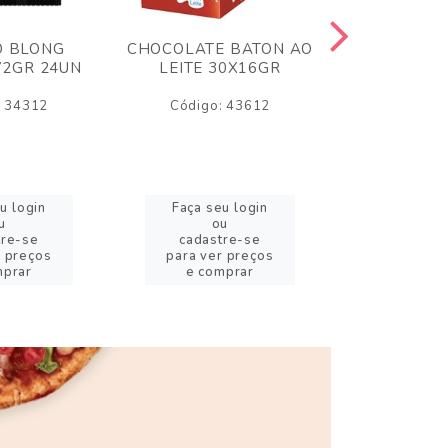
O BLONG
CHOCOLATE BATON AO
CHICLE P
72GR 24UN
LEITE 30X16GR
BABA DE
180
: 34312
Código: 43612
Código:
u login
Faça seu login
Faça se
u
ou
o
tre-se
cadastre-se
cadast
r preços
para ver preços
para ver
mprar
e comprar
e com