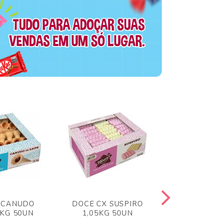
 CANUDO
DOCE CX SUSPIRO
DOCE CX 
6KG 50UN
1,05KG 50UN
VERM 1,8