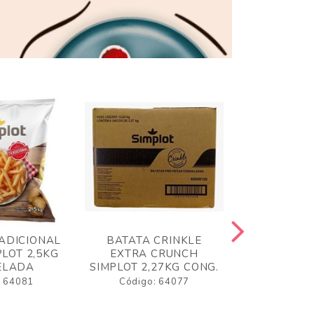
ADICIONAL
BATATA CRINKLE
BATATA 
LOT 2,5KG
EXTRA CRUNCH
SIMPLO
ELADA
SIMPLOT 2,27KG CONG.
CONGE
: 64081
Código: 64077
Código: