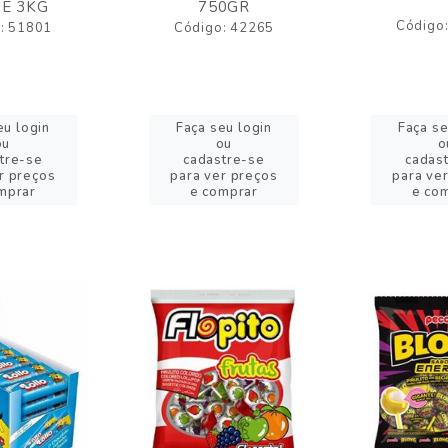
E 3KG
750GR
Código
: 51801
Código: 42265
eu login
Faça seu login
Faça se
ou
ou
o
tre-se
cadastre-se
cadas
r preços
para ver preços
para ve
mprar
e comprar
e co