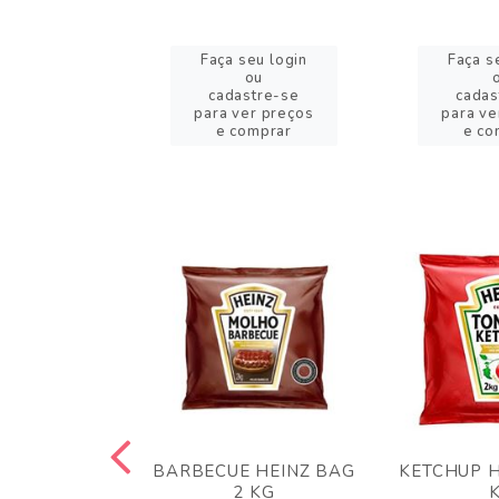
eu login
Faça seu login
Faça s
ou
ou
stre-se
cadastre-se
cadas
er preços
para ver preços
para ve
omprar
e comprar
e co
 PANKO 1KG
BARBECUE HEINZ BAG
KETCHUP H
ARUI
2 KG