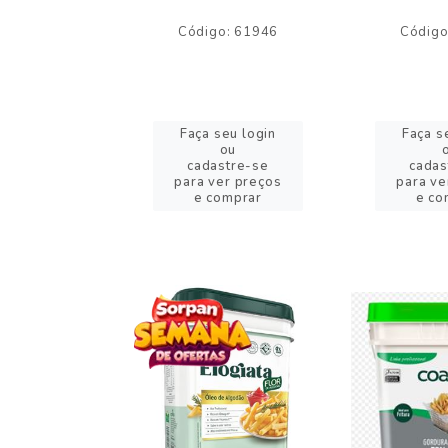
o: 59244
Código: 61946
Código
eu login
Faça seu login
Faça s
ou
ou
stre-se
cadastre-se
cadas
er preços
para ver preços
para ve
omprar
e comprar
e co