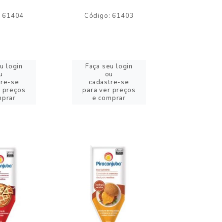
: 61404
Código: 61403
Código:
u login
Faça seu login
Faça se
u
ou
o
tre-se
cadastre-se
cadast
r preços
para ver preços
para ver
mprar
e comprar
e com