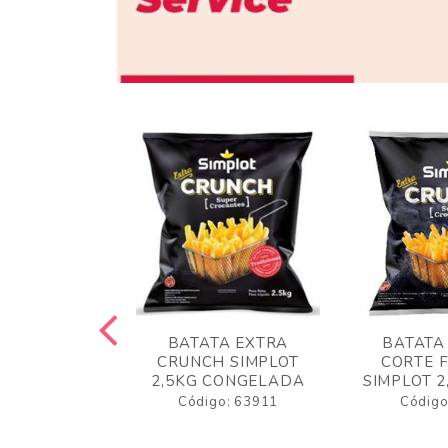
 RUSTICA
BATATA EXTRA
BATATA
LOT 2KG
CRUNCH SIMPLOT
CORTE 
GELADA
2,5KG CONGELADA
SIMPLOT 2
o: 63919
Código: 63911
Código