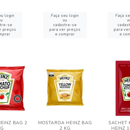
eu login
Faça seu login
Faça se
ou
ou
o
tre-se
cadastre-se
cadas
r preços
para ver preços
para ve
mprar
e comprar
e co
EINZ BAG 2
MOSTARDA HEINZ BAG
SACHET 
KG
2 KG
HEINZ 