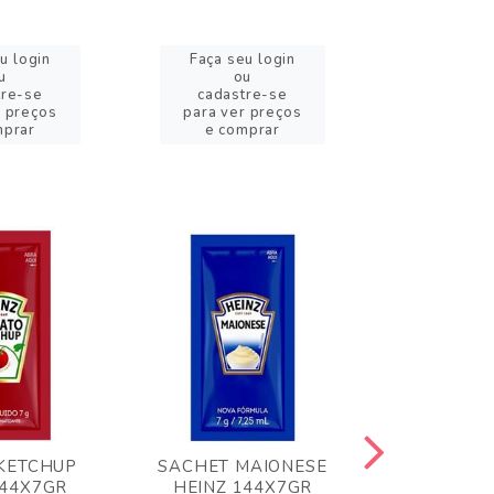
u login
Faça seu login
Faça se
u
ou
o
tre-se
cadastre-se
cadast
r preços
para ver preços
para ver
mprar
e comprar
e com
KETCHUP
SACHET MAIONESE
MILHO VER
144X7GR
HEINZ 144X7GR
1,70