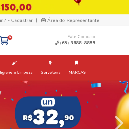
|
an? - Cadastrar
Área do Representante
Fale Conosco
0
(65) 3688-8888
Higiene e Limpeza
Sorveteria
MARCAS