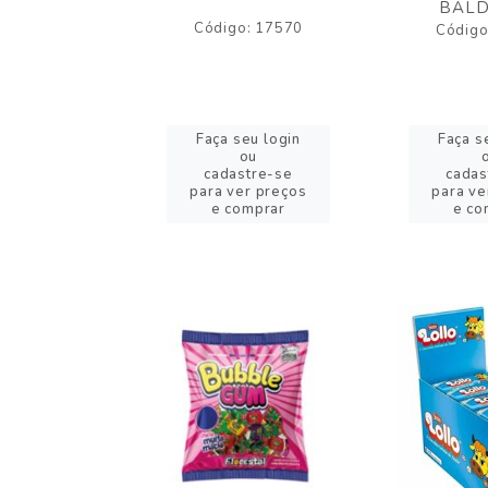
BALD
o: 43005
Código: 17570
Código
eu login
Faça seu login
Faça s
ou
ou
stre-se
cadastre-se
cadas
er preços
para ver preços
para ve
omprar
e comprar
e co