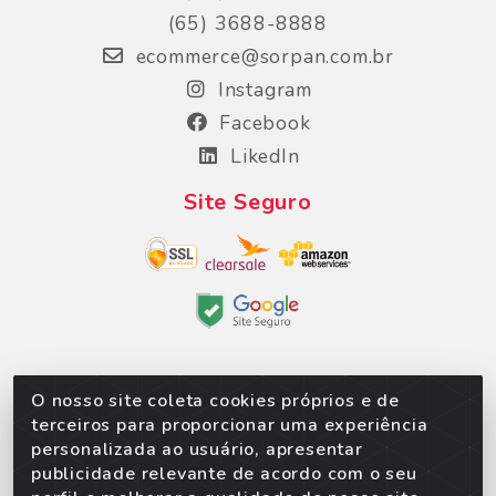
(65) 3688-8888
ecommerce@sorpan.com.br
Instagram
Facebook
LikedIn
Site Seguro
O nosso site coleta cookies próprios e de
Sorpan - Rodovia dos Imigrantes, Lote 06, São
terceiros para proporcionar uma experiência
Matheus, Várzea Grande/MT – CEP 78152-135 -
personalizada ao usuário, apresentar
CNPJ 02.623.537/0010-24
publicidade relevante de acordo com o seu