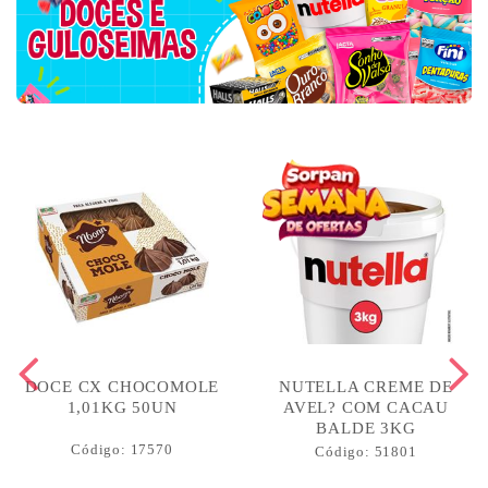
DOCE CX CHOCOMOLE
NUTELLA CREME DE
1,01KG 50UN
AVEL? COM CACAU
BALDE 3KG
Código: 17570
Código: 51801