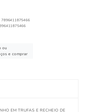
o: 7896411875466
 7896411875466
n ou
eços e comprar
ANHO EM TRUFAS E RECHEIO DE