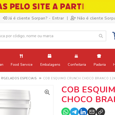
|
Já é cliente Sorpan? - Entrar
Não é cliente Sorp
an
Food Service
Embalagens
Confeitaria
Padaria
 P/GELADOS ESPECIAIS
COB ESQUIMO CRUNCH CHOCO BRANCO 12
COB ESQUI
CHOCO BRA