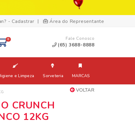
|
an? - Cadastrar
Área do Representante
Fale Conosco
0
(65) 3688-8888
Higiene e Limpeza
Sorveteria
MARCAS
VOLTAR
KG
MO CRUNCH
NCO 12KG