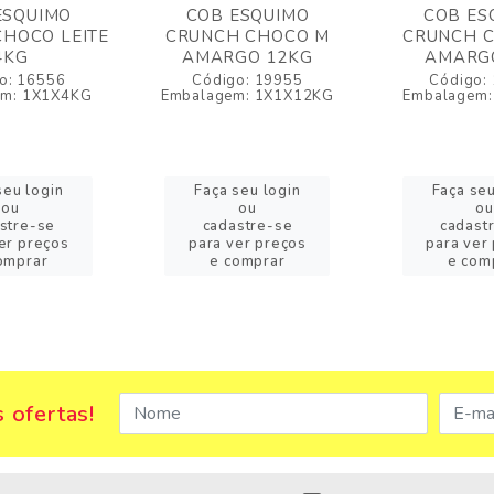
ESQUIMO
COB ESQUIMO
COB ES
HOCO LEITE
CRUNCH CHOCO M
CRUNCH 
4KG
AMARGO 12KG
AMARG
o: 16556
Código: 19955
Código:
em: 1X1X4KG
Embalagem: 1X1X12KG
Embalagem:
seu login
Faça seu login
Faça seu
ou
ou
ou
stre-se
cadastre-se
cadast
er preços
para ver preços
para ver
omprar
e comprar
e com
 ofertas!