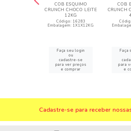
B ESQUIMO
COB ESQUIMO
COB 
REME CHOCO
CRUNCH CHOCO LEITE
CRUNCH C
LGA 4 KG
12KG
igo: 30154
Código: 16283
Códig
agem: 1X1X4KG
Embalagem: 1X1X12KG
Embalag
a seu login
Faça seu login
Faça 
ou
ou
adastre-se
cadastre-se
cada
a ver preços
para ver preços
para v
e comprar
e comprar
e c
Cadastre-se para receber nossas