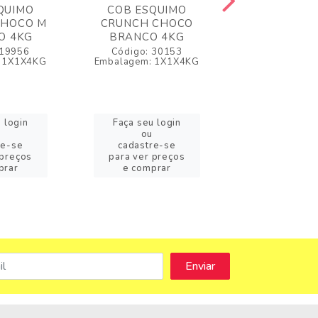
QUIMO
COB ESQUIMO
COB ESQU
CHOCO M
CRUNCH CHOCO
STRACCIATE
O 4KG
BRANCO 4KG
AMARGO 3
 19956
Código: 30153
Código: 3
 1X1X4KG
Embalagem: 1X1X4KG
Embalagem: 1X
 login
Faça seu login
Faça seu l
ou
ou
re-se
cadastre-se
cadastre
 preços
para ver preços
para ver pr
prar
e comprar
e compr