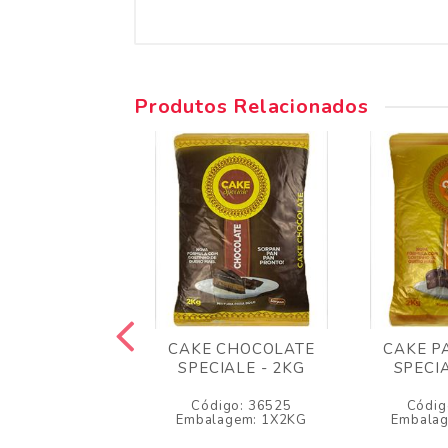
Produtos Relacionados
E CENOURA
CAKE CHOCOLATE
CAKE P
IALE - 2KG
SPECIALE - 2KG
SPECIA
igo: 36526
Código: 36525
Códig
lagem: 1X2KG
Embalagem: 1X2KG
Embala