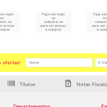
seu login
Faça seu login
Faça seu
ou
ou
ou
stre-se
cadastre-se
cadast
er preços
para ver preços
para ver
omprar
e comprar
e com
 ofertas!
Títulos
Notas Fiscai
Departamentos
Fa