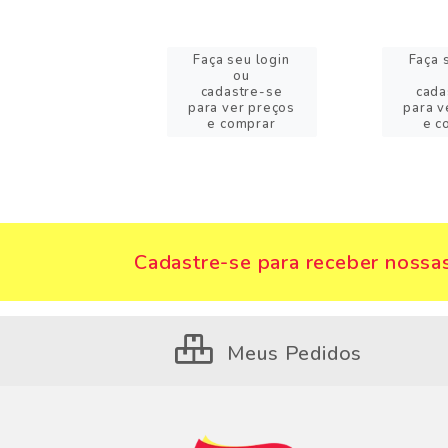
a seu login
Faça seu login
Faça 
ou
ou
adastre-se
cadastre-se
cada
a ver preços
para ver preços
para v
 comprar
e comprar
e c
Cadastre-se para receber nossas
Meus Pedidos