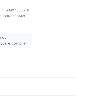
o: 7898907568548
 7898907568548
n ou
eços e comprar