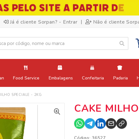
|
Já é cliente Sorpan? - Entrar
Não é cliente Sorp
an
Food Service
Embalagens
Confeitaria
Padaria
ILHO SPECIALE - 2KG
CAKE MILHO
Código: 36527