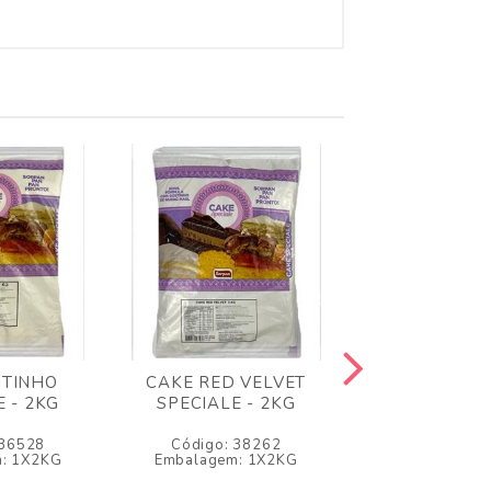
ITINHO
CAKE RED VELVET
CAKE CEN
E - 2KG
SPECIALE - 2KG
SPECIALE 
 36528
Código: 38262
Código: 3
: 1X2KG
Embalagem: 1X2KG
Embalagem: 