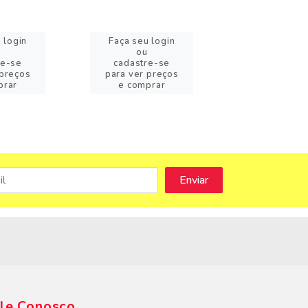
 login
Faça seu login
Faça seu l
ou
ou
re-se
cadastre-se
cadastre-
 preços
para ver preços
para ver pr
prar
e comprar
e compra
s
le Conosco