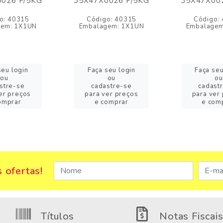
026 P/5KG
35X47X0026 P/5KG
35X47X00
o: 40315
Código: 40315
Código:
gem: 1X1UN
Embalagem: 1X1UN
Embalagem
seu login
Faça seu login
Faça seu
ou
ou
ou
stre-se
cadastre-se
cadast
er preços
para ver preços
para ver
omprar
e comprar
e com
 ofertas!
Títulos
Notas Fiscai