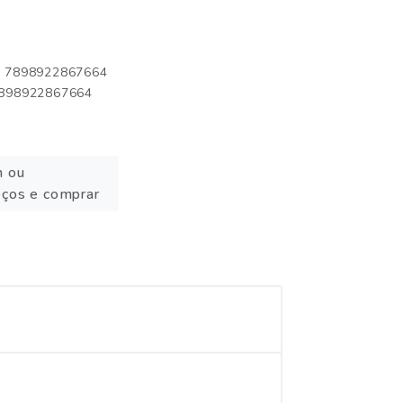
o: 7898922867664
 7898922867664
n ou
eços e comprar