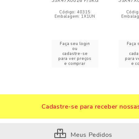
X0026 P/5KG
35X47X0026 P/5KG
35X47X0
igo: 40315
Código: 40315
Códig
lagem: 1X1UN
Embalagem: 1X1UN
Embala
a seu login
Faça seu login
Faça 
ou
ou
adastre-se
cadastre-se
cada
a ver preços
para ver preços
para v
 comprar
e comprar
e c
Cadastre-se para receber nossas
Meus Pedidos