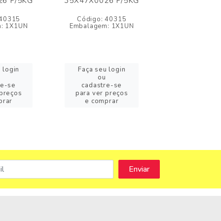
26 P/5KG
35X47X0026 P/5KG
35X47X0026
 40315
Código: 40315
Código: 4
: 1X1UN
Embalagem: 1X1UN
Embalagem: 
 login
Faça seu login
Faça seu l
ou
ou
re-se
cadastre-se
cadastre-
 preços
para ver preços
para ver pr
prar
e comprar
e compra
s