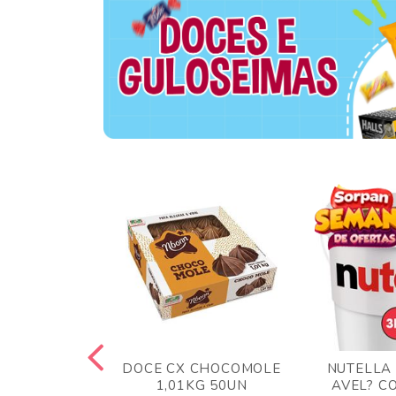
 BLONG UVA
DOCE CX CHOCOMOLE
NUTELLA
R 24UN
1,01KG 50UN
AVEL? C