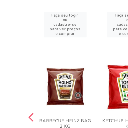
eu login
Faça seu login
Faça s
ou
ou
stre-se
cadastre-se
cadas
er preços
para ver preços
para ve
omprar
e comprar
e co
 PANKO 1KG
BARBECUE HEINZ BAG
KETCHUP H
ARUI
2 KG