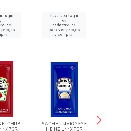
u login
Faça seu login
Faça se
u
ou
o
tre-se
cadastre-se
cadast
r preços
para ver preços
para ver
mprar
e comprar
e com
KETCHUP
SACHET MAIONESE
MILHO VER
144X7GR
HEINZ 144X7GR
1,70