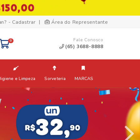
|
an? - Cadastrar
Área do Representante
Fale Conosco
0
(65) 3688-8888
Higiene e Limpeza
Sorveteria
MARCAS