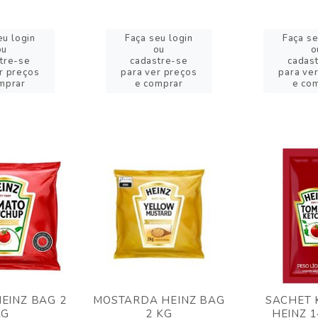
eu login
Faça seu login
Faça se
ou
ou
o
tre-se
cadastre-se
cadas
r preços
para ver preços
para ve
mprar
e comprar
e co
EINZ BAG 2
MOSTARDA HEINZ BAG
SACHET 
KG
2 KG
HEINZ 