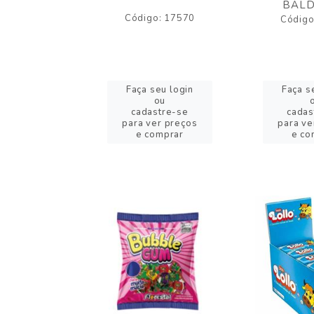
BALD
o: 17530
Código: 17570
Código
eu login
Faça seu login
Faça s
ou
ou
stre-se
cadastre-se
cadas
er preços
para ver preços
para ve
omprar
e comprar
e co