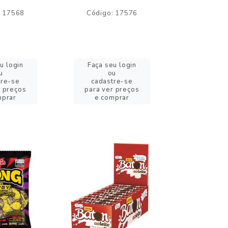
: 17568
Código: 17576
Código:
u login
Faça seu login
Faça se
u
ou
o
tre-se
cadastre-se
cadast
r preços
para ver preços
para ver
mprar
e comprar
e com