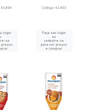
: 61404
Código: 61403
Código:
u login
Faça seu login
Faça se
u
ou
o
tre-se
cadastre-se
cadast
r preços
para ver preços
para ver
mprar
e comprar
e com