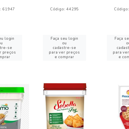
: 61947
Código: 44295
Código
eu login
Faça seu login
Faça se
ou
ou
o
tre-se
cadastre-se
cadas
r preços
para ver preços
para ve
mprar
e comprar
e co