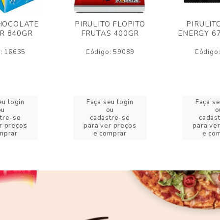
HOCOLATE
PIRULITO FLOPITO
PIRULIT
R 840GR
FRUTAS 400GR
ENERGY 6
: 16635
Código: 59089
Código
eu login
Faça seu login
Faça se
ou
ou
o
tre-se
cadastre-se
cadas
r preços
para ver preços
para ve
mprar
e comprar
e co