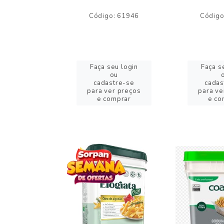
o: 59244
Código: 61946
Código
eu login
Faça seu login
Faça s
ou
ou
stre-se
cadastre-se
cadas
er preços
para ver preços
para ve
omprar
e comprar
e co