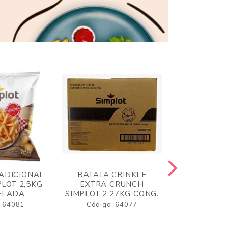
ADICIONAL
BATATA CRINKLE
BATATA 
LOT 2,5KG
EXTRA CRUNCH
SIMPLO
ELADA
SIMPLOT 2,27KG CONG.
CONGE
: 64081
Código: 64077
Código: