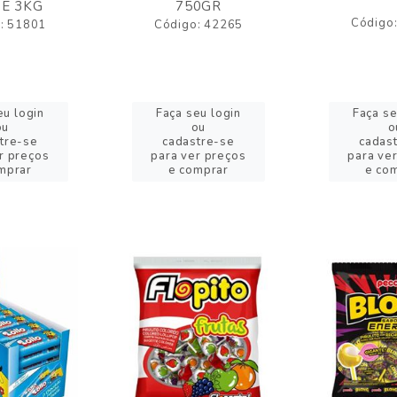
E 3KG
750GR
Código
: 51801
Código: 42265
eu login
Faça seu login
Faça se
ou
ou
o
tre-se
cadastre-se
cadas
r preços
para ver preços
para ve
mprar
e comprar
e co