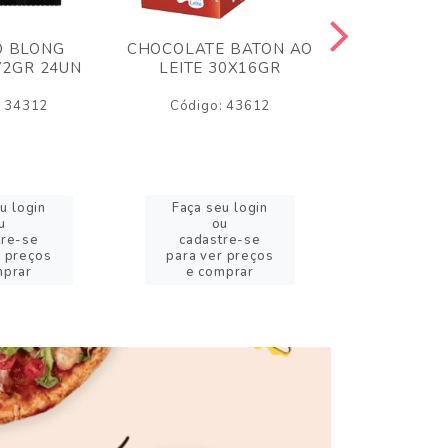
O BLONG
CHOCOLATE BATON AO
CHICLE P
72GR 24UN
LEITE 30X16GR
BABA DE
180
: 34312
Código: 43612
Código:
u login
Faça seu login
Faça se
u
ou
o
tre-se
cadastre-se
cadast
r preços
para ver preços
para ver
mprar
e comprar
e com