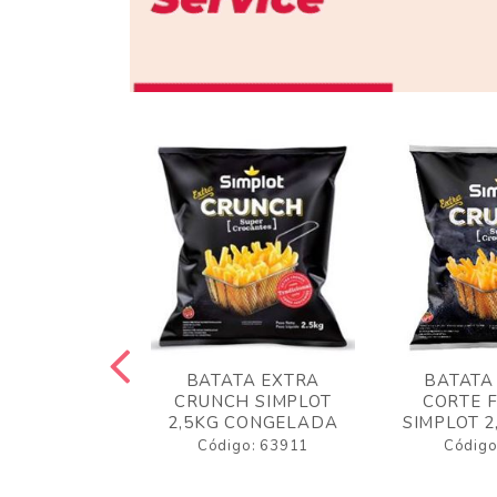
 RUSTICA
BATATA EXTRA
BATATA
LOT 2KG
CRUNCH SIMPLOT
CORTE 
GELADA
2,5KG CONGELADA
SIMPLOT 2
o: 63919
Código: 63911
Código