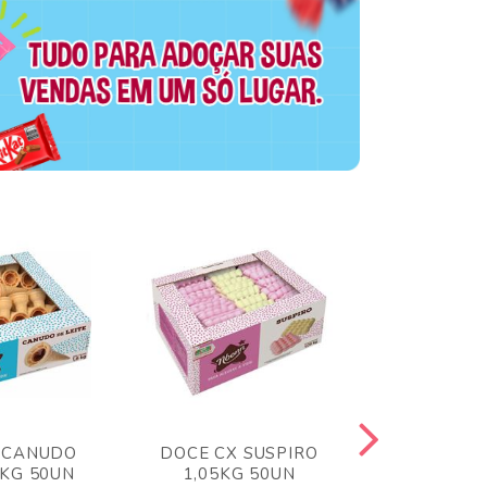
 CANUDO
DOCE CX SUSPIRO
DOCE CX 
6KG 50UN
1,05KG 50UN
VERM 1,8