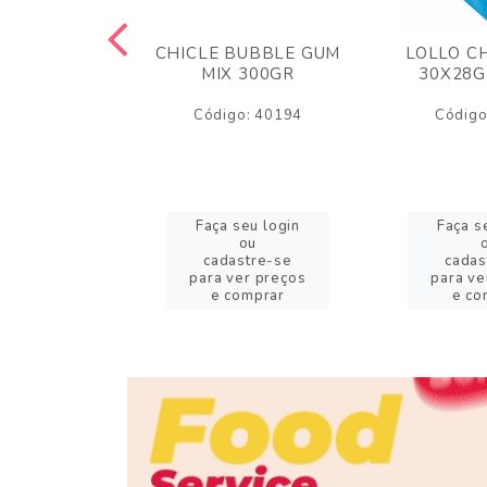
M ARCOR
CHICLE BUBBLE GUM
LOLLO C
BRIGADEIRO
MIX 300GR
30X28G
50GR
Código: 40194
Código
o: 18626
eu login
Faça seu login
Faça s
ou
ou
stre-se
cadastre-se
cadas
er preços
para ver preços
para ve
omprar
e comprar
e co