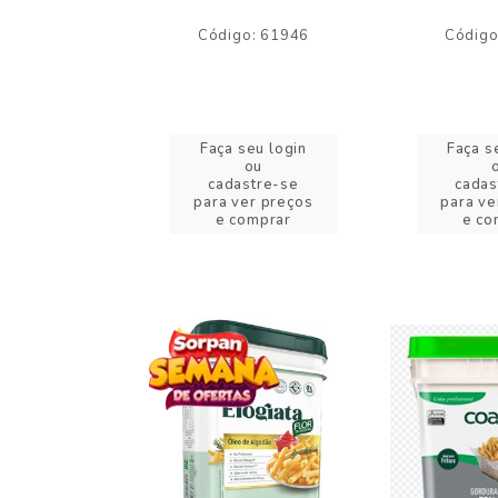
o: 59244
Código: 61946
Código
eu login
Faça seu login
Faça s
ou
ou
stre-se
cadastre-se
cadas
er preços
para ver preços
para ve
omprar
e comprar
e co