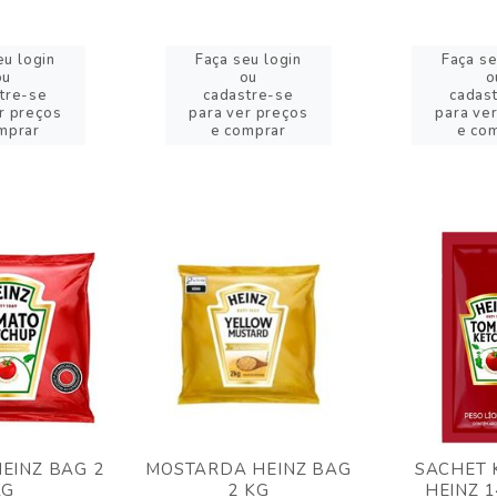
eu login
Faça seu login
Faça se
ou
ou
o
tre-se
cadastre-se
cadas
r preços
para ver preços
para ve
mprar
e comprar
e co
EINZ BAG 2
MOSTARDA HEINZ BAG
SACHET 
KG
2 KG
HEINZ 