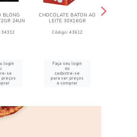
O BLONG
CHOCOLATE BATON AO
CHICLE P
72GR 24UN
LEITE 30X16GR
BABA DE
180
: 34312
Código: 43612
Código:
u login
Faça seu login
Faça se
u
ou
o
tre-se
cadastre-se
cadast
r preços
para ver preços
para ver
mprar
e comprar
e com