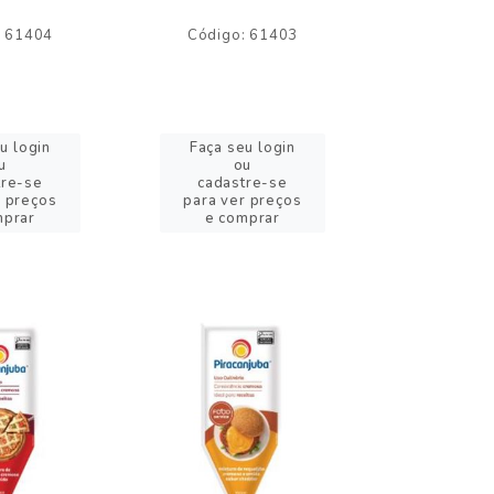
: 61404
Código: 61403
Código:
u login
Faça seu login
Faça se
u
ou
o
tre-se
cadastre-se
cadast
r preços
para ver preços
para ver
mprar
e comprar
e com