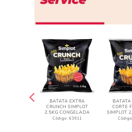
 RUSTICA
BATATA EXTRA
BATATA
LOT 2KG
CRUNCH SIMPLOT
CORTE 
GELADA
2,5KG CONGELADA
SIMPLOT 2
o: 63919
Código: 63911
Código