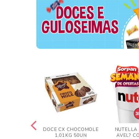
TA AO LEITE
DOCE CX CHOCOMOLE
NUTELLA
 372GR
1,01KG 50UN
AVEL? C