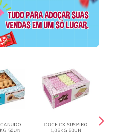
 CANUDO
DOCE CX SUSPIRO
DOCE CX 
6KG 50UN
1,05KG 50UN
VERM 1,8