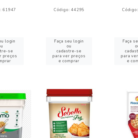
: 61947
Código: 44295
Código
eu login
Faça seu login
Faça se
ou
ou
o
tre-se
cadastre-se
cadas
r preços
para ver preços
para ve
mprar
e comprar
e co