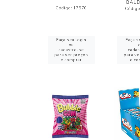
BALD
o: 43005
Código: 17570
Código
eu login
Faça seu login
Faça s
ou
ou
stre-se
cadastre-se
cadas
er preços
para ver preços
para ve
omprar
e comprar
e co