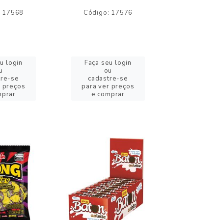
: 17568
Código: 17576
Código:
u login
Faça seu login
Faça se
u
ou
o
tre-se
cadastre-se
cadast
r preços
para ver preços
para ver
mprar
e comprar
e com