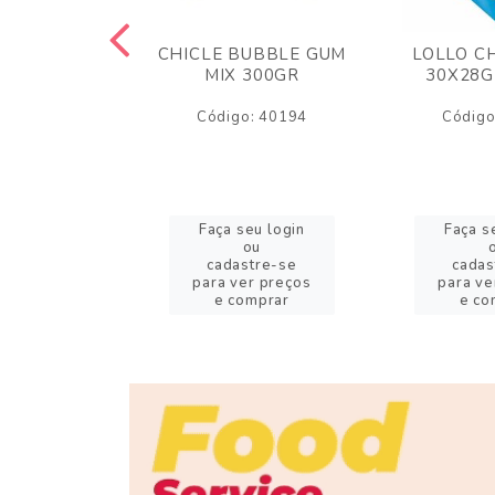
M ARCOR
CHICLE BUBBLE GUM
LOLLO C
BRIGADEIRO
MIX 300GR
30X28G
50GR
Código: 40194
Código
o: 18626
eu login
Faça seu login
Faça s
ou
ou
stre-se
cadastre-se
cadas
er preços
para ver preços
para ve
omprar
e comprar
e co