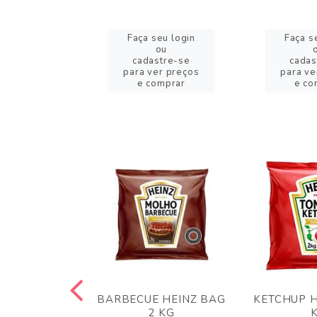
eu login
Faça seu login
Faça s
ou
ou
stre-se
cadastre-se
cadas
er preços
para ver preços
para ve
omprar
e comprar
e co
 PANKO 1KG
BARBECUE HEINZ BAG
KETCHUP H
ARUI
2 KG