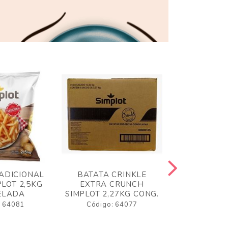
ADICIONAL
BATATA CRINKLE
BATATA 
LOT 2,5KG
EXTRA CRUNCH
SIMPLO
ELADA
SIMPLOT 2,27KG CONG.
CONGE
: 64081
Código: 64077
Código: