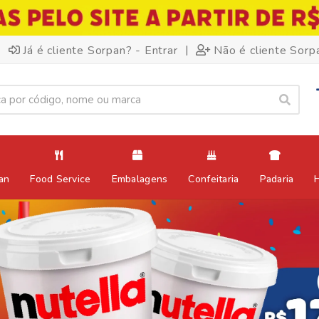
|
Já é cliente Sorpan? - Entrar
Não é cliente Sorp
an
Food Service
Embalagens
Confeitaria
Padaria