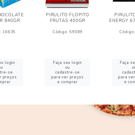
HOCOLATE
PIRULITO FLOPITO
PIRULIT
R 840GR
FRUTAS 400GR
ENERGY 6
: 16635
Código: 59089
Código
eu login
Faça seu login
Faça se
ou
ou
o
tre-se
cadastre-se
cadas
r preços
para ver preços
para ve
mprar
e comprar
e co