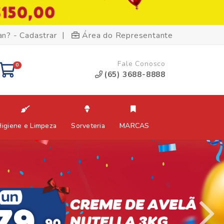
|
an? - Cadastrar
Área do Representante
Fale Conosco
0
(65) 3688-8888
Higiene e Limpeza
Sorveteria
MARCAS