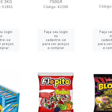
E 3KG
750GR
Código
: 51801
Código: 42265
eu login
Faça seu login
Faça se
ou
ou
o
tre-se
cadastre-se
cadas
r preços
para ver preços
para ve
mprar
e comprar
e co