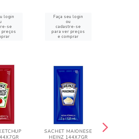
u login
Faça seu login
Faça se
u
ou
o
tre-se
cadastre-se
cadast
r preços
para ver preços
para ver
mprar
e comprar
e com
KETCHUP
SACHET MAIONESE
MILHO VER
144X7GR
HEINZ 144X7GR
1,70