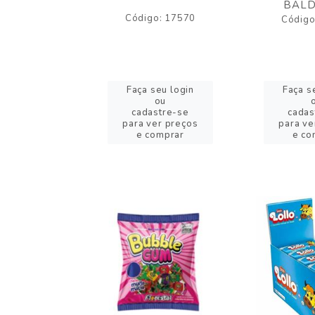
BALD
o: 43005
Código: 17570
Código
eu login
Faça seu login
Faça s
ou
ou
stre-se
cadastre-se
cadas
er preços
para ver preços
para ve
omprar
e comprar
e co