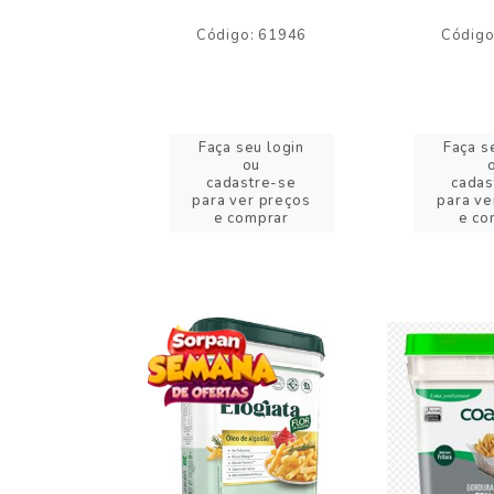
o: 59244
Código: 61946
Código
eu login
Faça seu login
Faça s
ou
ou
stre-se
cadastre-se
cadas
er preços
para ver preços
para ve
omprar
e comprar
e co