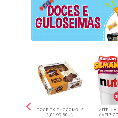
TA AO LEITE
DOCE CX CHOCOMOLE
NUTELLA
 372GR
1,01KG 50UN
AVEL? C