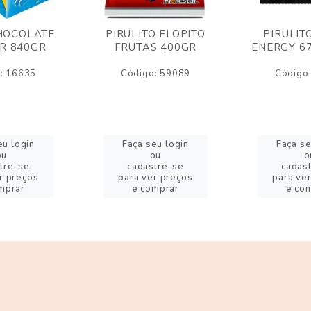
HOCOLATE
PIRULITO FLOPITO
PIRULIT
R 840GR
FRUTAS 400GR
ENERGY 6
: 16635
Código: 59089
Código
eu login
Faça seu login
Faça se
ou
ou
o
tre-se
cadastre-se
cadas
r preços
para ver preços
para ve
mprar
e comprar
e co