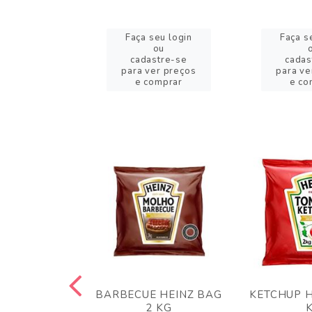
eu login
Faça seu login
Faça s
ou
ou
stre-se
cadastre-se
cadas
er preços
para ver preços
para ve
omprar
e comprar
e co
 PANKO 1KG
BARBECUE HEINZ BAG
KETCHUP H
ARUI
2 KG