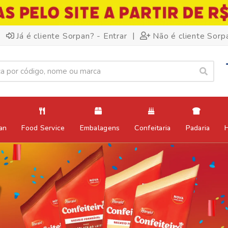
|
Já é cliente Sorpan? - Entrar
Não é cliente Sorp
an
Food Service
Embalagens
Confeitaria
Padaria