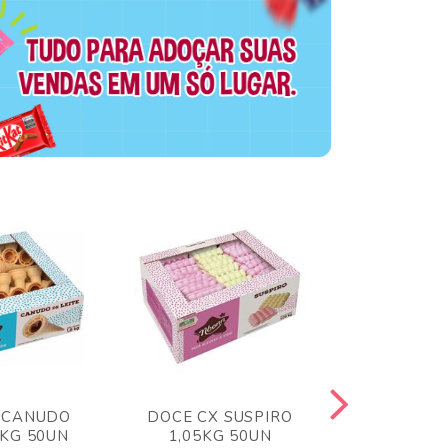
 CANUDO
DOCE CX SUSPIRO
DOCE CX 
6KG 50UN
1,05KG 50UN
VERM 1,8