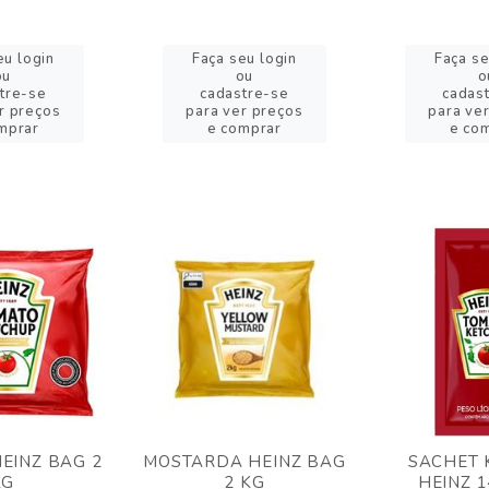
eu login
Faça seu login
Faça se
ou
ou
o
tre-se
cadastre-se
cadas
r preços
para ver preços
para ve
mprar
e comprar
e co
EINZ BAG 2
MOSTARDA HEINZ BAG
SACHET 
KG
2 KG
HEINZ 