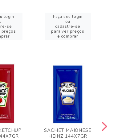
u login
Faça seu login
Faça se
u
ou
o
tre-se
cadastre-se
cadast
r preços
para ver preços
para ver
mprar
e comprar
e com
KETCHUP
SACHET MAIONESE
MILHO VER
144X7GR
HEINZ 144X7GR
1,70