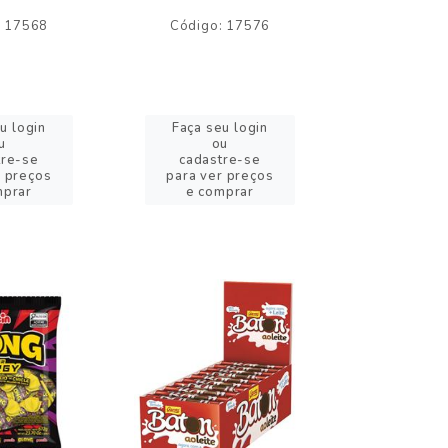
: 17568
Código: 17576
Código:
u login
Faça seu login
Faça se
u
ou
o
tre-se
cadastre-se
cadast
r preços
para ver preços
para ver
mprar
e comprar
e com