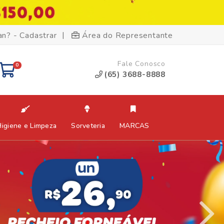
|
an? - Cadastrar
Área do Representante
Fale Conosco
0
(65) 3688-8888
Higiene e Limpeza
Sorveteria
MARCAS