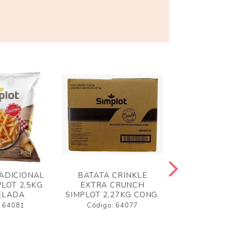
ADICIONAL
BATATA CRINKLE
BATATA 
LOT 2,5KG
EXTRA CRUNCH
SIMPLO
ELADA
SIMPLOT 2,27KG CONG.
CONGE
: 64081
Código: 64077
Código: