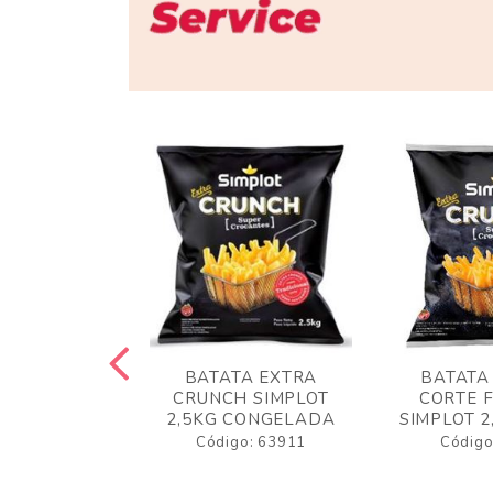
 RUSTICA
BATATA EXTRA
BATATA
LOT 2KG
CRUNCH SIMPLOT
CORTE 
GELADA
2,5KG CONGELADA
SIMPLOT 2
o: 63919
Código: 63911
Código