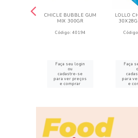
M ARCOR
CHICLE BUBBLE GUM
LOLLO C
BRIGADEIRO
MIX 300GR
30X28G
50GR
Código: 40194
Código
o: 18626
eu login
Faça seu login
Faça s
ou
ou
stre-se
cadastre-se
cadas
er preços
para ver preços
para ve
omprar
e comprar
e co