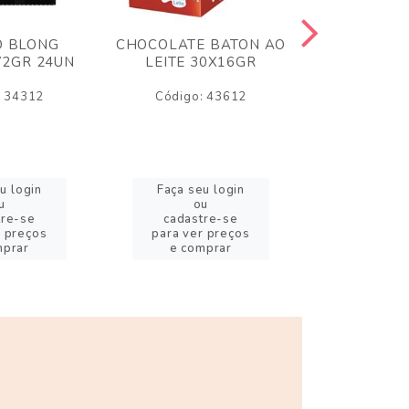
O BLONG
CHOCOLATE BATON AO
CHICLE P
72GR 24UN
LEITE 30X16GR
BABA DE
180
: 34312
Código: 43612
Código:
u login
Faça seu login
Faça se
u
ou
o
tre-se
cadastre-se
cadast
r preços
para ver preços
para ver
mprar
e comprar
e com