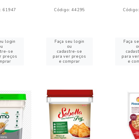
: 61947
Código: 44295
Código
eu login
Faça seu login
Faça se
ou
ou
o
tre-se
cadastre-se
cadas
r preços
para ver preços
para ve
mprar
e comprar
e co