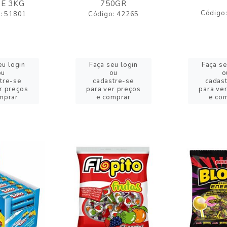
E 3KG
750GR
Código
: 51801
Código: 42265
eu login
Faça seu login
Faça se
ou
ou
o
tre-se
cadastre-se
cadas
r preços
para ver preços
para ve
mprar
e comprar
e co