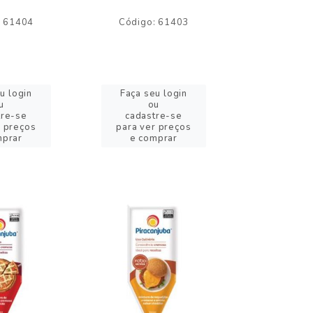
: 61404
Código: 61403
Código:
u login
Faça seu login
Faça se
u
ou
o
tre-se
cadastre-se
cadast
r preços
para ver preços
para ver
mprar
e comprar
e com