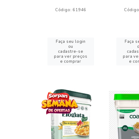
o: 59244
Código: 61946
Código
eu login
Faça seu login
Faça s
ou
ou
stre-se
cadastre-se
cadas
er preços
para ver preços
para ve
omprar
e comprar
e co