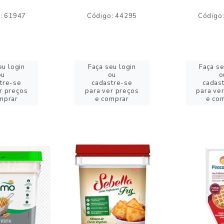
: 61947
Código: 44295
Código
eu login
Faça seu login
Faça se
ou
ou
o
tre-se
cadastre-se
cadas
r preços
para ver preços
para ve
mprar
e comprar
e co