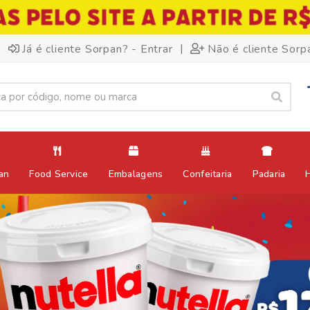
|
Já é cliente Sorpan? - Entrar
Não é cliente Sorp
an
Food Service
Embalagens
Confeitaria
Padaria