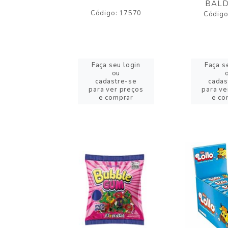
BALD
o: 43005
Código: 17570
Código
eu login
Faça seu login
Faça s
ou
ou
stre-se
cadastre-se
cadas
er preços
para ver preços
para ve
omprar
e comprar
e co