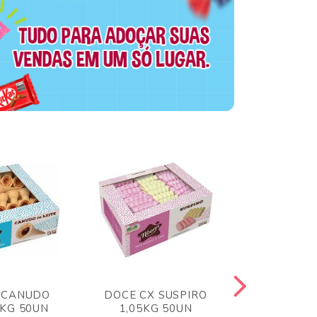
 CANUDO
DOCE CX SUSPIRO
DOCE CX 
6KG 50UN
1,05KG 50UN
VERM 1,8