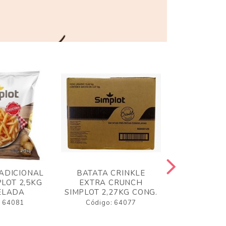
ADICIONAL
BATATA CRINKLE
BATATA 
LOT 2,5KG
EXTRA CRUNCH
SIMPLO
ELADA
SIMPLOT 2,27KG CONG.
CONGE
: 64081
Código: 64077
Código: