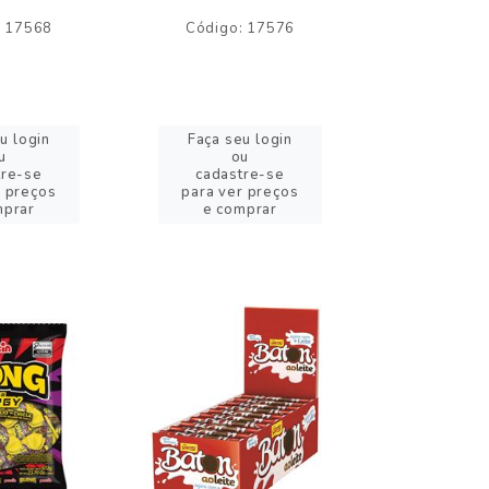
: 17568
Código: 17576
Código:
u login
Faça seu login
Faça se
u
ou
o
tre-se
cadastre-se
cadast
r preços
para ver preços
para ver
mprar
e comprar
e com