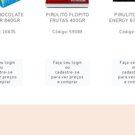
HOCOLATE
PIRULITO FLOPITO
PIRULIT
R 840GR
FRUTAS 400GR
ENERGY 6
: 16635
Código: 59089
Código
eu login
Faça seu login
Faça se
ou
ou
o
tre-se
cadastre-se
cadas
r preços
para ver preços
para ve
mprar
e comprar
e co