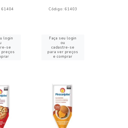
: 61404
Código: 61403
Código:
u login
Faça seu login
Faça se
u
ou
o
tre-se
cadastre-se
cadast
r preços
para ver preços
para ver
mprar
e comprar
e com