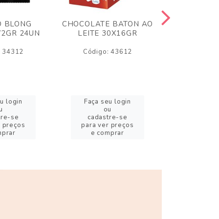
O BLONG
CHOCOLATE BATON AO
CHICLE P
72GR 24UN
LEITE 30X16GR
BABA DE
180
: 34312
Código: 43612
Código:
u login
Faça seu login
Faça se
u
ou
o
tre-se
cadastre-se
cadast
r preços
para ver preços
para ver
mprar
e comprar
e com