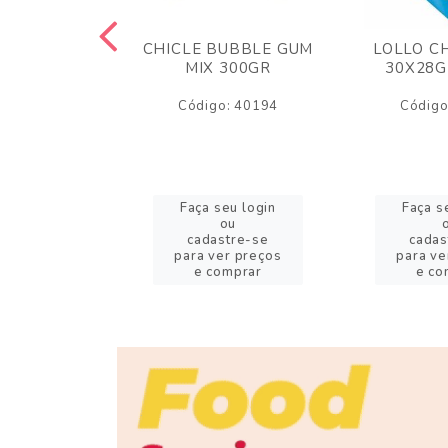
M ARCOR
CHICLE BUBBLE GUM
LOLLO C
BRIGADEIRO
MIX 300GR
30X28G
50GR
Código: 40194
Código
o: 18626
eu login
Faça seu login
Faça s
ou
ou
stre-se
cadastre-se
cadas
er preços
para ver preços
para ve
omprar
e comprar
e co