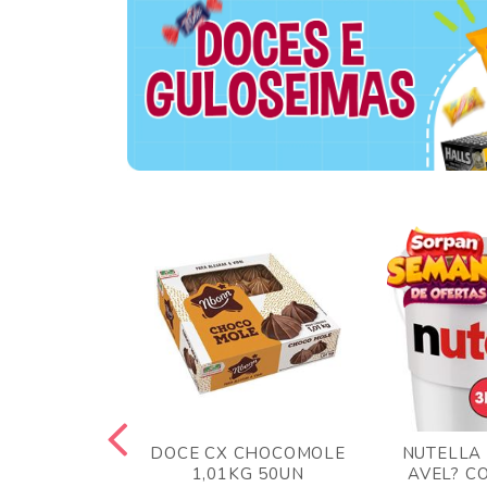
TA AO LEITE
DOCE CX CHOCOMOLE
NUTELLA
 372GR
1,01KG 50UN
AVEL? C