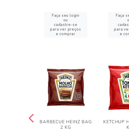
eu login
Faça seu login
Faça s
ou
ou
stre-se
cadastre-se
cadas
er preços
para ver preços
para ve
omprar
e comprar
e co
 PANKO 1KG
BARBECUE HEINZ BAG
KETCHUP H
ARUI
2 KG