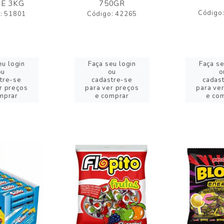
E 3KG
750GR
Código
: 51801
Código: 42265
eu login
Faça seu login
Faça se
ou
ou
o
tre-se
cadastre-se
cadas
r preços
para ver preços
para ve
mprar
e comprar
e co