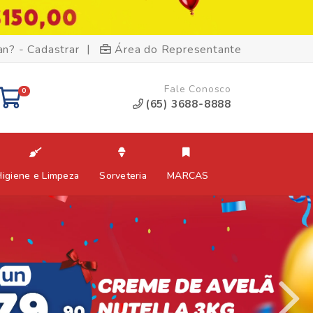
|
an? - Cadastrar
Área do Representante
Fale Conosco
0
(65) 3688-8888
Higiene e Limpeza
Sorveteria
MARCAS