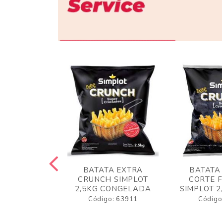
 RUSTICA
BATATA EXTRA
BATATA
LOT 2KG
CRUNCH SIMPLOT
CORTE 
GELADA
2,5KG CONGELADA
SIMPLOT 2
o: 63919
Código: 63911
Código