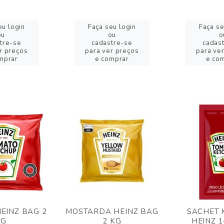
eu login
Faça seu login
Faça se
ou
ou
o
tre-se
cadastre-se
cadas
r preços
para ver preços
para ve
mprar
e comprar
e co
EINZ BAG 2
MOSTARDA HEINZ BAG
SACHET 
KG
2 KG
HEINZ 