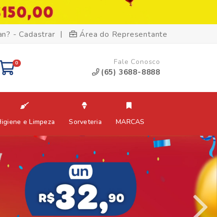
|
an? - Cadastrar
Área do Representante
Fale Conosco
0
(65) 3688-8888
Higiene e Limpeza
Sorveteria
MARCAS