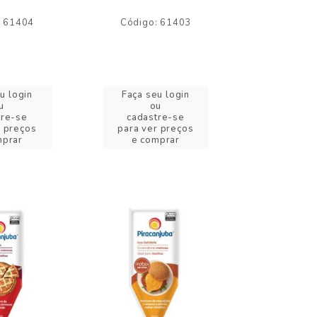
: 61404
Código: 61403
Código:
u login
Faça seu login
Faça se
u
ou
o
tre-se
cadastre-se
cadast
r preços
para ver preços
para ver
mprar
e comprar
e com