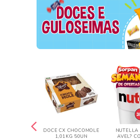
TA AO LEITE
DOCE CX CHOCOMOLE
NUTELLA
 372GR
1,01KG 50UN
AVEL? C