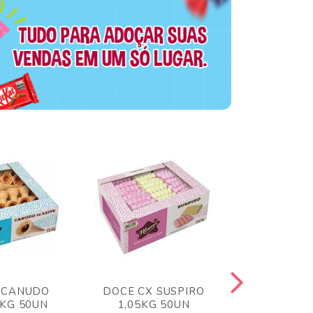
 CANUDO
DOCE CX SUSPIRO
DOCE CX 
6KG 50UN
1,05KG 50UN
VERM 1,8