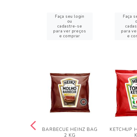
eu login
Faça seu login
Faça s
ou
ou
stre-se
cadastre-se
cadas
er preços
para ver preços
para ve
omprar
e comprar
e co
 PANKO 1KG
BARBECUE HEINZ BAG
KETCHUP H
ARUI
2 KG