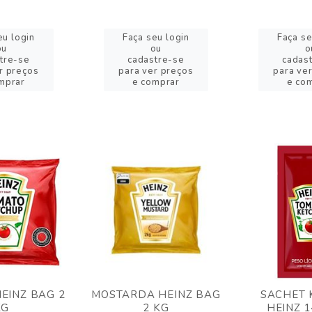
eu login
Faça seu login
Faça se
ou
ou
o
tre-se
cadastre-se
cadas
r preços
para ver preços
para ve
mprar
e comprar
e co
EINZ BAG 2
MOSTARDA HEINZ BAG
SACHET 
KG
2 KG
HEINZ 