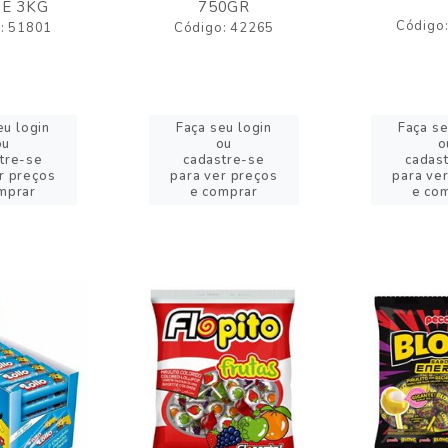
E 3KG
750GR
Código
: 51801
Código: 42265
eu login
Faça seu login
Faça se
ou
ou
o
tre-se
cadastre-se
cadas
r preços
para ver preços
para ve
mprar
e comprar
e co