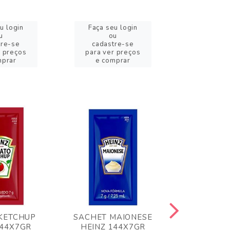
u login
Faça seu login
Faça se
u
ou
o
tre-se
cadastre-se
cadast
r preços
para ver preços
para ver
mprar
e comprar
e com
KETCHUP
SACHET MAIONESE
MILHO VER
144X7GR
HEINZ 144X7GR
1,70