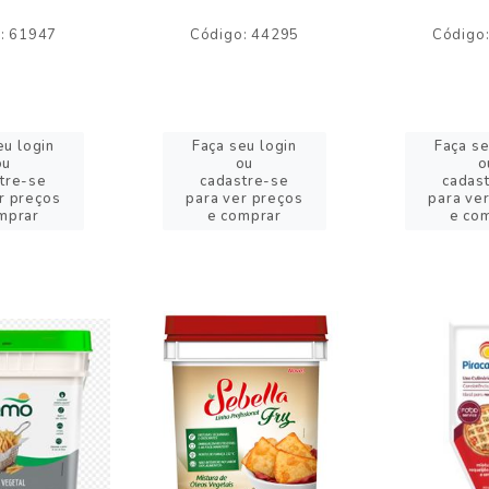
: 61947
Código: 44295
Código
eu login
Faça seu login
Faça se
ou
ou
o
tre-se
cadastre-se
cadas
r preços
para ver preços
para ve
mprar
e comprar
e co