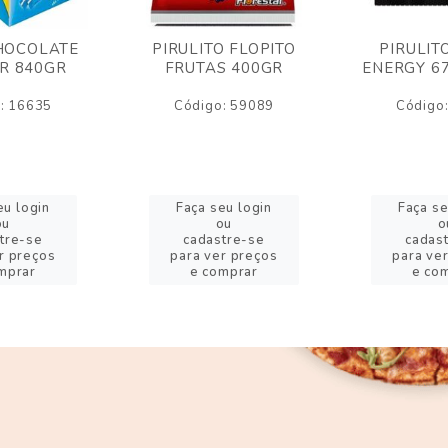
HOCOLATE
PIRULITO FLOPITO
PIRULIT
R 840GR
FRUTAS 400GR
ENERGY 6
: 16635
Código: 59089
Código
eu login
Faça seu login
Faça se
ou
ou
o
tre-se
cadastre-se
cadas
r preços
para ver preços
para ve
mprar
e comprar
e co