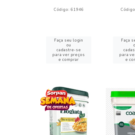
o: 59244
Código: 61946
Código
eu login
Faça seu login
Faça s
ou
ou
stre-se
cadastre-se
cadas
er preços
para ver preços
para ve
omprar
e comprar
e co