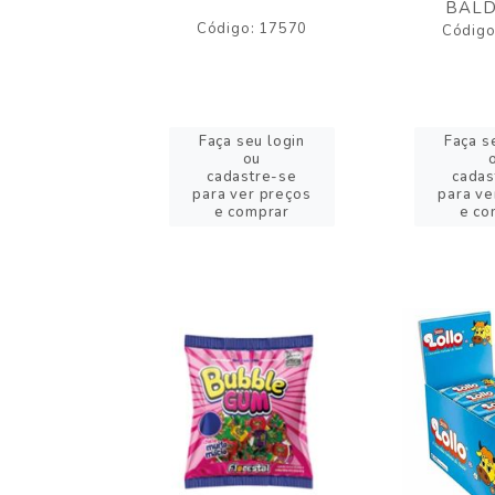
BALD
o: 43005
Código: 17570
Código
eu login
Faça seu login
Faça s
ou
ou
stre-se
cadastre-se
cadas
er preços
para ver preços
para ve
omprar
e comprar
e co