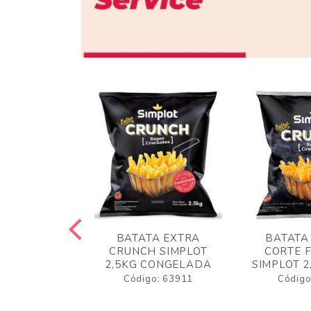
 RUSTICA
BATATA EXTRA
BATATA
LOT 2KG
CRUNCH SIMPLOT
CORTE 
GELADA
2,5KG CONGELADA
SIMPLOT 2
o: 63919
Código: 63911
Código