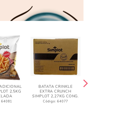
ADICIONAL
BATATA CRINKLE
BATATA 
LOT 2,5KG
EXTRA CRUNCH
SIMPLO
ELADA
SIMPLOT 2,27KG CONG.
CONGE
: 64081
Código: 64077
Código: