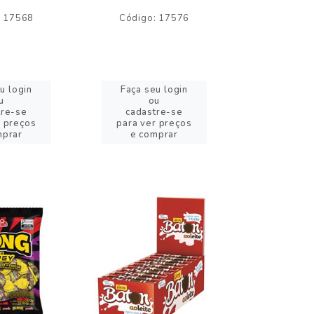
: 17568
Código: 17576
Código:
u login
Faça seu login
Faça se
u
ou
o
tre-se
cadastre-se
cadast
r preços
para ver preços
para ver
mprar
e comprar
e com