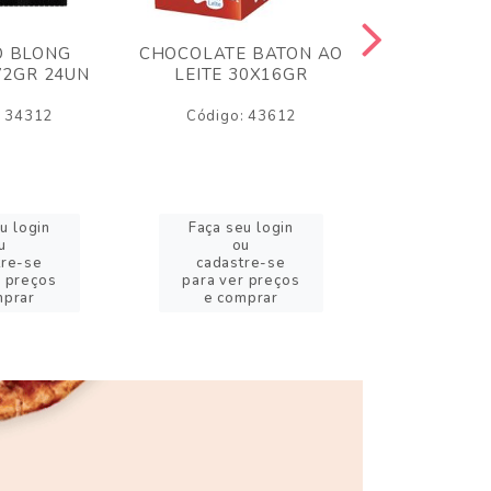
O BLONG
CHOCOLATE BATON AO
CHICLE P
72GR 24UN
LEITE 30X16GR
BABA DE
180
: 34312
Código: 43612
Código:
u login
Faça seu login
Faça se
u
ou
o
tre-se
cadastre-se
cadast
r preços
para ver preços
para ver
mprar
e comprar
e com