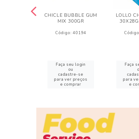
M ARCOR
CHICLE BUBBLE GUM
LOLLO C
BRIGADEIRO
MIX 300GR
30X28G
50GR
Código: 40194
Código
o: 18626
eu login
Faça seu login
Faça s
ou
ou
stre-se
cadastre-se
cadas
er preços
para ver preços
para ve
omprar
e comprar
e co