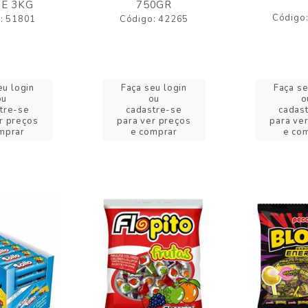
E 3KG
750GR
Código
: 51801
Código: 42265
eu login
Faça seu login
Faça se
ou
ou
o
tre-se
cadastre-se
cadas
r preços
para ver preços
para ve
mprar
e comprar
e co