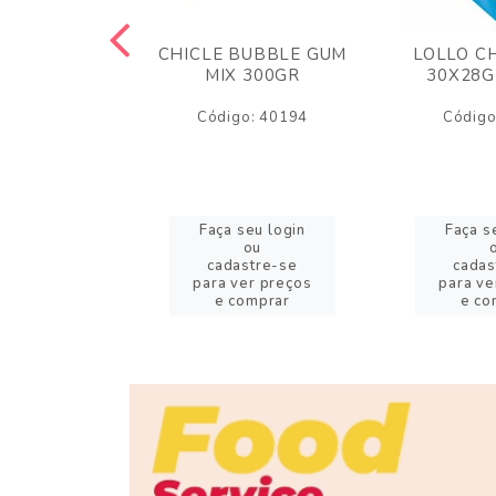
M ARCOR
CHICLE BUBBLE GUM
LOLLO C
BRIGADEIRO
MIX 300GR
30X28G
50GR
Código: 40194
Código
o: 18626
eu login
Faça seu login
Faça s
ou
ou
stre-se
cadastre-se
cadas
er preços
para ver preços
para ve
omprar
e comprar
e co