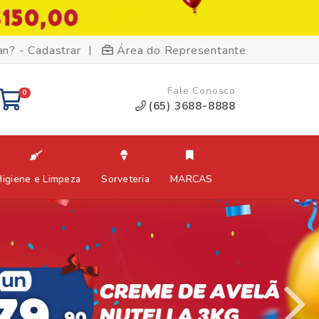
|
an? - Cadastrar
Área do Representante
Fale Conosco
0
(65) 3688-8888
Higiene e Limpeza
Sorveteria
MARCAS