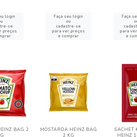
eu login
Faça seu login
Faça se
ou
ou
o
tre-se
cadastre-se
cadas
r preços
para ver preços
para ve
mprar
e comprar
e co
EINZ BAG 2
MOSTARDA HEINZ BAG
SACHET 
KG
2 KG
HEINZ 