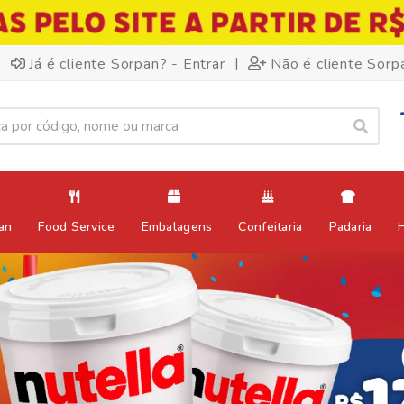
|
Já é cliente Sorpan? - Entrar
Não é cliente Sorp
an
Food Service
Embalagens
Confeitaria
Padaria