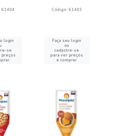
: 61404
Código: 61403
Código:
u login
Faça seu login
Faça se
u
ou
o
tre-se
cadastre-se
cadast
r preços
para ver preços
para ver
mprar
e comprar
e com