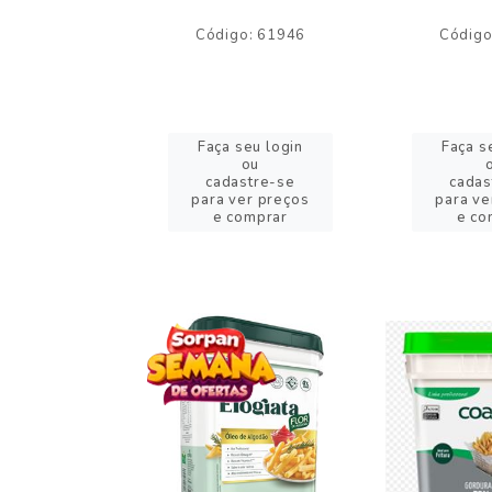
o: 59244
Código: 61946
Código
eu login
Faça seu login
Faça s
ou
ou
stre-se
cadastre-se
cadas
er preços
para ver preços
para ve
omprar
e comprar
e co