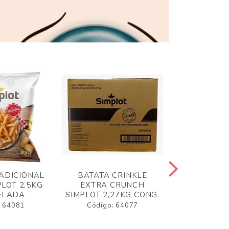
ADICIONAL
BATATA CRINKLE
BATATA 
LOT 2,5KG
EXTRA CRUNCH
SIMPLO
ELADA
SIMPLOT 2,27KG CONG.
CONGE
: 64081
Código: 64077
Código: