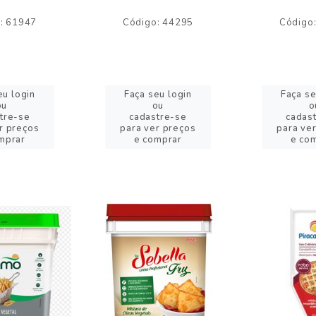
: 61947
Código: 44295
Código
eu login
Faça seu login
Faça se
ou
ou
o
tre-se
cadastre-se
cadas
r preços
para ver preços
para ve
mprar
e comprar
e co