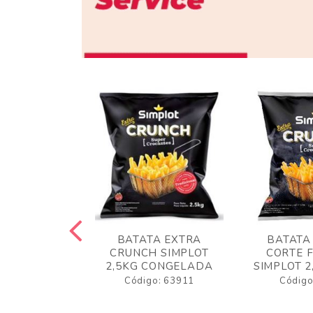
 RUSTICA
BATATA EXTRA
BATATA
LOT 2KG
CRUNCH SIMPLOT
CORTE 
GELADA
2,5KG CONGELADA
SIMPLOT 2
o: 63919
Código: 63911
Código