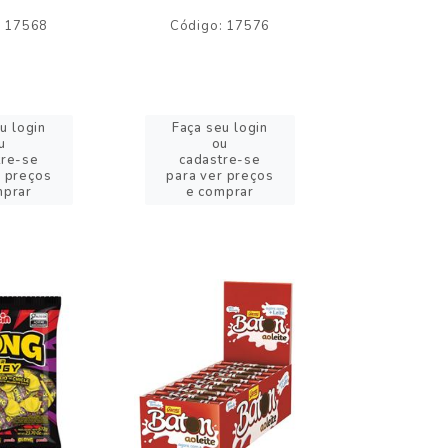
: 17568
Código: 17576
Código:
u login
Faça seu login
Faça se
u
ou
o
tre-se
cadastre-se
cadast
r preços
para ver preços
para ver
mprar
e comprar
e com