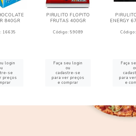
HOCOLATE
PIRULITO FLOPITO
PIRULIT
R 840GR
FRUTAS 400GR
ENERGY 6
: 16635
Código: 59089
Código
eu login
Faça seu login
Faça se
ou
ou
o
tre-se
cadastre-se
cadas
r preços
para ver preços
para ve
mprar
e comprar
e co