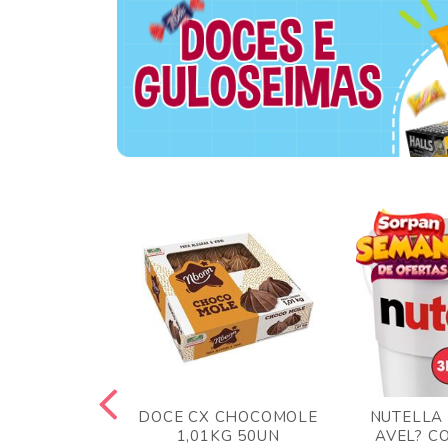
TA AO LEITE
DOCE CX CHOCOMOLE
NUTELLA
 372GR
1,01KG 50UN
AVEL? C