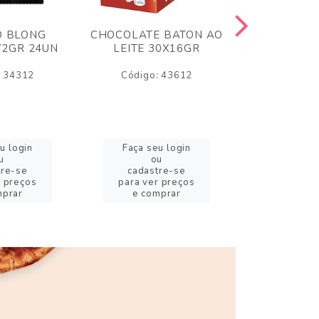
O BLONG
CHOCOLATE BATON AO
CHICLE P
72GR 24UN
LEITE 30X16GR
BABA DE
180
: 34312
Código: 43612
Código:
u login
Faça seu login
Faça se
u
ou
o
tre-se
cadastre-se
cadast
r preços
para ver preços
para ver
mprar
e comprar
e com