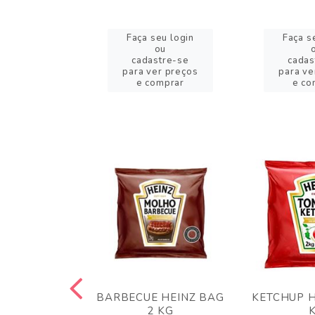
eu login
Faça seu login
Faça s
ou
ou
stre-se
cadastre-se
cadas
er preços
para ver preços
para ve
omprar
e comprar
e co
 PANKO 1KG
BARBECUE HEINZ BAG
KETCHUP H
ARUI
2 KG