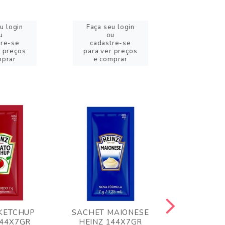
u login
Faça seu login
Faça se
u
ou
o
tre-se
cadastre-se
cadast
r preços
para ver preços
para ver
mprar
e comprar
e com
KETCHUP
SACHET MAIONESE
MILHO VER
144X7GR
HEINZ 144X7GR
1,70