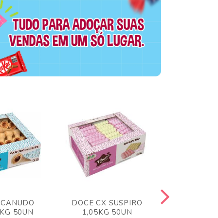
 CANUDO
DOCE CX SUSPIRO
DOCE CX 
6KG 50UN
1,05KG 50UN
VERM 1,8