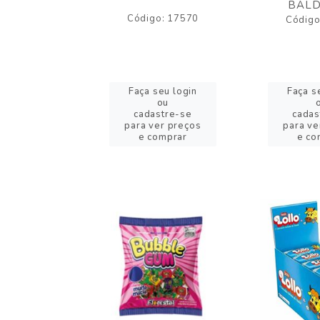
BALD
o: 43005
Código: 17570
Código
eu login
Faça seu login
Faça s
ou
ou
stre-se
cadastre-se
cadas
er preços
para ver preços
para ve
omprar
e comprar
e co