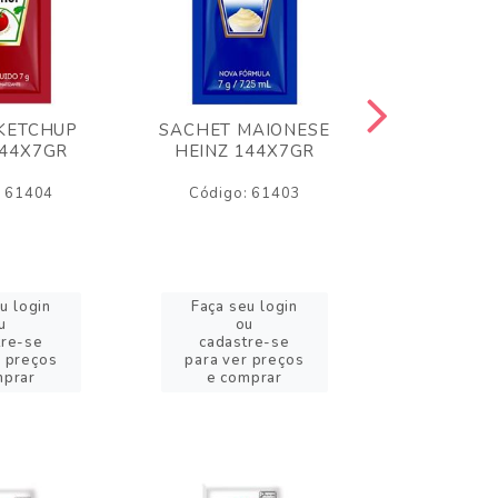
KETCHUP
SACHET MAIONESE
MILHO VER
144X7GR
HEINZ 144X7GR
1,70
: 61404
Código: 61403
Código:
u login
Faça seu login
Faça se
u
ou
o
tre-se
cadastre-se
cadast
r preços
para ver preços
para ver
mprar
e comprar
e com