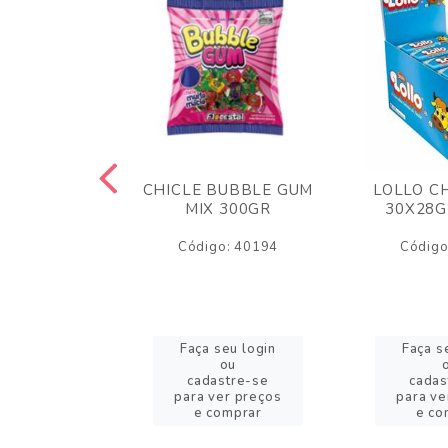
M ARCOR
CHICLE BUBBLE GUM
LOLLO C
BRIGADEIRO
MIX 300GR
30X28G
50GR
Código: 40194
Código
o: 18626
eu login
Faça seu login
Faça s
ou
ou
stre-se
cadastre-se
cadas
er preços
para ver preços
para ve
omprar
e comprar
e co