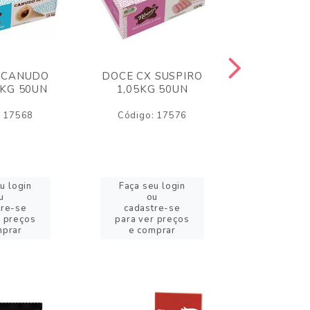
 CANUDO
DOCE CX SUSPIRO
DOCE CX 
6KG 50UN
1,05KG 50UN
VERM 1,8
: 17568
Código: 17576
Código:
u login
Faça seu login
Faça se
u
ou
o
tre-se
cadastre-se
cadast
r preços
para ver preços
para ver
mprar
e comprar
e com