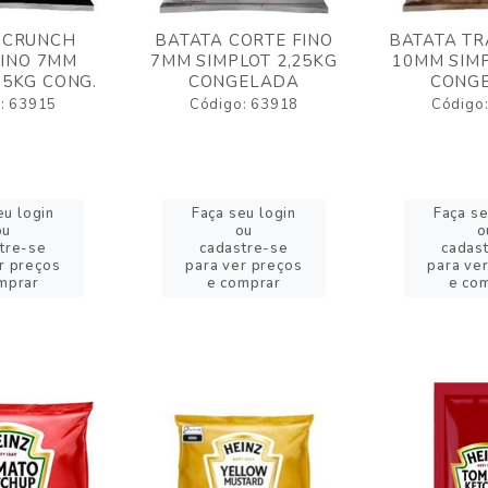
 CRUNCH
BATATA CORTE FINO
BATATA TR
FINO 7MM
7MM SIMPLOT 2,25KG
10MM SIMP
,5KG CONG.
CONGELADA
CONG
: 63915
Código: 63918
Código
eu login
Faça seu login
Faça se
ou
ou
o
tre-se
cadastre-se
cadas
r preços
para ver preços
para ve
mprar
e comprar
e co