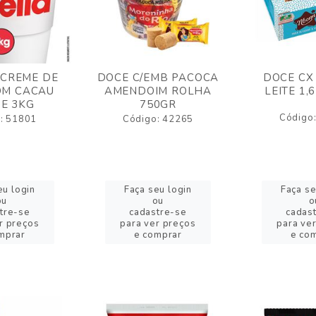
 CREME DE
DOCE C/EMB PACOCA
DOCE CX
OM CACAU
AMENDOIM ROLHA
LEITE 1,
E 3KG
750GR
Código
: 51801
Código: 42265
eu login
Faça seu login
Faça se
ou
ou
o
tre-se
cadastre-se
cadas
r preços
para ver preços
para ve
mprar
e comprar
e co