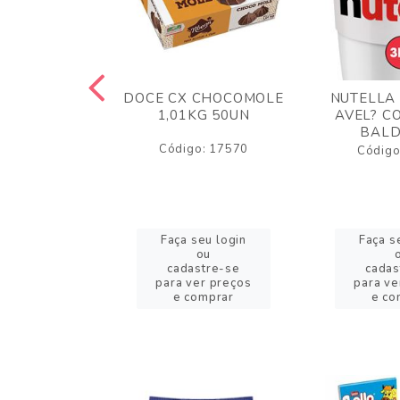
TA AO LEITE
DOCE CX CHOCOMOLE
NUTELLA
 372GR
1,01KG 50UN
AVEL? C
BALD
o: 43005
Código: 17570
Código
eu login
Faça seu login
Faça s
ou
ou
stre-se
cadastre-se
cadas
er preços
para ver preços
para ve
omprar
e comprar
e co