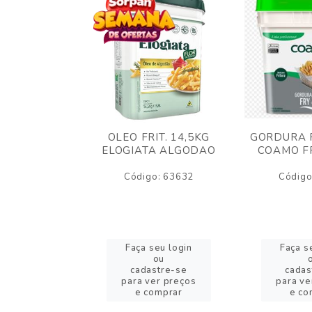
AO CREMOSO
OLEO FRIT. 14,5KG
GORDURA F
EDDAR
ELOGIATA ALGODAO
COAMO FR
JUBA 1,5KG
ELT
Código: 63632
Código
o: 53423
eu login
Faça seu login
Faça s
ou
ou
stre-se
cadastre-se
cadas
er preços
para ver preços
para ve
omprar
e comprar
e co