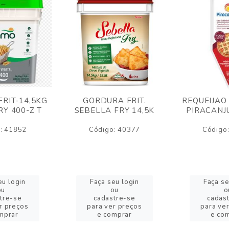
RIT-14,5KG
GORDURA FRIT.
REQUEIJAO
Y 400-Z T
SEBELLA FRY 14,5K
PIRACANJ
: 41852
Código: 40377
Código
eu login
Faça seu login
Faça se
ou
ou
o
tre-se
cadastre-se
cadas
r preços
para ver preços
para ve
mprar
e comprar
e co