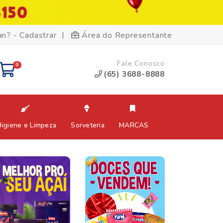
|
an? - Cadastrar
Área do Representante
Fale Conosco
0
(65) 3688-8888
Higiene e Limpeza
Sorveteria
MARCAS