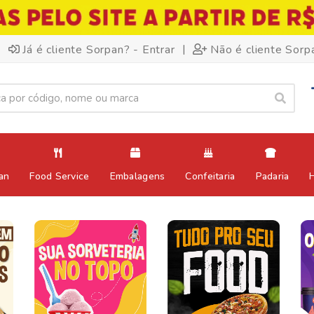
|
Já é cliente Sorpan? - Entrar
Não é cliente Sorp
an
Food Service
Embalagens
Confeitaria
Padaria