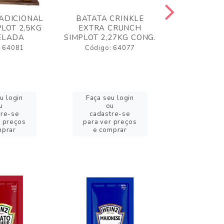
ADICIONAL
BATATA CRINKLE
BATATA 
LOT 2,5KG
EXTRA CRUNCH
SIMPLO
ELADA
SIMPLOT 2,27KG CONG.
CONGE
: 64081
Código: 64077
Código:
u login
Faça seu login
Faça se
u
ou
o
tre-se
cadastre-se
cadast
r preços
para ver preços
para ver
mprar
e comprar
e com