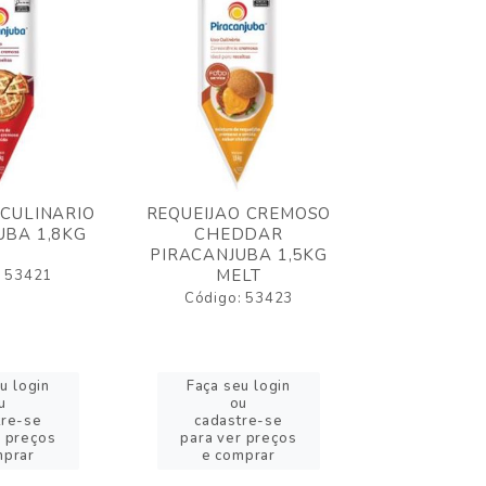
 CULINARIO
REQUEIJAO CREMOSO
OLEO FRIT
UBA 1,8KG
CHEDDAR
ELOGIATA
PIRACANJUBA 1,5KG
MELT
: 53421
Código:
Código: 53423
u login
Faça seu login
Faça se
u
ou
o
tre-se
cadastre-se
cadast
r preços
para ver preços
para ver
mprar
e comprar
e com