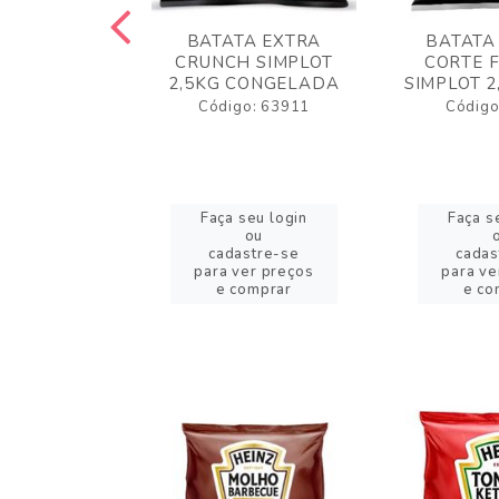
 RUSTICA
BATATA EXTRA
BATATA
LOT 2KG
CRUNCH SIMPLOT
CORTE 
GELADA
2,5KG CONGELADA
SIMPLOT 2
o: 63919
Código: 63911
Código
eu login
Faça seu login
Faça s
ou
ou
stre-se
cadastre-se
cadas
er preços
para ver preços
para ve
omprar
e comprar
e co