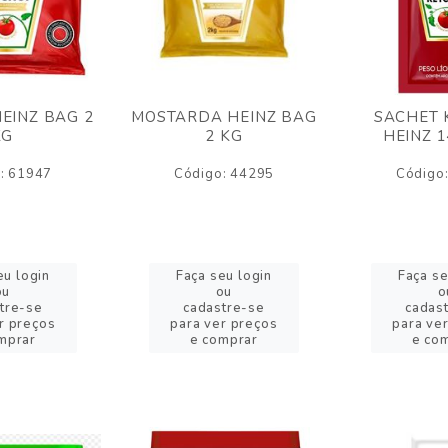
EINZ BAG 2
MOSTARDA HEINZ BAG
SACHET 
KG
2 KG
HEINZ 
: 61947
Código: 44295
Código
eu login
Faça seu login
Faça se
ou
ou
o
tre-se
cadastre-se
cadas
r preços
para ver preços
para ve
mprar
e comprar
e co