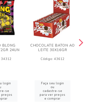
O BLONG
CHOCOLATE BATON AO
CHICLE P
72GR 24UN
LEITE 30X16GR
BABA DE
180
: 34312
Código: 43612
Código:
u login
Faça seu login
Faça se
u
ou
o
tre-se
cadastre-se
cadast
r preços
para ver preços
para ver
mprar
e comprar
e com