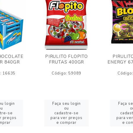
HOCOLATE
PIRULITO FLOPITO
PIRULIT
R 840GR
FRUTAS 400GR
ENERGY 6
: 16635
Código: 59089
Código
eu login
Faça seu login
Faça se
ou
ou
o
tre-se
cadastre-se
cadas
r preços
para ver preços
para ve
mprar
e comprar
e co