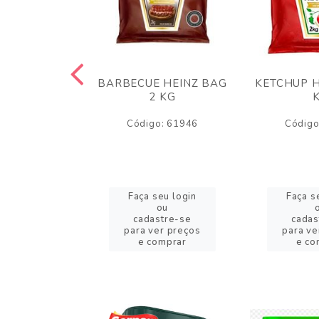
 PANKO 1KG
BARBECUE HEINZ BAG
KETCHUP H
ARUI
2 KG
o: 59244
Código: 61946
Código
eu login
Faça seu login
Faça s
ou
ou
stre-se
cadastre-se
cadas
er preços
para ver preços
para ve
omprar
e comprar
e co