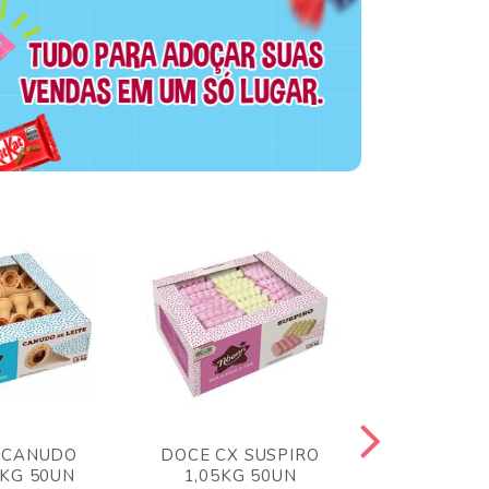
 CANUDO
DOCE CX SUSPIRO
DOCE CX 
6KG 50UN
1,05KG 50UN
VERM 1,8