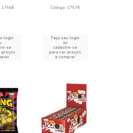
: 17568
Código: 17576
Código:
u login
Faça seu login
Faça se
u
ou
o
tre-se
cadastre-se
cadast
r preços
para ver preços
para ver
mprar
e comprar
e com