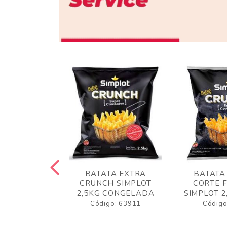
 RUSTICA
BATATA EXTRA
BATATA
LOT 2KG
CRUNCH SIMPLOT
CORTE 
GELADA
2,5KG CONGELADA
SIMPLOT 2
o: 63919
Código: 63911
Código