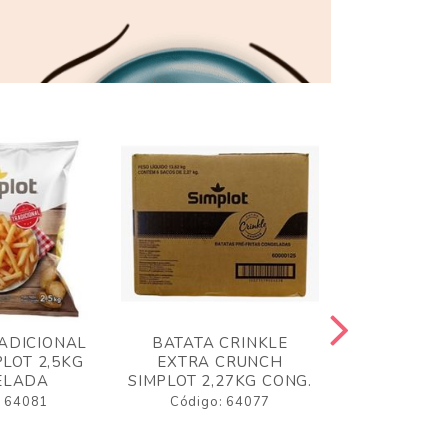
ADICIONAL
BATATA CRINKLE
BATATA 
LOT 2,5KG
EXTRA CRUNCH
SIMPLO
ELADA
SIMPLOT 2,27KG CONG.
CONGE
: 64081
Código: 64077
Código: