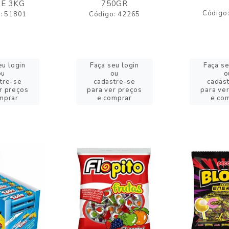
E 3KG
750GR
Código
: 51801
Código: 42265
eu login
Faça seu login
Faça se
ou
ou
o
tre-se
cadastre-se
cadas
r preços
para ver preços
para ve
mprar
e comprar
e co