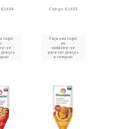
: 61404
Código: 61403
Código:
u login
Faça seu login
Faça se
u
ou
o
tre-se
cadastre-se
cadast
r preços
para ver preços
para ver
mprar
e comprar
e com