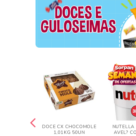
TA AO LEITE
DOCE CX CHOCOMOLE
NUTELLA
 372GR
1,01KG 50UN
AVEL? C