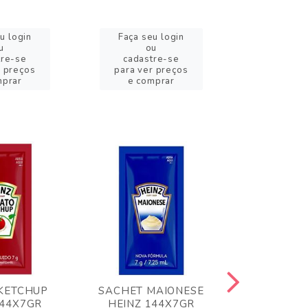
u login
Faça seu login
Faça se
u
ou
o
tre-se
cadastre-se
cadast
r preços
para ver preços
para ver
mprar
e comprar
e com
KETCHUP
SACHET MAIONESE
MILHO VER
144X7GR
HEINZ 144X7GR
1,70