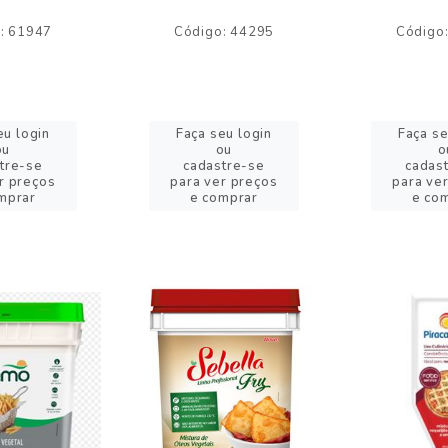
: 61947
Código: 44295
Código
eu login
Faça seu login
Faça se
ou
ou
o
tre-se
cadastre-se
cadas
r preços
para ver preços
para ve
mprar
e comprar
e co