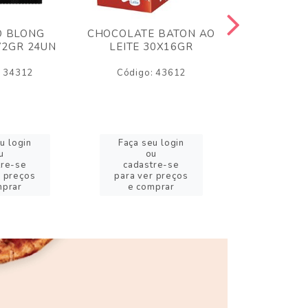
O BLONG
CHOCOLATE BATON AO
CHICLE P
72GR 24UN
LEITE 30X16GR
BABA DE
180
: 34312
Código: 43612
Código:
u login
Faça seu login
Faça se
u
ou
o
tre-se
cadastre-se
cadast
r preços
para ver preços
para ver
mprar
e comprar
e com