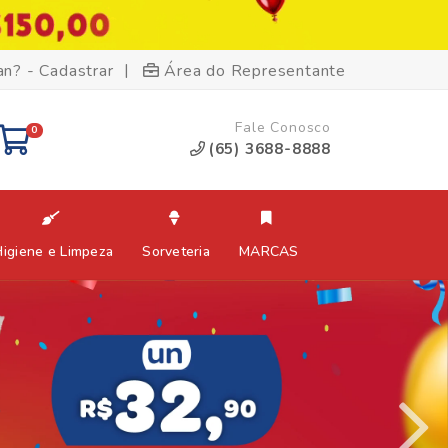
|
an? - Cadastrar
Área do Representante
Fale Conosco
0
(65) 3688-8888
Higiene e Limpeza
Sorveteria
MARCAS