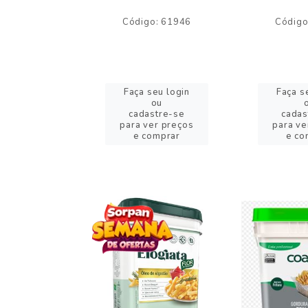
o: 59244
Código: 61946
Código
eu login
Faça seu login
Faça s
ou
ou
stre-se
cadastre-se
cadas
er preços
para ver preços
para ve
omprar
e comprar
e co