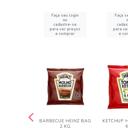
eu login
Faça seu login
Faça s
ou
ou
stre-se
cadastre-se
cadas
er preços
para ver preços
para ve
omprar
e comprar
e co
 PANKO 1KG
BARBECUE HEINZ BAG
KETCHUP H
ARUI
2 KG