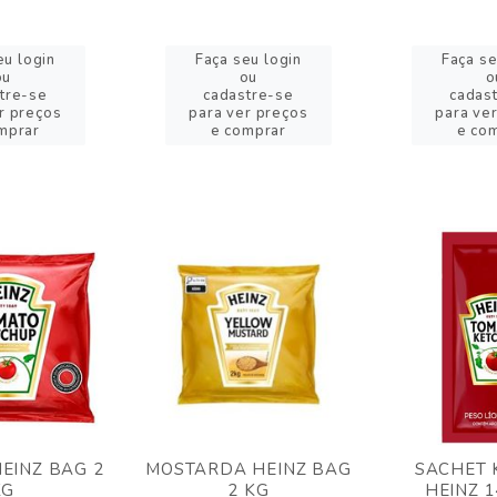
eu login
Faça seu login
Faça se
ou
ou
o
tre-se
cadastre-se
cadas
r preços
para ver preços
para ve
mprar
e comprar
e co
EINZ BAG 2
MOSTARDA HEINZ BAG
SACHET 
KG
2 KG
HEINZ 