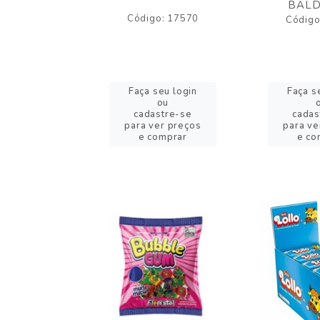
BALD
o: 43005
Código: 17570
Código
eu login
Faça seu login
Faça s
ou
ou
stre-se
cadastre-se
cadas
er preços
para ver preços
para ve
omprar
e comprar
e co