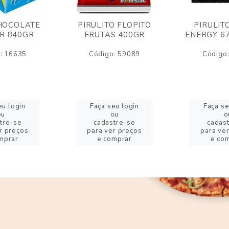
HOCOLATE
PIRULITO FLOPITO
PIRULIT
R 840GR
FRUTAS 400GR
ENERGY 6
: 16635
Código: 59089
Código
eu login
Faça seu login
Faça se
ou
ou
o
tre-se
cadastre-se
cadas
r preços
para ver preços
para ve
mprar
e comprar
e co