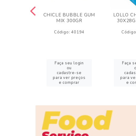
M ARCOR
CHICLE BUBBLE GUM
LOLLO C
BRIGADEIRO
MIX 300GR
30X28G
50GR
Código: 40194
Código
o: 18626
eu login
Faça seu login
Faça s
ou
ou
stre-se
cadastre-se
cadas
er preços
para ver preços
para ve
omprar
e comprar
e co