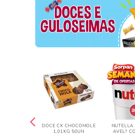
TA AO LEITE
DOCE CX CHOCOMOLE
NUTELLA
 372GR
1,01KG 50UN
AVEL? C