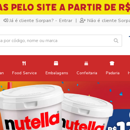
|
Já é cliente Sorpan? - Entrar
Não é cliente Sorp
an
Food Service
Embalagens
Confeitaria
Padaria