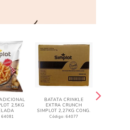
ADICIONAL
BATATA CRINKLE
BATATA 
LOT 2,5KG
EXTRA CRUNCH
SIMPLO
ELADA
SIMPLOT 2,27KG CONG.
CONGE
: 64081
Código: 64077
Código: