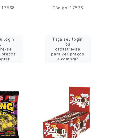
: 17568
Código: 17576
Código:
u login
Faça seu login
Faça se
u
ou
o
tre-se
cadastre-se
cadast
r preços
para ver preços
para ver
mprar
e comprar
e com