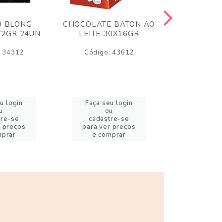
O BLONG
CHOCOLATE BATON AO
CHICLE P
72GR 24UN
LEITE 30X16GR
BABA DE
180
: 34312
Código: 43612
Código:
u login
Faça seu login
Faça se
u
ou
o
tre-se
cadastre-se
cadast
r preços
para ver preços
para ver
mprar
e comprar
e com