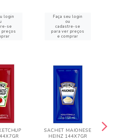
u login
Faça seu login
Faça se
u
ou
o
tre-se
cadastre-se
cadast
r preços
para ver preços
para ver
mprar
e comprar
e com
KETCHUP
SACHET MAIONESE
MILHO VER
144X7GR
HEINZ 144X7GR
1,70