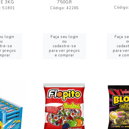
E 3KG
750GR
Código
: 51801
Código: 42265
eu login
Faça seu login
Faça se
ou
ou
o
tre-se
cadastre-se
cadas
r preços
para ver preços
para ve
mprar
e comprar
e co