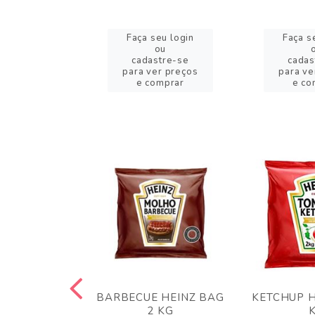
eu login
Faça seu login
Faça s
ou
ou
stre-se
cadastre-se
cadas
er preços
para ver preços
para ve
omprar
e comprar
e co
 PANKO 1KG
BARBECUE HEINZ BAG
KETCHUP H
ARUI
2 KG