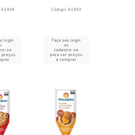
: 61404
Código: 61403
Código:
u login
Faça seu login
Faça se
u
ou
o
tre-se
cadastre-se
cadast
r preços
para ver preços
para ver
mprar
e comprar
e com