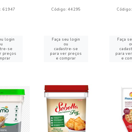
: 61947
Código: 44295
Código
eu login
Faça seu login
Faça se
ou
ou
o
tre-se
cadastre-se
cadas
r preços
para ver preços
para ve
mprar
e comprar
e co