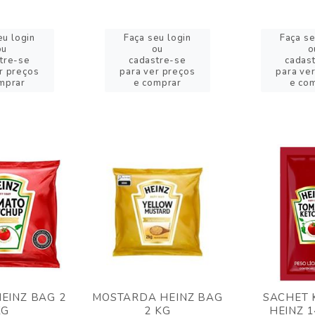
eu login
Faça seu login
Faça se
ou
ou
o
tre-se
cadastre-se
cadas
r preços
para ver preços
para ve
mprar
e comprar
e co
EINZ BAG 2
MOSTARDA HEINZ BAG
SACHET 
KG
2 KG
HEINZ 