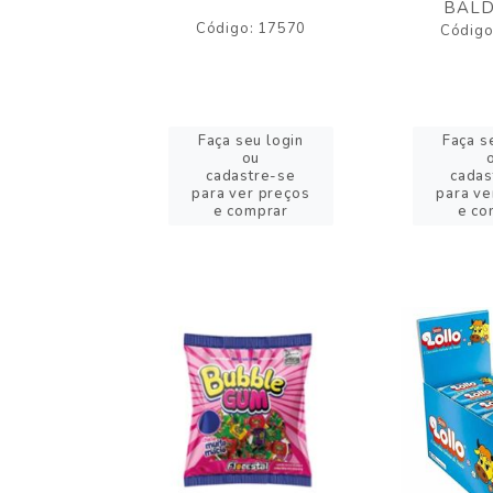
BALD
o: 43005
Código: 17570
Código
eu login
Faça seu login
Faça s
ou
ou
stre-se
cadastre-se
cadas
er preços
para ver preços
para ve
omprar
e comprar
e co