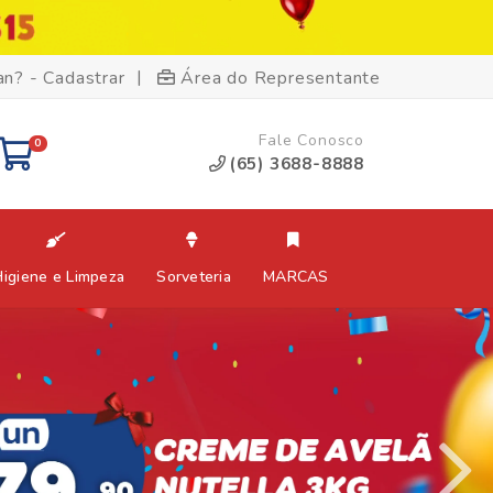
|
an? - Cadastrar
Área do Representante
Fale Conosco
0
(65) 3688-8888
Higiene e Limpeza
Sorveteria
MARCAS