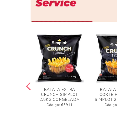
 RUSTICA
BATATA EXTRA
BATATA
LOT 2KG
CRUNCH SIMPLOT
CORTE 
GELADA
2,5KG CONGELADA
SIMPLOT 2
o: 63919
Código: 63911
Código