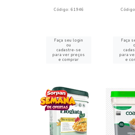
o: 59244
Código: 61946
Código
eu login
Faça seu login
Faça s
ou
ou
stre-se
cadastre-se
cadas
er preços
para ver preços
para ve
omprar
e comprar
e co