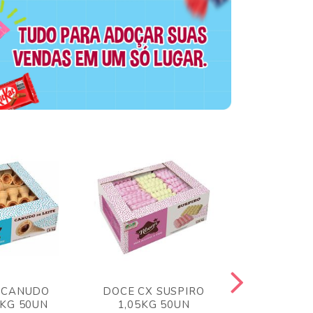
 CANUDO
DOCE CX SUSPIRO
DOCE CX 
6KG 50UN
1,05KG 50UN
VERM 1,8