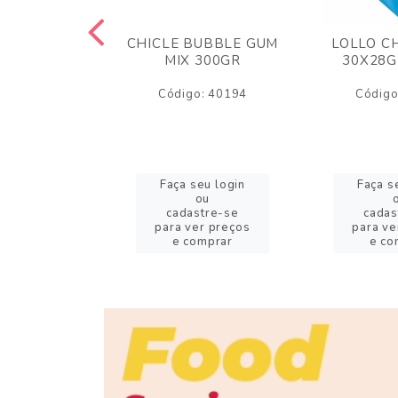
M ARCOR
CHICLE BUBBLE GUM
LOLLO C
BRIGADEIRO
MIX 300GR
30X28G
50GR
Código: 40194
Código
o: 18626
eu login
Faça seu login
Faça s
ou
ou
stre-se
cadastre-se
cadas
er preços
para ver preços
para ve
omprar
e comprar
e co