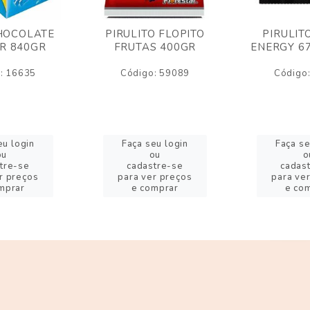
HOCOLATE
PIRULITO FLOPITO
PIRULIT
R 840GR
FRUTAS 400GR
ENERGY 6
: 16635
Código: 59089
Código
eu login
Faça seu login
Faça se
ou
ou
o
tre-se
cadastre-se
cadas
r preços
para ver preços
para ve
mprar
e comprar
e co