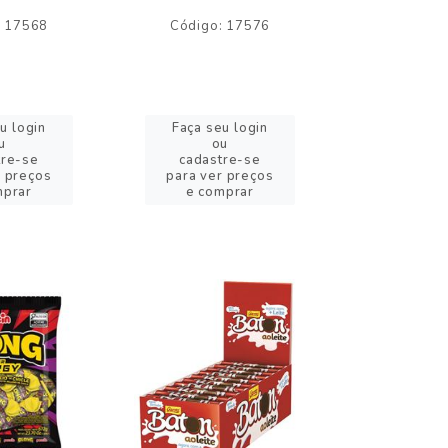
: 17568
Código: 17576
Código:
u login
Faça seu login
Faça se
u
ou
o
tre-se
cadastre-se
cadast
r preços
para ver preços
para ver
mprar
e comprar
e com