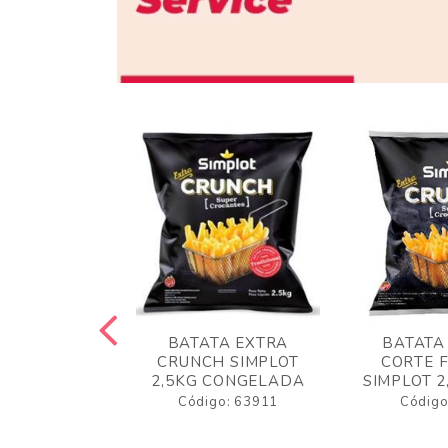
 RUSTICA
BATATA EXTRA
BATATA
LOT 2KG
CRUNCH SIMPLOT
CORTE 
GELADA
2,5KG CONGELADA
SIMPLOT 2
o: 63919
Código: 63911
Código