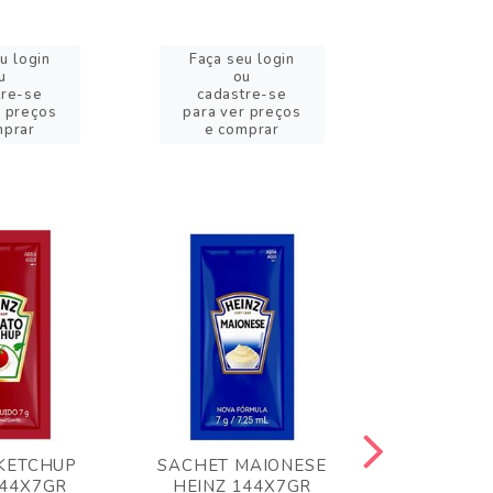
u login
Faça seu login
Faça se
u
ou
o
tre-se
cadastre-se
cadast
r preços
para ver preços
para ver
mprar
e comprar
e com
KETCHUP
SACHET MAIONESE
MILHO VER
144X7GR
HEINZ 144X7GR
1,70