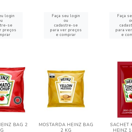
eu login
Faça seu login
Faça se
ou
ou
o
tre-se
cadastre-se
cadas
r preços
para ver preços
para ve
mprar
e comprar
e co
EINZ BAG 2
MOSTARDA HEINZ BAG
SACHET 
KG
2 KG
HEINZ 