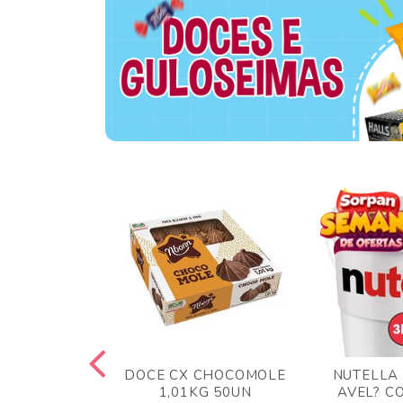
 BLONG UVA
DOCE CX CHOCOMOLE
NUTELLA
R 24UN
1,01KG 50UN
AVEL? C