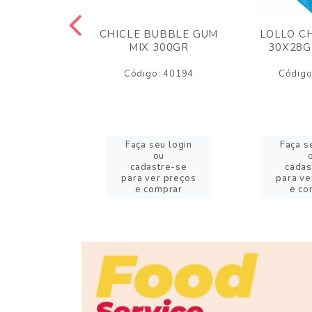
M ARCOR
CHICLE BUBBLE GUM
LOLLO C
BRIGADEIRO
MIX 300GR
30X28G
50GR
Código: 40194
Código
o: 18626
eu login
Faça seu login
Faça s
ou
ou
stre-se
cadastre-se
cadas
er preços
para ver preços
para ve
omprar
e comprar
e co