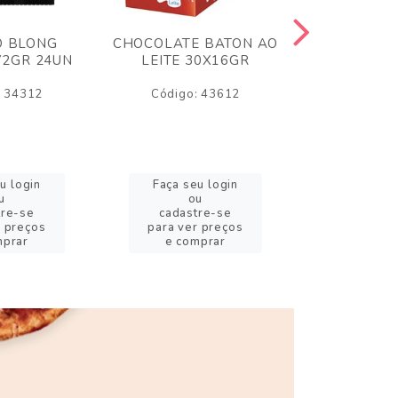
O BLONG
CHOCOLATE BATON AO
CHICLE P
72GR 24UN
LEITE 30X16GR
BABA DE
180
: 34312
Código: 43612
Código:
u login
Faça seu login
Faça se
u
ou
o
tre-se
cadastre-se
cadast
r preços
para ver preços
para ver
mprar
e comprar
e com