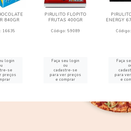
HOCOLATE
PIRULITO FLOPITO
PIRULIT
R 840GR
FRUTAS 400GR
ENERGY 6
: 16635
Código: 59089
Código
eu login
Faça seu login
Faça se
ou
ou
o
tre-se
cadastre-se
cadas
r preços
para ver preços
para ve
mprar
e comprar
e co