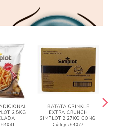
ADICIONAL
BATATA CRINKLE
BATATA 
LOT 2,5KG
EXTRA CRUNCH
SIMPLO
ELADA
SIMPLOT 2,27KG CONG.
CONGE
: 64081
Código: 64077
Código: