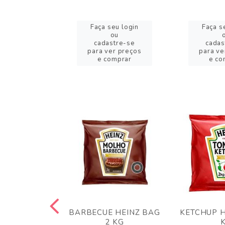
eu login
Faça seu login
Faça s
ou
ou
stre-se
cadastre-se
cadas
er preços
para ver preços
para ve
omprar
e comprar
e co
 PANKO 1KG
BARBECUE HEINZ BAG
KETCHUP H
ARUI
2 KG