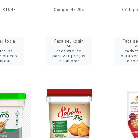
: 61947
Código: 44295
Código
eu login
Faça seu login
Faça se
ou
ou
o
tre-se
cadastre-se
cadas
r preços
para ver preços
para ve
mprar
e comprar
e co