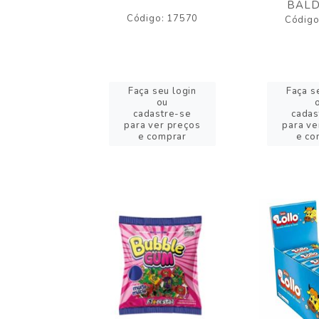
BALD
o: 17530
Código: 17570
Código
eu login
Faça seu login
Faça s
ou
ou
stre-se
cadastre-se
cadas
er preços
para ver preços
para ve
omprar
e comprar
e co