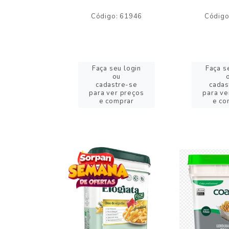
o: 59244
Código: 61946
Código
eu login
Faça seu login
Faça s
ou
ou
stre-se
cadastre-se
cadas
er preços
para ver preços
para ve
omprar
e comprar
e co