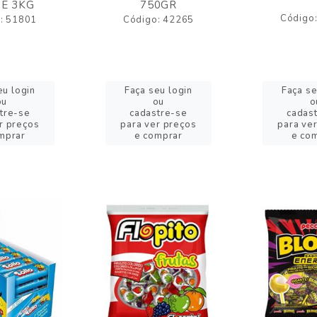
E 3KG
750GR
Código
: 51801
Código: 42265
eu login
Faça seu login
Faça se
ou
ou
o
tre-se
cadastre-se
cadas
r preços
para ver preços
para ve
mprar
e comprar
e co