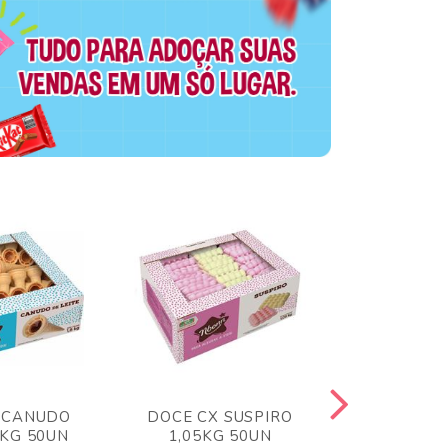
 CANUDO
DOCE CX SUSPIRO
DOCE CX 
6KG 50UN
1,05KG 50UN
VERM 1,8