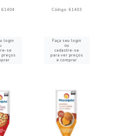
: 61404
Código: 61403
Código:
u login
Faça seu login
Faça se
u
ou
o
tre-se
cadastre-se
cadast
r preços
para ver preços
para ver
mprar
e comprar
e com