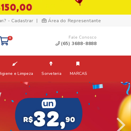
|
an? - Cadastrar
Área do Representante
Fale Conosco
0
(65) 3688-8888
Higiene e Limpeza
Sorveteria
MARCAS