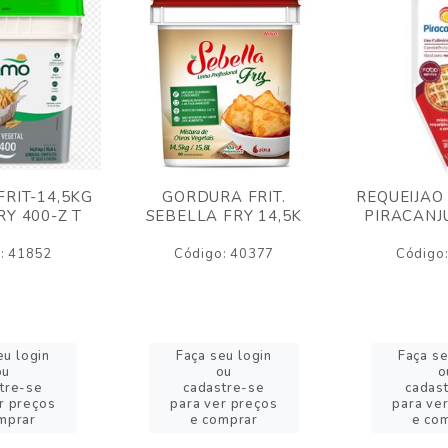
RIT-14,5KG
GORDURA FRIT.
REQUEIJAO
Y 400-Z T
SEBELLA FRY 14,5K
PIRACANJ
: 41852
Código: 40377
Código
eu login
Faça seu login
Faça se
ou
ou
o
tre-se
cadastre-se
cadas
r preços
para ver preços
para ve
mprar
e comprar
e co