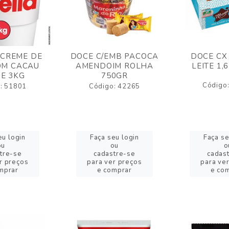
 CREME DE
DOCE C/EMB PACOCA
DOCE CX
OM CACAU
AMENDOIM ROLHA
LEITE 1,
E 3KG
750GR
Código
: 51801
Código: 42265
eu login
Faça seu login
Faça se
ou
ou
o
tre-se
cadastre-se
cadas
r preços
para ver preços
para ve
mprar
e comprar
e co