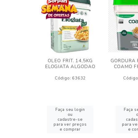
AO CREMOSO
OLEO FRIT. 14,5KG
GORDURA F
EDDAR
ELOGIATA ALGODAO
COAMO FR
JUBA 1,5KG
ELT
Código: 63632
Código
o: 53423
eu login
Faça seu login
Faça s
ou
ou
stre-se
cadastre-se
cadas
er preços
para ver preços
para ve
omprar
e comprar
e co