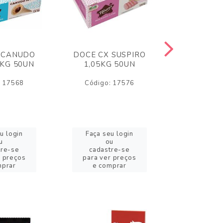
 CANUDO
DOCE CX SUSPIRO
DOCE CX 
6KG 50UN
1,05KG 50UN
VERM 1,8
: 17568
Código: 17576
Código:
u login
Faça seu login
Faça se
u
ou
o
tre-se
cadastre-se
cadast
r preços
para ver preços
para ver
mprar
e comprar
e com