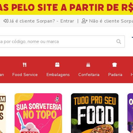
|
Já é cliente Sorpan? - Entrar
Não é cliente Sorp
an
Food Service
Embalagens
Confeitaria
Padaria