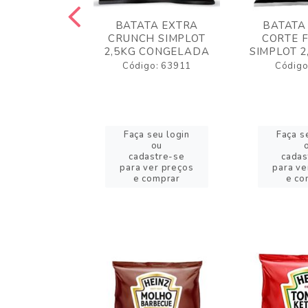
 RUSTICA
BATATA EXTRA
BATATA
LOT 2KG
CRUNCH SIMPLOT
CORTE 
GELADA
2,5KG CONGELADA
SIMPLOT 2
o: 63919
Código: 63911
Código
eu login
Faça seu login
Faça s
ou
ou
stre-se
cadastre-se
cadas
er preços
para ver preços
para ve
omprar
e comprar
e co