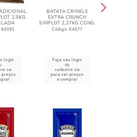
ADICIONAL
BATATA CRINKLE
BATATA 
LOT 2,5KG
EXTRA CRUNCH
SIMPLO
ELADA
SIMPLOT 2,27KG CONG.
CONGE
: 64081
Código: 64077
Código:
u login
Faça seu login
Faça se
u
ou
o
tre-se
cadastre-se
cadast
r preços
para ver preços
para ver
mprar
e comprar
e com