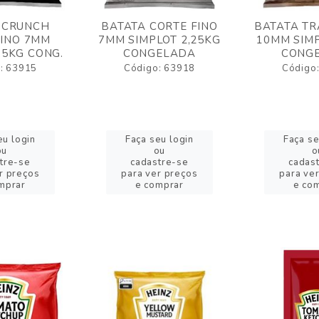
 CRUNCH
BATATA CORTE FINO
BATATA TR
FINO 7MM
7MM SIMPLOT 2,25KG
10MM SIMP
,5KG CONG.
CONGELADA
CONG
: 63915
Código: 63918
Código
eu login
Faça seu login
Faça se
ou
ou
o
tre-se
cadastre-se
cadas
r preços
para ver preços
para ve
mprar
e comprar
e co