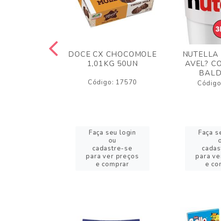
TA AO LEITE
DOCE CX CHOCOMOLE
NUTELLA
 372GR
1,01KG 50UN
AVEL? C
BALD
o: 43005
Código: 17570
Código
eu login
Faça seu login
Faça s
ou
ou
stre-se
cadastre-se
cadas
er preços
para ver preços
para ve
omprar
e comprar
e co