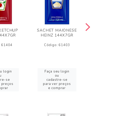
KETCHUP
SACHET MAIONESE
MILHO VER
144X7GR
HEINZ 144X7GR
1,70
: 61404
Código: 61403
Código:
u login
Faça seu login
Faça se
u
ou
o
tre-se
cadastre-se
cadast
r preços
para ver preços
para ver
mprar
e comprar
e com