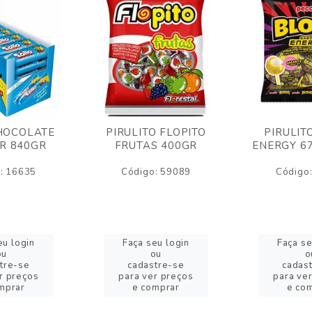
HOCOLATE
PIRULITO FLOPITO
PIRULIT
R 840GR
FRUTAS 400GR
ENERGY 6
: 16635
Código: 59089
Código
eu login
Faça seu login
Faça se
ou
ou
o
tre-se
cadastre-se
cadas
r preços
para ver preços
para ve
mprar
e comprar
e co