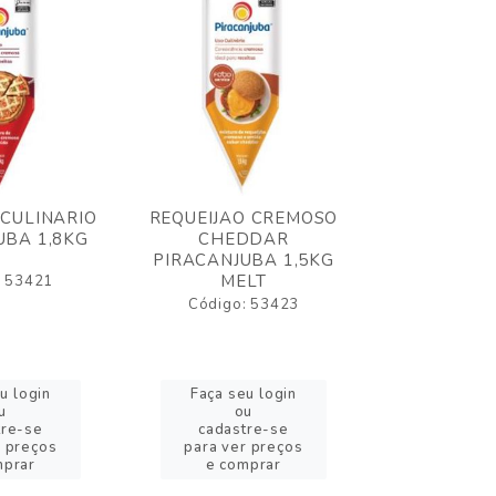
 CULINARIO
REQUEIJAO CREMOSO
OLEO FRIT
UBA 1,8KG
CHEDDAR
ELOGIATA
PIRACANJUBA 1,5KG
MELT
: 53421
Código:
Código: 53423
u login
Faça seu login
Faça se
u
ou
o
tre-se
cadastre-se
cadast
r preços
para ver preços
para ver
mprar
e comprar
e com