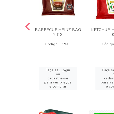
 PANKO 1KG
BARBECUE HEINZ BAG
KETCHUP H
ARUI
2 KG
o: 59244
Código: 61946
Código
eu login
Faça seu login
Faça s
ou
ou
stre-se
cadastre-se
cadas
er preços
para ver preços
para ve
omprar
e comprar
e co