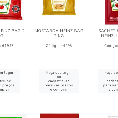
EINZ BAG 2
MOSTARDA HEINZ BAG
SACHET 
KG
2 KG
HEINZ 
: 61947
Código: 44295
Código
eu login
Faça seu login
Faça se
ou
ou
o
tre-se
cadastre-se
cadas
r preços
para ver preços
para ve
mprar
e comprar
e co