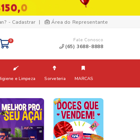
|
an? - Cadastrar
Área do Representante
Fale Conosco
0
(65) 3688-8888
Higiene e Limpeza
Sorveteria
MARCAS