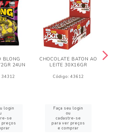
O BLONG
CHOCOLATE BATON AO
CHICLE P
72GR 24UN
LEITE 30X16GR
BABA DE
180
: 34312
Código: 43612
Código:
u login
Faça seu login
Faça se
u
ou
o
tre-se
cadastre-se
cadast
r preços
para ver preços
para ver
mprar
e comprar
e com