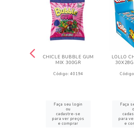
M ARCOR
CHICLE BUBBLE GUM
LOLLO C
BRIGADEIRO
MIX 300GR
30X28G
50GR
Código: 40194
Código
o: 18626
eu login
Faça seu login
Faça s
ou
ou
stre-se
cadastre-se
cadas
er preços
para ver preços
para ve
omprar
e comprar
e co