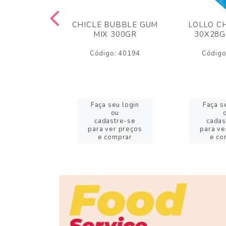
M ARCOR
CHICLE BUBBLE GUM
LOLLO C
BRIGADEIRO
MIX 300GR
30X28G
50GR
Código: 40194
Código
o: 18626
eu login
Faça seu login
Faça s
ou
ou
stre-se
cadastre-se
cadas
er preços
para ver preços
para ve
omprar
e comprar
e co