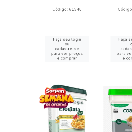
o: 59244
Código: 61946
Código
eu login
Faça seu login
Faça s
ou
ou
stre-se
cadastre-se
cadas
er preços
para ver preços
para ve
omprar
e comprar
e co