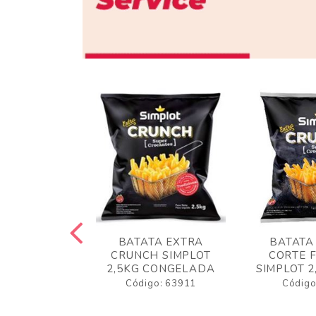
 RUSTICA
BATATA EXTRA
BATATA
LOT 2KG
CRUNCH SIMPLOT
CORTE 
GELADA
2,5KG CONGELADA
SIMPLOT 2
o: 63919
Código: 63911
Código