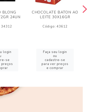
O BLONG
CHOCOLATE BATON AO
CHICLE P
72GR 24UN
LEITE 30X16GR
BABA DE
180
: 34312
Código: 43612
Código:
u login
Faça seu login
Faça se
u
ou
o
tre-se
cadastre-se
cadast
r preços
para ver preços
para ver
mprar
e comprar
e com