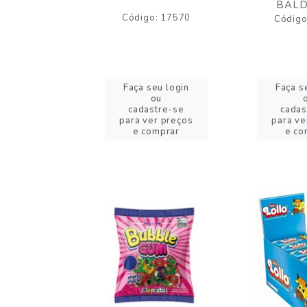
BALD
o: 43005
Código: 17570
Código
eu login
Faça seu login
Faça s
ou
ou
stre-se
cadastre-se
cadas
er preços
para ver preços
para ve
omprar
e comprar
e co