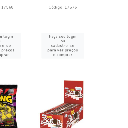
: 17568
Código: 17576
Código:
u login
Faça seu login
Faça se
u
ou
o
tre-se
cadastre-se
cadast
r preços
para ver preços
para ver
mprar
e comprar
e com