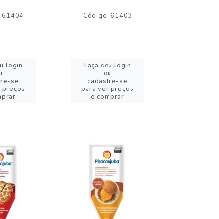
: 61404
Código: 61403
Código:
u login
Faça seu login
Faça se
u
ou
o
tre-se
cadastre-se
cadast
r preços
para ver preços
para ver
mprar
e comprar
e com