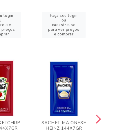
u login
Faça seu login
Faça se
u
ou
o
tre-se
cadastre-se
cadast
r preços
para ver preços
para ver
mprar
e comprar
e com
KETCHUP
SACHET MAIONESE
MILHO VER
144X7GR
HEINZ 144X7GR
1,70