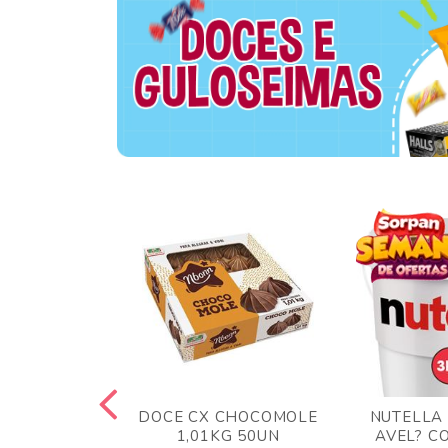
TA AO LEITE
DOCE CX CHOCOMOLE
NUTELLA
 372GR
1,01KG 50UN
AVEL? C