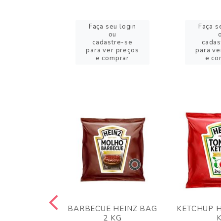
eu login
Faça seu login
Faça s
ou
ou
stre-se
cadastre-se
cadas
er preços
para ver preços
para ve
omprar
e comprar
e co
 PANKO 1KG
BARBECUE HEINZ BAG
KETCHUP H
ARUI
2 KG