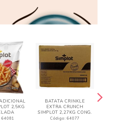
ADICIONAL
BATATA CRINKLE
BATATA 
LOT 2,5KG
EXTRA CRUNCH
SIMPLO
ELADA
SIMPLOT 2,27KG CONG.
CONGE
: 64081
Código: 64077
Código: