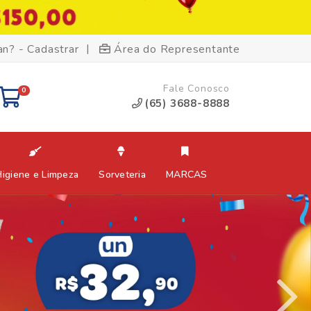
|
an? - Cadastrar
Área do Representante
Fale Conosco
0
(65) 3688-8888
Higiene e Limpeza
Sorveteria
MARCAS