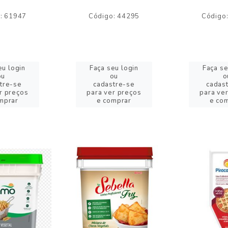
: 61947
Código: 44295
Código
eu login
Faça seu login
Faça se
ou
ou
o
tre-se
cadastre-se
cadas
r preços
para ver preços
para ve
mprar
e comprar
e co