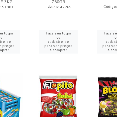
E 3KG
750GR
Código
: 51801
Código: 42265
eu login
Faça seu login
Faça se
ou
ou
o
tre-se
cadastre-se
cadas
r preços
para ver preços
para ve
mprar
e comprar
e co