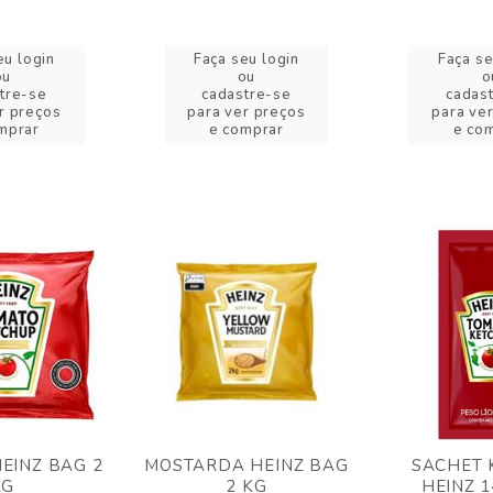
eu login
Faça seu login
Faça se
ou
ou
o
tre-se
cadastre-se
cadas
r preços
para ver preços
para ve
mprar
e comprar
e co
EINZ BAG 2
MOSTARDA HEINZ BAG
SACHET 
KG
2 KG
HEINZ 