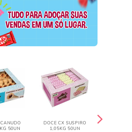
 CANUDO
DOCE CX SUSPIRO
DOCE CX 
6KG 50UN
1,05KG 50UN
VERM 1,8