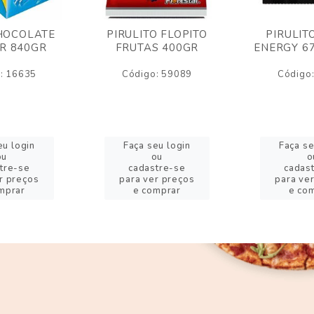
HOCOLATE
PIRULITO FLOPITO
PIRULIT
R 840GR
FRUTAS 400GR
ENERGY 6
: 16635
Código: 59089
Código
eu login
Faça seu login
Faça se
ou
ou
o
tre-se
cadastre-se
cadas
r preços
para ver preços
para ve
mprar
e comprar
e co