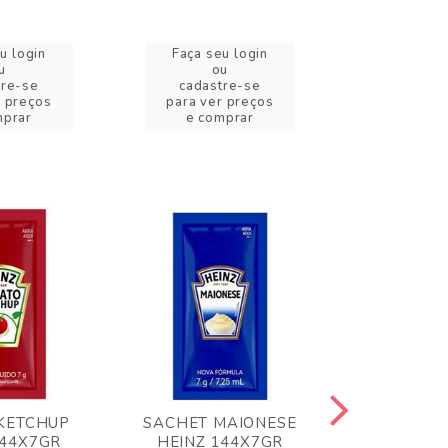
u login
Faça seu login
Faça se
u
ou
o
tre-se
cadastre-se
cadast
r preços
para ver preços
para ver
mprar
e comprar
e com
KETCHUP
SACHET MAIONESE
MILHO VER
144X7GR
HEINZ 144X7GR
1,70