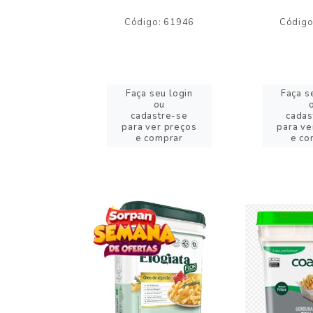
o: 59244
Código: 61946
Código
eu login
Faça seu login
Faça s
ou
ou
stre-se
cadastre-se
cadas
er preços
para ver preços
para ve
omprar
e comprar
e co