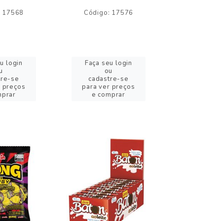
: 17568
Código: 17576
Código:
u login
Faça seu login
Faça se
u
ou
o
tre-se
cadastre-se
cadast
r preços
para ver preços
para ver
mprar
e comprar
e com