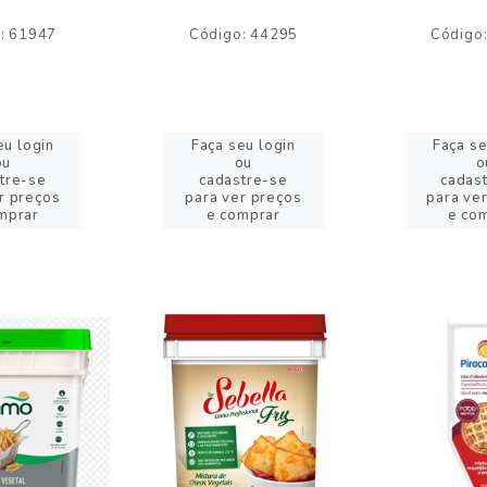
: 61947
Código: 44295
Código
eu login
Faça seu login
Faça se
ou
ou
o
tre-se
cadastre-se
cadas
r preços
para ver preços
para ve
mprar
e comprar
e co