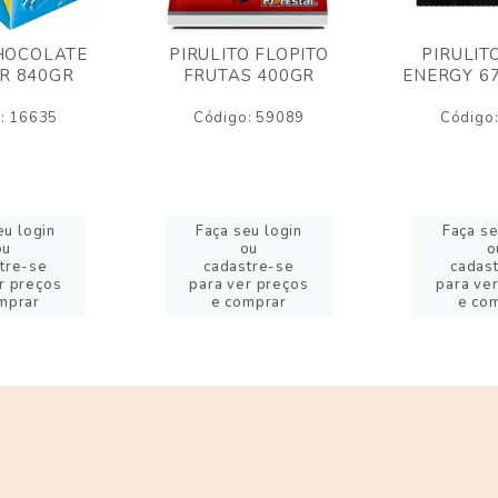
HOCOLATE
PIRULITO FLOPITO
PIRULIT
R 840GR
FRUTAS 400GR
ENERGY 6
: 16635
Código: 59089
Código
eu login
Faça seu login
Faça se
ou
ou
o
tre-se
cadastre-se
cadas
r preços
para ver preços
para ve
mprar
e comprar
e co