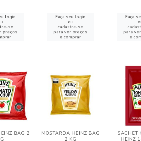
eu login
Faça seu login
Faça se
ou
ou
o
tre-se
cadastre-se
cadas
r preços
para ver preços
para ve
mprar
e comprar
e co
EINZ BAG 2
MOSTARDA HEINZ BAG
SACHET 
KG
2 KG
HEINZ 