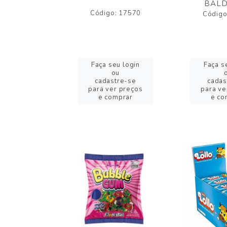
BALD
o: 43005
Código: 17570
Código
eu login
Faça seu login
Faça s
ou
ou
stre-se
cadastre-se
cadas
er preços
para ver preços
para ve
omprar
e comprar
e co