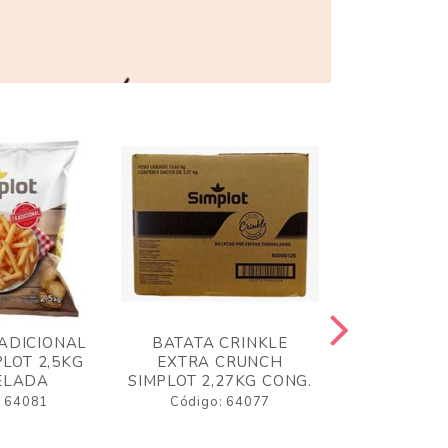
ADICIONAL
BATATA CRINKLE
BATATA 
LOT 2,5KG
EXTRA CRUNCH
SIMPLO
ELADA
SIMPLOT 2,27KG CONG.
CONGE
: 64081
Código: 64077
Código: