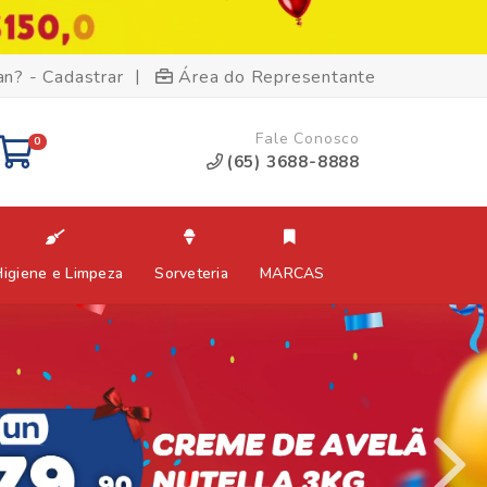
|
an? - Cadastrar
Área do Representante
Fale Conosco
0
(65) 3688-8888
Higiene e Limpeza
Sorveteria
MARCAS