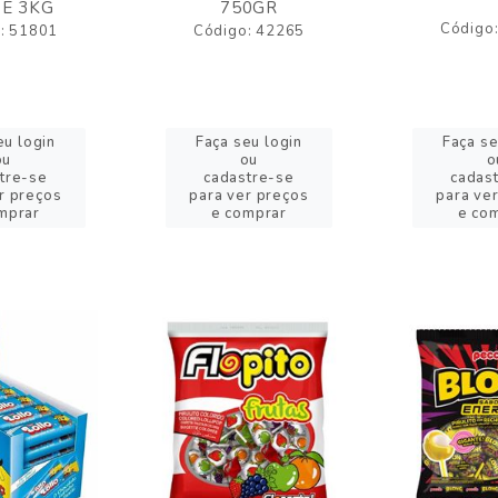
E 3KG
750GR
Código
: 51801
Código: 42265
eu login
Faça seu login
Faça se
ou
ou
o
tre-se
cadastre-se
cadas
r preços
para ver preços
para ve
mprar
e comprar
e co