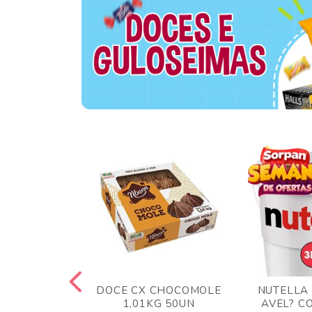
TA AO LEITE
DOCE CX CHOCOMOLE
NUTELLA
 372GR
1,01KG 50UN
AVEL? C