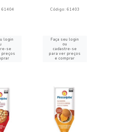
: 61404
Código: 61403
Código:
u login
Faça seu login
Faça se
u
ou
o
tre-se
cadastre-se
cadast
r preços
para ver preços
para ver
mprar
e comprar
e com