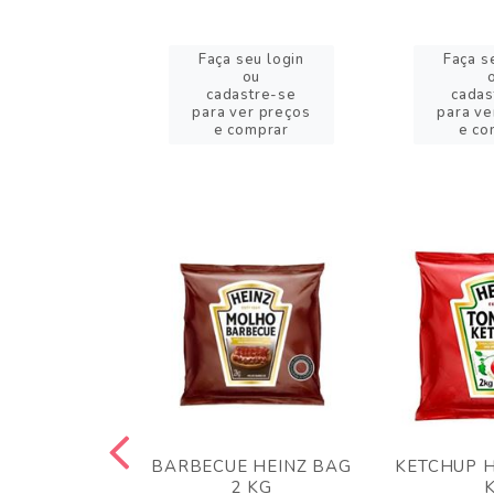
eu login
Faça seu login
Faça s
ou
ou
stre-se
cadastre-se
cadas
er preços
para ver preços
para ve
omprar
e comprar
e co
 PANKO 1KG
BARBECUE HEINZ BAG
KETCHUP H
ARUI
2 KG