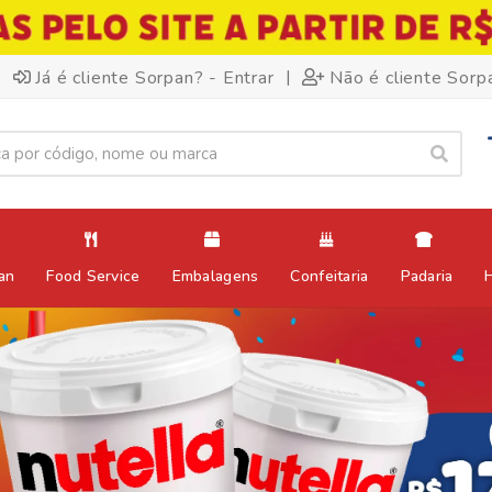
|
Já é cliente Sorpan? - Entrar
Não é cliente Sorp
an
Food Service
Embalagens
Confeitaria
Padaria