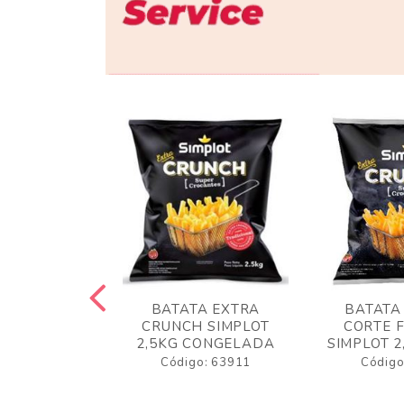
 RUSTICA
BATATA EXTRA
BATATA
LOT 2KG
CRUNCH SIMPLOT
CORTE 
GELADA
2,5KG CONGELADA
SIMPLOT 2
o: 63919
Código: 63911
Código