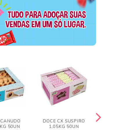
 CANUDO
DOCE CX SUSPIRO
DOCE CX 
6KG 50UN
1,05KG 50UN
VERM 1,8