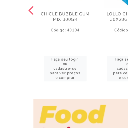
M ARCOR
CHICLE BUBBLE GUM
LOLLO C
BRIGADEIRO
MIX 300GR
30X28G
50GR
Código: 40194
Código
o: 18626
eu login
Faça seu login
Faça s
ou
ou
stre-se
cadastre-se
cadas
er preços
para ver preços
para ve
omprar
e comprar
e co