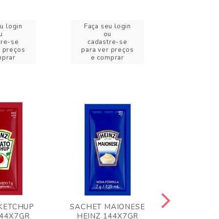
u login
Faça seu login
Faça se
u
ou
o
tre-se
cadastre-se
cadast
r preços
para ver preços
para ver
mprar
e comprar
e com
KETCHUP
SACHET MAIONESE
MILHO VER
144X7GR
HEINZ 144X7GR
1,70