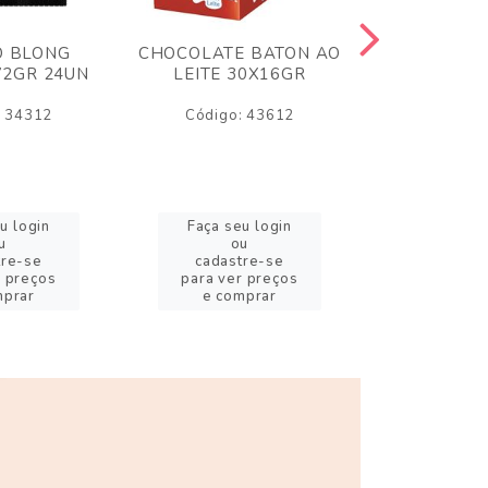
O BLONG
CHOCOLATE BATON AO
CHICLE P
72GR 24UN
LEITE 30X16GR
BABA DE
180
: 34312
Código: 43612
Código:
u login
Faça seu login
Faça se
u
ou
o
tre-se
cadastre-se
cadast
r preços
para ver preços
para ver
mprar
e comprar
e com