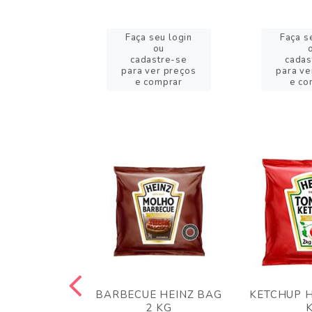
eu login
Faça seu login
Faça s
ou
ou
stre-se
cadastre-se
cadas
er preços
para ver preços
para ve
omprar
e comprar
e co
 PANKO 1KG
BARBECUE HEINZ BAG
KETCHUP H
ARUI
2 KG