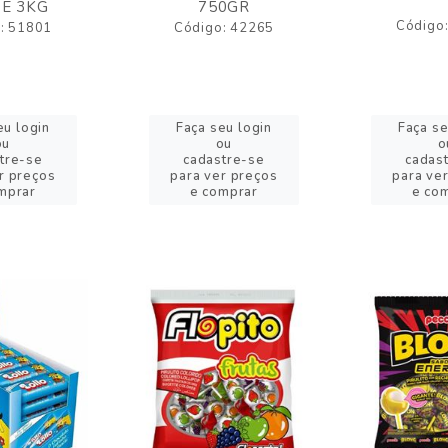
E 3KG
750GR
Código
: 51801
Código: 42265
eu login
Faça seu login
Faça se
ou
ou
o
tre-se
cadastre-se
cadas
r preços
para ver preços
para ve
mprar
e comprar
e co