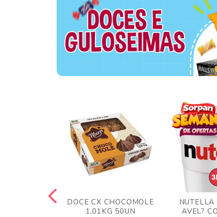
TA AO LEITE
DOCE CX CHOCOMOLE
NUTELLA
 372GR
1,01KG 50UN
AVEL? C