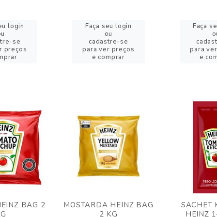
eu login
Faça seu login
Faça se
ou
ou
o
tre-se
cadastre-se
cadas
r preços
para ver preços
para ve
mprar
e comprar
e co
EINZ BAG 2
MOSTARDA HEINZ BAG
SACHET 
KG
2 KG
HEINZ 