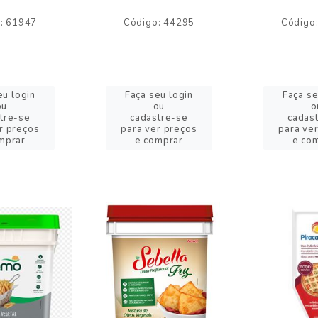
: 61947
Código: 44295
Código
eu login
Faça seu login
Faça se
ou
ou
o
tre-se
cadastre-se
cadas
r preços
para ver preços
para ve
mprar
e comprar
e co