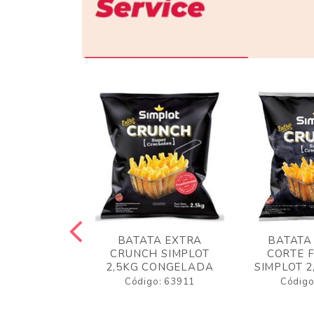
 RUSTICA
BATATA EXTRA
BATATA
LOT 2KG
CRUNCH SIMPLOT
CORTE 
GELADA
2,5KG CONGELADA
SIMPLOT 2
o: 63919
Código: 63911
Código