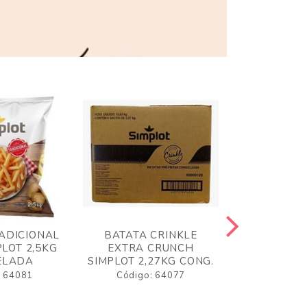
ADICIONAL
BATATA CRINKLE
BATATA 
LOT 2,5KG
EXTRA CRUNCH
SIMPLO
ELADA
SIMPLOT 2,27KG CONG.
CONGE
: 64081
Código: 64077
Código: