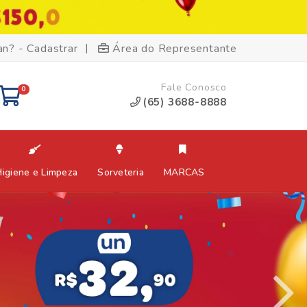
|
an? - Cadastrar
Área do Representante
Fale Conosco
0
(65) 3688-8888
Higiene e Limpeza
Sorveteria
MARCAS