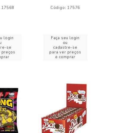
: 17568
Código: 17576
Código:
u login
Faça seu login
Faça se
u
ou
o
tre-se
cadastre-se
cadast
r preços
para ver preços
para ver
mprar
e comprar
e com