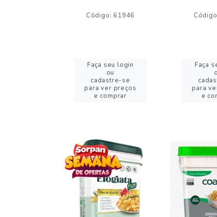
o: 59244
Código: 61946
Código
eu login
Faça seu login
Faça s
ou
ou
stre-se
cadastre-se
cadas
er preços
para ver preços
para ve
omprar
e comprar
e co