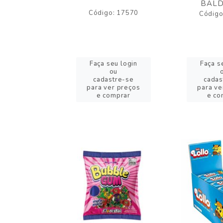
BALD
o: 43005
Código: 17570
Código
eu login
Faça seu login
Faça s
ou
ou
stre-se
cadastre-se
cadas
er preços
para ver preços
para ve
omprar
e comprar
e co