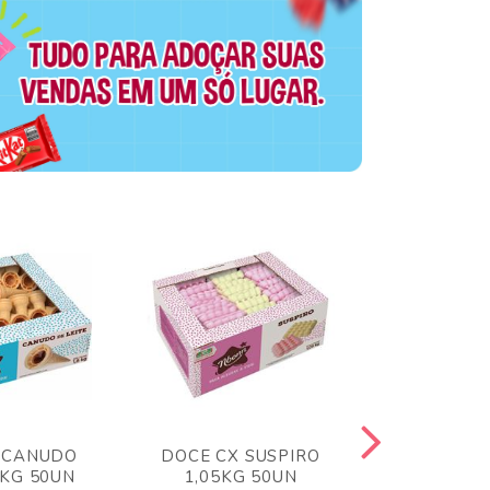
 CANUDO
DOCE CX SUSPIRO
DOCE CX 
6KG 50UN
1,05KG 50UN
VERM 1,8