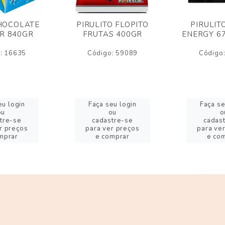
HOCOLATE
PIRULITO FLOPITO
PIRULIT
R 840GR
FRUTAS 400GR
ENERGY 6
: 16635
Código: 59089
Código
eu login
Faça seu login
Faça se
ou
ou
o
tre-se
cadastre-se
cadas
r preços
para ver preços
para ve
mprar
e comprar
e co