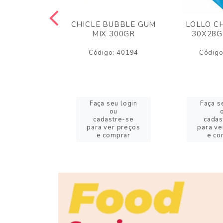
M ARCOR
CHICLE BUBBLE GUM
LOLLO C
BRIGADEIRO
MIX 300GR
30X28G
50GR
Código: 40194
Código
o: 18626
eu login
Faça seu login
Faça s
ou
ou
stre-se
cadastre-se
cadas
er preços
para ver preços
para ve
omprar
e comprar
e co