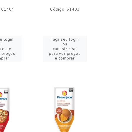
: 61404
Código: 61403
Código:
u login
Faça seu login
Faça se
u
ou
o
tre-se
cadastre-se
cadast
r preços
para ver preços
para ver
mprar
e comprar
e com