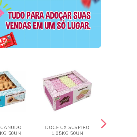
 CANUDO
DOCE CX SUSPIRO
DOCE CX 
6KG 50UN
1,05KG 50UN
VERM 1,8