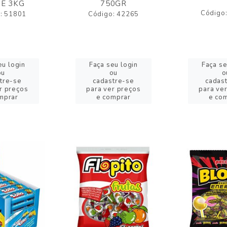
E 3KG
750GR
Código
: 51801
Código: 42265
eu login
Faça seu login
Faça se
ou
ou
o
tre-se
cadastre-se
cadas
r preços
para ver preços
para ve
mprar
e comprar
e co