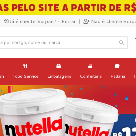
|
Já é cliente Sorpan? - Entrar
Não é cliente Sorp
an
Food Service
Embalagens
Confeitaria
Padaria