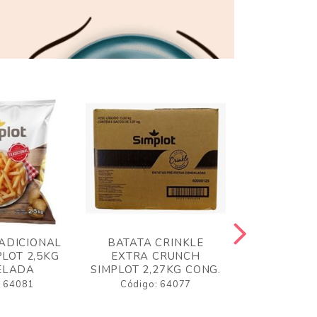
ADICIONAL
BATATA CRINKLE
BATATA 
LOT 2,5KG
EXTRA CRUNCH
SIMPLO
ELADA
SIMPLOT 2,27KG CONG.
CONGE
: 64081
Código: 64077
Código: