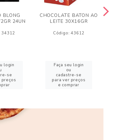
O BLONG
CHOCOLATE BATON AO
CHICLE P
72GR 24UN
LEITE 30X16GR
BABA DE
180
: 34312
Código: 43612
Código:
u login
Faça seu login
Faça se
u
ou
o
tre-se
cadastre-se
cadast
r preços
para ver preços
para ver
mprar
e comprar
e com