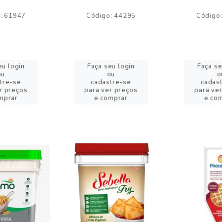
: 61947
Código: 44295
Código
eu login
Faça seu login
Faça se
ou
ou
o
tre-se
cadastre-se
cadas
r preços
para ver preços
para ve
mprar
e comprar
e co