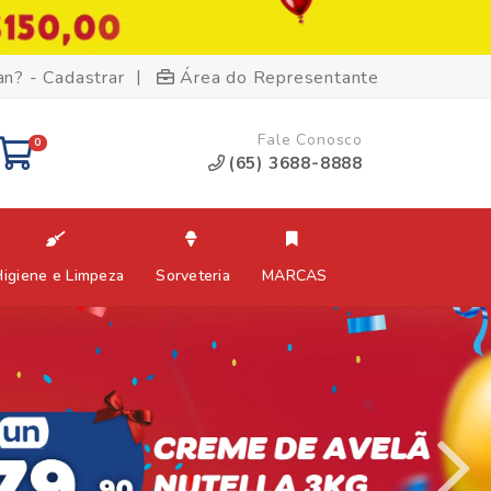
|
an? - Cadastrar
Área do Representante
Fale Conosco
0
(65) 3688-8888
Higiene e Limpeza
Sorveteria
MARCAS