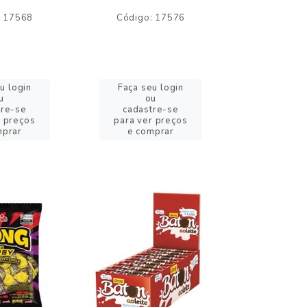
: 17568
Código: 17576
Código:
u login
Faça seu login
Faça se
u
ou
o
tre-se
cadastre-se
cadast
r preços
para ver preços
para ver
mprar
e comprar
e com