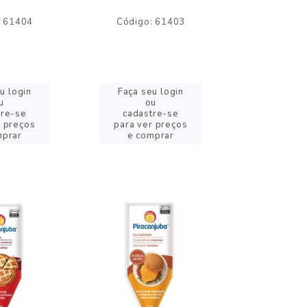
: 61404
Código: 61403
Código:
u login
Faça seu login
Faça se
u
ou
o
tre-se
cadastre-se
cadast
r preços
para ver preços
para ver
mprar
e comprar
e com