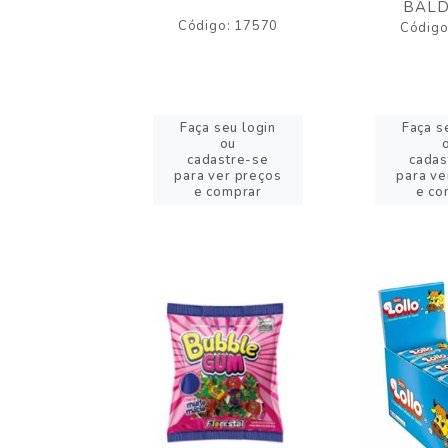
BALD
o: 43005
Código: 17570
Código
eu login
Faça seu login
Faça s
ou
ou
stre-se
cadastre-se
cadas
er preços
para ver preços
para ve
omprar
e comprar
e co