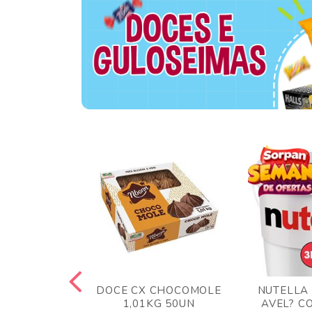
TA AO LEITE
DOCE CX CHOCOMOLE
NUTELLA
 372GR
1,01KG 50UN
AVEL? C