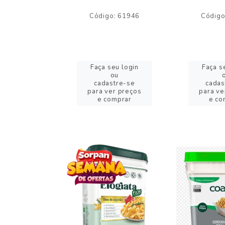
o: 59244
Código: 61946
Código
eu login
Faça seu login
Faça s
ou
ou
stre-se
cadastre-se
cadas
er preços
para ver preços
para ve
omprar
e comprar
e co