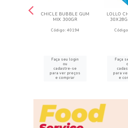
M ARCOR
CHICLE BUBBLE GUM
LOLLO C
BRIGADEIRO
MIX 300GR
30X28G
50GR
Código: 40194
Código
o: 18626
eu login
Faça seu login
Faça s
ou
ou
stre-se
cadastre-se
cadas
er preços
para ver preços
para ve
omprar
e comprar
e co