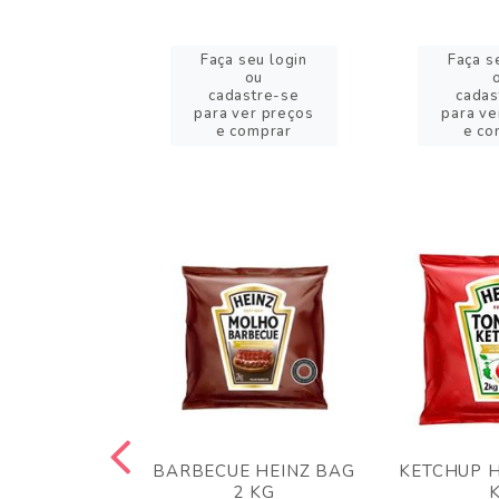
eu login
Faça seu login
Faça s
ou
ou
stre-se
cadastre-se
cadas
er preços
para ver preços
para ve
omprar
e comprar
e co
 PANKO 1KG
BARBECUE HEINZ BAG
KETCHUP H
ARUI
2 KG