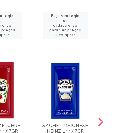
u login
Faça seu login
Faça se
u
ou
o
tre-se
cadastre-se
cadast
r preços
para ver preços
para ver
mprar
e comprar
e com
KETCHUP
SACHET MAIONESE
MILHO VER
144X7GR
HEINZ 144X7GR
1,70