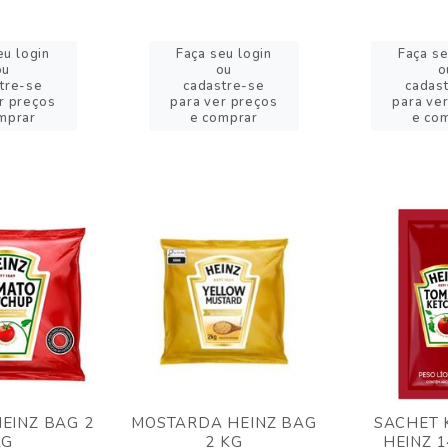
eu login
Faça seu login
Faça se
ou
ou
o
tre-se
cadastre-se
cadas
r preços
para ver preços
para ve
mprar
e comprar
e co
EINZ BAG 2
MOSTARDA HEINZ BAG
SACHET 
KG
2 KG
HEINZ 