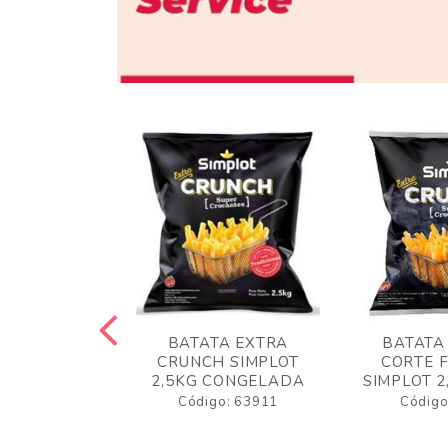
 RUSTICA
BATATA EXTRA
BATATA
LOT 2KG
CRUNCH SIMPLOT
CORTE 
GELADA
2,5KG CONGELADA
SIMPLOT 2
o: 63919
Código: 63911
Código