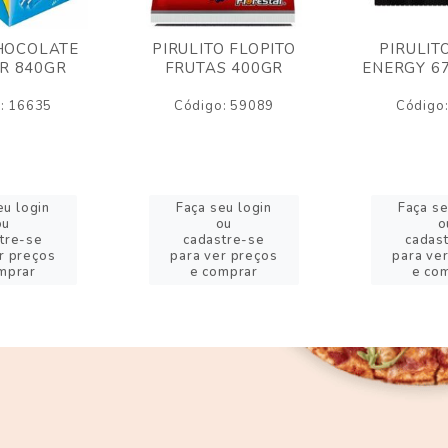
HOCOLATE
PIRULITO FLOPITO
PIRULIT
R 840GR
FRUTAS 400GR
ENERGY 6
: 16635
Código: 59089
Código
eu login
Faça seu login
Faça se
ou
ou
o
tre-se
cadastre-se
cadas
r preços
para ver preços
para ve
mprar
e comprar
e co