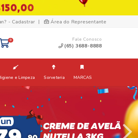
|
an? - Cadastrar
Área do Representante
Fale Conosco
0
(65) 3688-8888
Higiene e Limpeza
Sorveteria
MARCAS