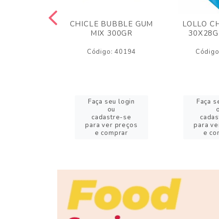
M ARCOR
CHICLE BUBBLE GUM
LOLLO C
BRIGADEIRO
MIX 300GR
30X28G
50GR
Código: 40194
Código
o: 18626
eu login
Faça seu login
Faça s
ou
ou
stre-se
cadastre-se
cadas
er preços
para ver preços
para ve
omprar
e comprar
e co