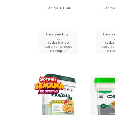
o: 59244
Código: 61946
Código
eu login
Faça seu login
Faça s
ou
ou
stre-se
cadastre-se
cadas
er preços
para ver preços
para ve
omprar
e comprar
e co