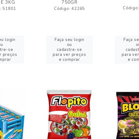
E 3KG
750GR
Código
: 51801
Código: 42265
eu login
Faça seu login
Faça se
ou
ou
o
tre-se
cadastre-se
cadas
r preços
para ver preços
para ve
mprar
e comprar
e co