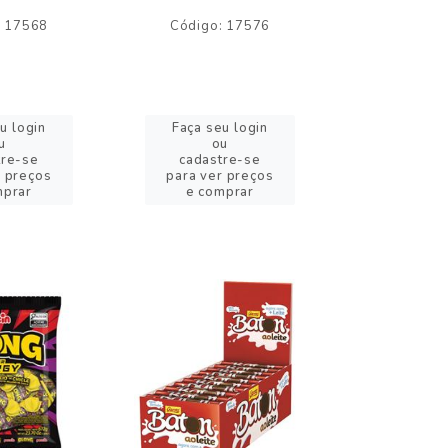
: 17568
Código: 17576
Código:
u login
Faça seu login
Faça se
u
ou
o
tre-se
cadastre-se
cadast
r preços
para ver preços
para ver
mprar
e comprar
e com