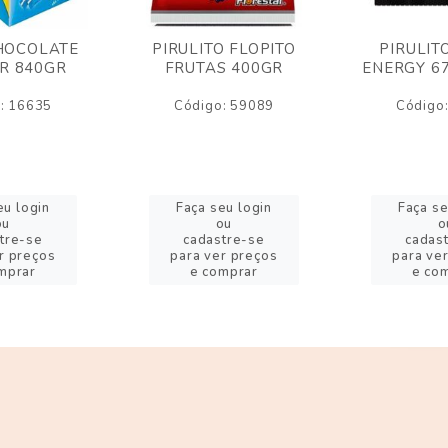
HOCOLATE
PIRULITO FLOPITO
PIRULIT
R 840GR
FRUTAS 400GR
ENERGY 6
: 16635
Código: 59089
Código
eu login
Faça seu login
Faça se
ou
ou
o
tre-se
cadastre-se
cadas
r preços
para ver preços
para ve
mprar
e comprar
e co