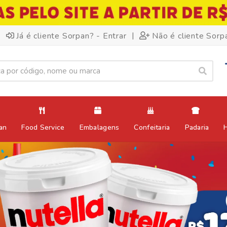
|
Já é cliente Sorpan? - Entrar
Não é cliente Sorp
an
Food Service
Embalagens
Confeitaria
Padaria