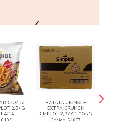
ADICIONAL
BATATA CRINKLE
BATATA 
LOT 2,5KG
EXTRA CRUNCH
SIMPLO
ELADA
SIMPLOT 2,27KG CONG.
CONGE
: 64081
Código: 64077
Código: