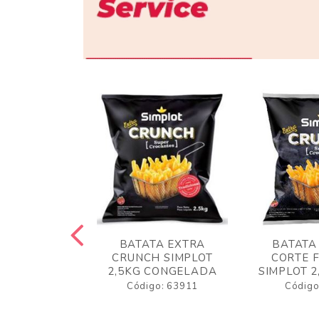
 RUSTICA
BATATA EXTRA
BATATA
LOT 2KG
CRUNCH SIMPLOT
CORTE 
GELADA
2,5KG CONGELADA
SIMPLOT 2
o: 63919
Código: 63911
Código