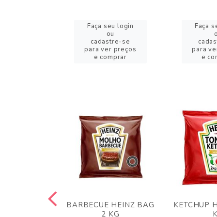
eu login
Faça seu login
Faça s
ou
ou
stre-se
cadastre-se
cadas
er preços
para ver preços
para ve
omprar
e comprar
e co
 PANKO 1KG
BARBECUE HEINZ BAG
KETCHUP H
ARUI
2 KG