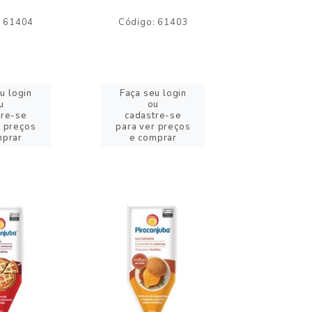
: 61404
Código: 61403
Código:
u login
Faça seu login
Faça se
u
ou
o
tre-se
cadastre-se
cadast
r preços
para ver preços
para ver
mprar
e comprar
e com