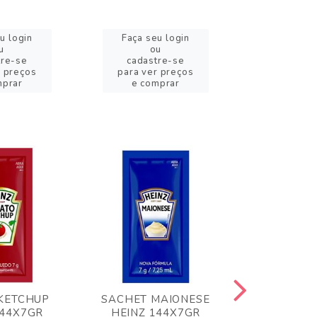
u login
Faça seu login
Faça se
u
ou
o
tre-se
cadastre-se
cadast
r preços
para ver preços
para ver
mprar
e comprar
e com
KETCHUP
SACHET MAIONESE
MILHO VER
144X7GR
HEINZ 144X7GR
1,70