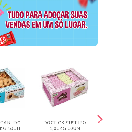
 CANUDO
DOCE CX SUSPIRO
DOCE CX 
6KG 50UN
1,05KG 50UN
VERM 1,8