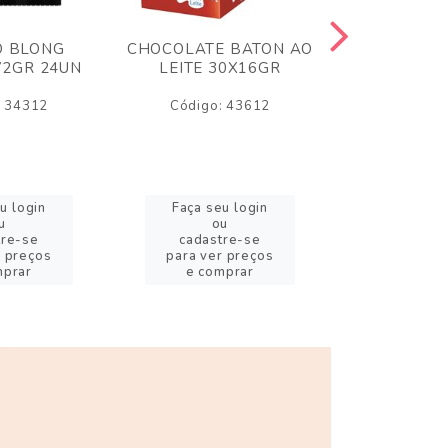
O BLONG
CHOCOLATE BATON AO
CHICLE P
72GR 24UN
LEITE 30X16GR
BABA DE
180
: 34312
Código: 43612
Código:
u login
Faça seu login
Faça se
u
ou
o
tre-se
cadastre-se
cadast
r preços
para ver preços
para ver
mprar
e comprar
e com