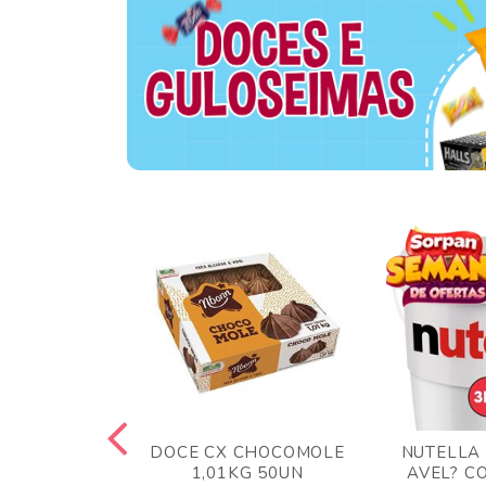
TA AO LEITE
DOCE CX CHOCOMOLE
NUTELLA
 372GR
1,01KG 50UN
AVEL? C