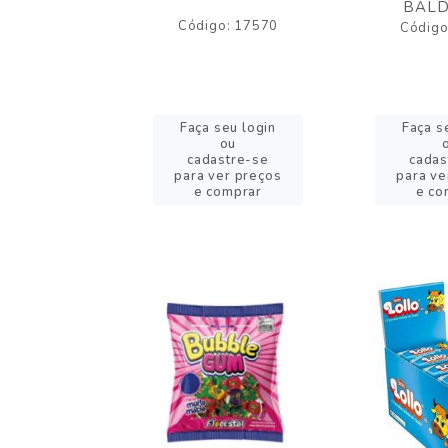
BALD
o: 43005
Código: 17570
Código
eu login
Faça seu login
Faça s
ou
ou
stre-se
cadastre-se
cadas
er preços
para ver preços
para ve
omprar
e comprar
e co