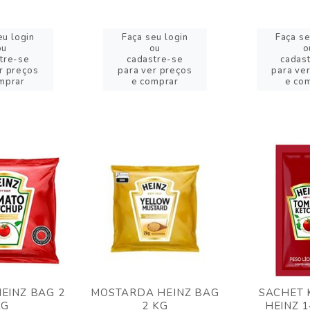
eu login
Faça seu login
Faça se
ou
ou
o
tre-se
cadastre-se
cadas
r preços
para ver preços
para ve
mprar
e comprar
e co
EINZ BAG 2
MOSTARDA HEINZ BAG
SACHET 
KG
2 KG
HEINZ 