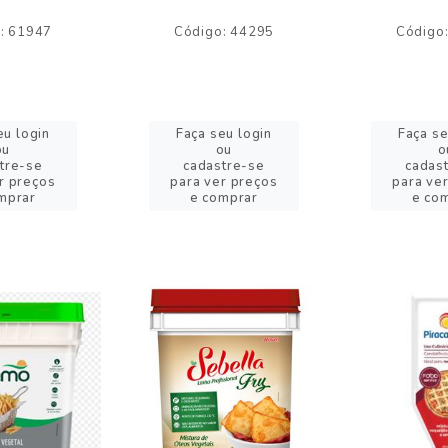
: 61947
Código: 44295
Código
eu login
Faça seu login
Faça se
ou
ou
o
tre-se
cadastre-se
cadas
r preços
para ver preços
para ve
mprar
e comprar
e co