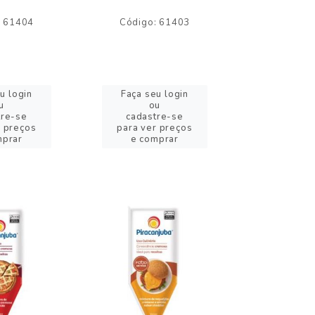
: 61404
Código: 61403
Código:
u login
Faça seu login
Faça se
u
ou
o
tre-se
cadastre-se
cadast
r preços
para ver preços
para ver
mprar
e comprar
e com