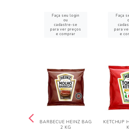
eu login
Faça seu login
Faça s
ou
ou
stre-se
cadastre-se
cadas
er preços
para ver preços
para ve
omprar
e comprar
e co
 PANKO 1KG
BARBECUE HEINZ BAG
KETCHUP H
ARUI
2 KG