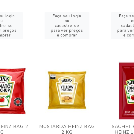
eu login
Faça seu login
Faça se
ou
ou
o
tre-se
cadastre-se
cadas
r preços
para ver preços
para ve
mprar
e comprar
e co
EINZ BAG 2
MOSTARDA HEINZ BAG
SACHET 
KG
2 KG
HEINZ 