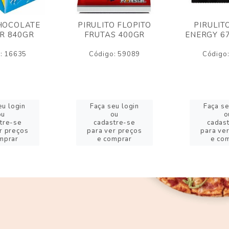
HOCOLATE
PIRULITO FLOPITO
PIRULIT
R 840GR
FRUTAS 400GR
ENERGY 6
: 16635
Código: 59089
Código
eu login
Faça seu login
Faça se
ou
ou
o
tre-se
cadastre-se
cadas
r preços
para ver preços
para ve
mprar
e comprar
e co