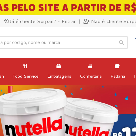
|
Já é cliente Sorpan? - Entrar
Não é cliente Sorp
an
Food Service
Embalagens
Confeitaria
Padaria