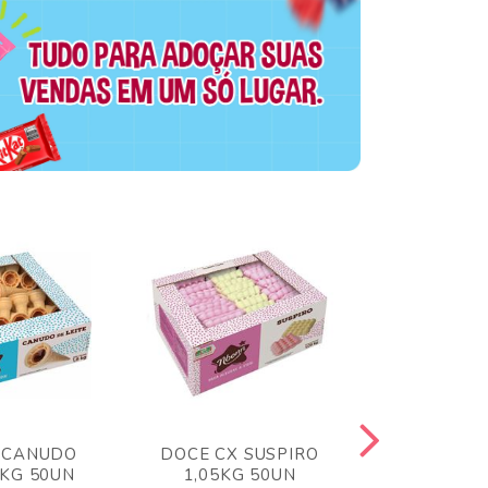
 CANUDO
DOCE CX SUSPIRO
DOCE CX 
6KG 50UN
1,05KG 50UN
VERM 1,8