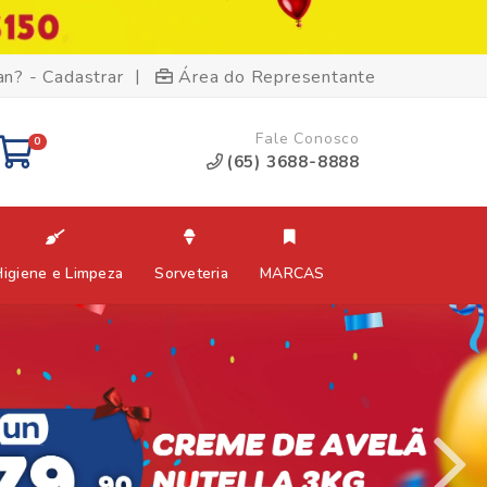
|
an? - Cadastrar
Área do Representante
Fale Conosco
0
(65) 3688-8888
Higiene e Limpeza
Sorveteria
MARCAS