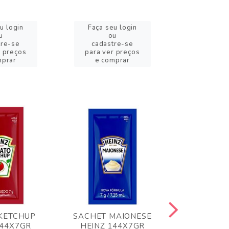
u login
Faça seu login
Faça se
u
ou
o
tre-se
cadastre-se
cadast
r preços
para ver preços
para ver
mprar
e comprar
e com
KETCHUP
SACHET MAIONESE
MILHO VER
144X7GR
HEINZ 144X7GR
1,70