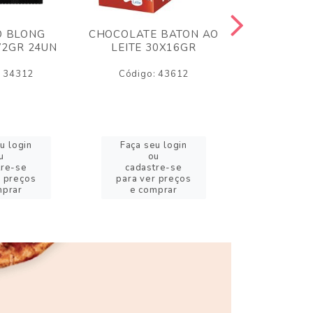
O BLONG
CHOCOLATE BATON AO
CHICLE P
72GR 24UN
LEITE 30X16GR
BABA DE
180
: 34312
Código: 43612
Código:
u login
Faça seu login
Faça se
u
ou
o
tre-se
cadastre-se
cadast
r preços
para ver preços
para ver
mprar
e comprar
e com