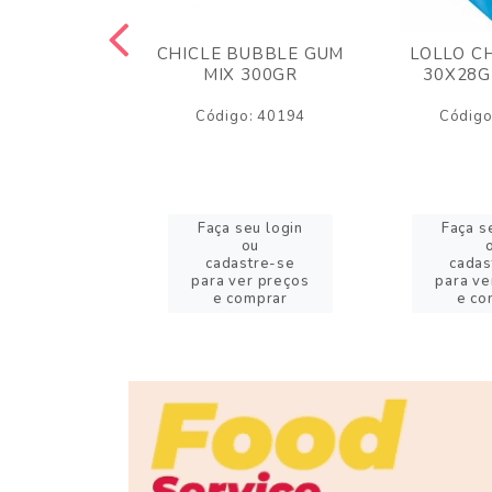
M ARCOR
CHICLE BUBBLE GUM
LOLLO C
BRIGADEIRO
MIX 300GR
30X28G
50GR
Código: 40194
Código
o: 18626
eu login
Faça seu login
Faça s
ou
ou
stre-se
cadastre-se
cadas
er preços
para ver preços
para ve
omprar
e comprar
e co