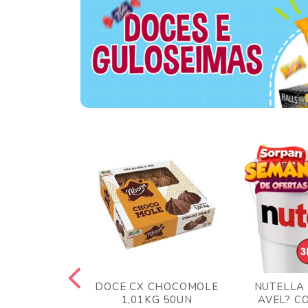
TA AO LEITE
DOCE CX CHOCOMOLE
NUTELLA
 372GR
1,01KG 50UN
AVEL? C