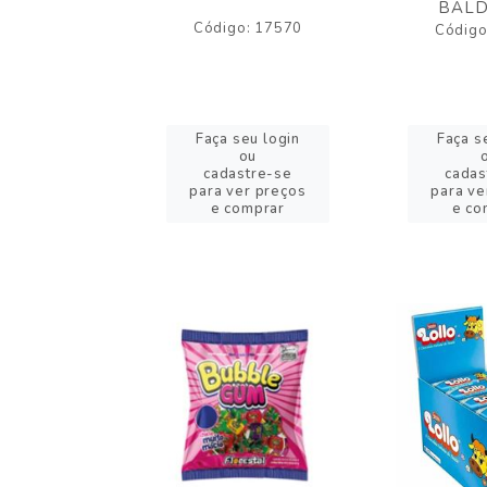
BALD
o: 43005
Código: 17570
Código
eu login
Faça seu login
Faça s
ou
ou
stre-se
cadastre-se
cadas
er preços
para ver preços
para ve
omprar
e comprar
e co