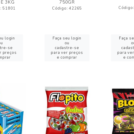
E 3KG
750GR
Código
: 51801
Código: 42265
eu login
Faça seu login
Faça se
ou
ou
o
tre-se
cadastre-se
cadas
r preços
para ver preços
para ve
mprar
e comprar
e co