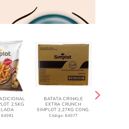
ADICIONAL
BATATA CRINKLE
BATATA 
LOT 2,5KG
EXTRA CRUNCH
SIMPLO
ELADA
SIMPLOT 2,27KG CONG.
CONGE
: 64081
Código: 64077
Código: