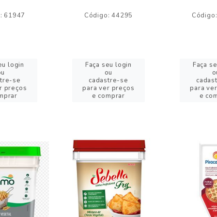
: 61947
Código: 44295
Código
eu login
Faça seu login
Faça se
ou
ou
o
tre-se
cadastre-se
cadas
r preços
para ver preços
para ve
mprar
e comprar
e co