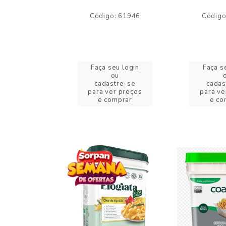
o: 59244
Código: 61946
Código
eu login
Faça seu login
Faça s
ou
ou
stre-se
cadastre-se
cadas
er preços
para ver preços
para ve
omprar
e comprar
e co