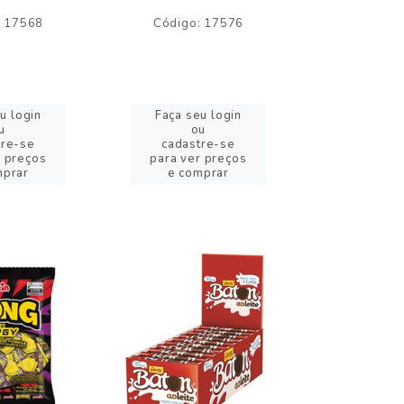
: 17568
Código: 17576
Código:
u login
Faça seu login
Faça se
u
ou
o
tre-se
cadastre-se
cadast
r preços
para ver preços
para ver
mprar
e comprar
e com