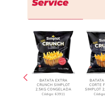
 RUSTICA
BATATA EXTRA
BATATA
LOT 2KG
CRUNCH SIMPLOT
CORTE 
GELADA
2,5KG CONGELADA
SIMPLOT 2
o: 63919
Código: 63911
Código