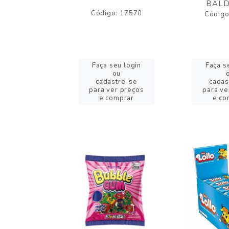
BALD
o: 17530
Código: 17570
Código
eu login
Faça seu login
Faça s
ou
ou
stre-se
cadastre-se
cadas
er preços
para ver preços
para ve
omprar
e comprar
e co