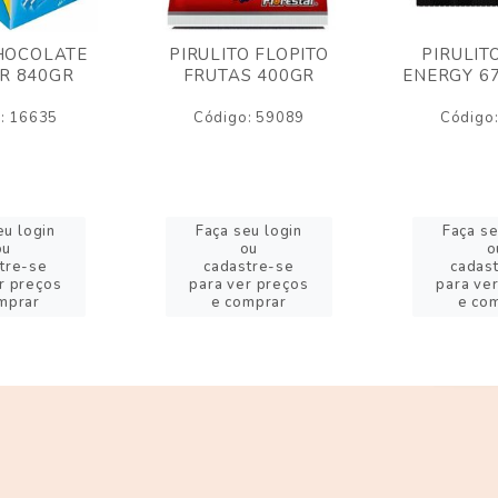
HOCOLATE
PIRULITO FLOPITO
PIRULIT
R 840GR
FRUTAS 400GR
ENERGY 6
: 16635
Código: 59089
Código
eu login
Faça seu login
Faça se
ou
ou
o
tre-se
cadastre-se
cadas
r preços
para ver preços
para ve
mprar
e comprar
e co