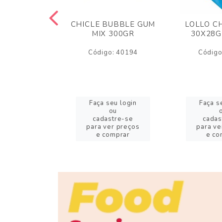
M ARCOR
CHICLE BUBBLE GUM
LOLLO C
BRIGADEIRO
MIX 300GR
30X28G
50GR
Código: 40194
Código
o: 18626
eu login
Faça seu login
Faça s
ou
ou
stre-se
cadastre-se
cadas
er preços
para ver preços
para ve
omprar
e comprar
e co