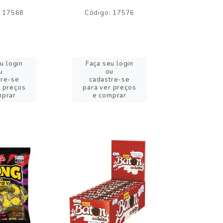
: 17568
Código: 17576
Código:
u login
Faça seu login
Faça se
u
ou
o
tre-se
cadastre-se
cadast
r preços
para ver preços
para ver
mprar
e comprar
e com