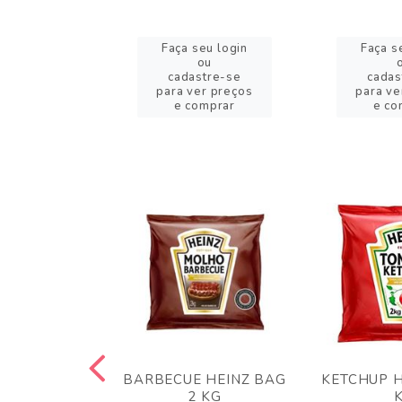
eu login
Faça seu login
Faça s
ou
ou
stre-se
cadastre-se
cadas
er preços
para ver preços
para ve
omprar
e comprar
e co
 PANKO 1KG
BARBECUE HEINZ BAG
KETCHUP H
ARUI
2 KG