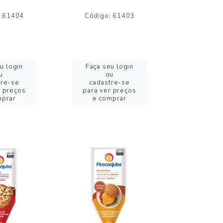
: 61404
Código: 61403
Código:
u login
Faça seu login
Faça se
u
ou
o
tre-se
cadastre-se
cadast
r preços
para ver preços
para ver
mprar
e comprar
e com