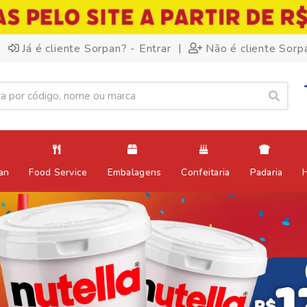
|
Já é cliente Sorpan? - Entrar
Não é cliente Sorp
an
Food Service
Embalagens
Confeitaria
Padaria