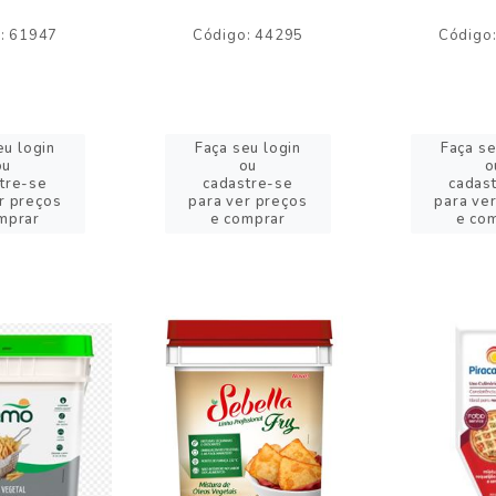
: 61947
Código: 44295
Código
eu login
Faça seu login
Faça se
ou
ou
o
tre-se
cadastre-se
cadas
r preços
para ver preços
para ve
mprar
e comprar
e co