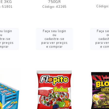
E 3KG
750GR
Código
: 51801
Código: 42265
eu login
Faça seu login
Faça se
ou
ou
o
tre-se
cadastre-se
cadas
r preços
para ver preços
para ve
mprar
e comprar
e co