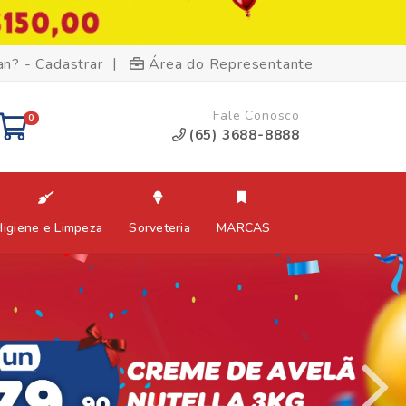
|
an? - Cadastrar
Área do Representante
Fale Conosco
0
(65) 3688-8888
Higiene e Limpeza
Sorveteria
MARCAS