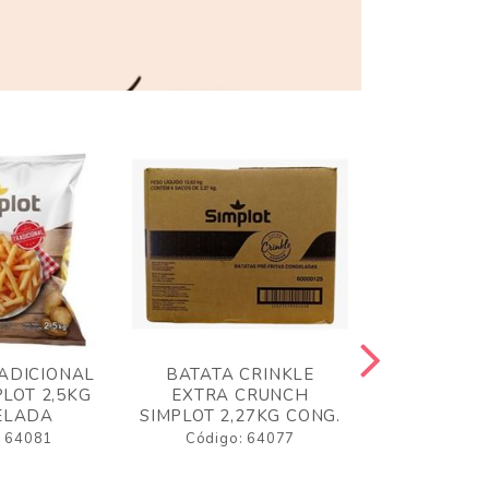
ADICIONAL
BATATA CRINKLE
BATATA 
LOT 2,5KG
EXTRA CRUNCH
SIMPLO
ELADA
SIMPLOT 2,27KG CONG.
CONGE
: 64081
Código: 64077
Código: