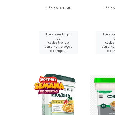
o: 59244
Código: 61946
Código
eu login
Faça seu login
Faça s
ou
ou
stre-se
cadastre-se
cadas
er preços
para ver preços
para ve
omprar
e comprar
e co