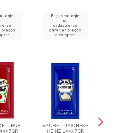
u login
Faça seu login
Faça se
u
ou
o
tre-se
cadastre-se
cadast
r preços
para ver preços
para ver
mprar
e comprar
e com
KETCHUP
SACHET MAIONESE
MILHO VER
144X7GR
HEINZ 144X7GR
1,70