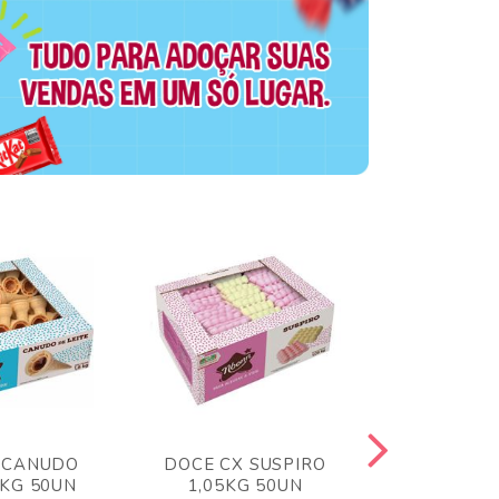
 CANUDO
DOCE CX SUSPIRO
DOCE CX 
6KG 50UN
1,05KG 50UN
VERM 1,8