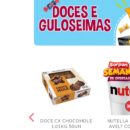
 BLONG UVA
DOCE CX CHOCOMOLE
NUTELLA
R 24UN
1,01KG 50UN
AVEL? C