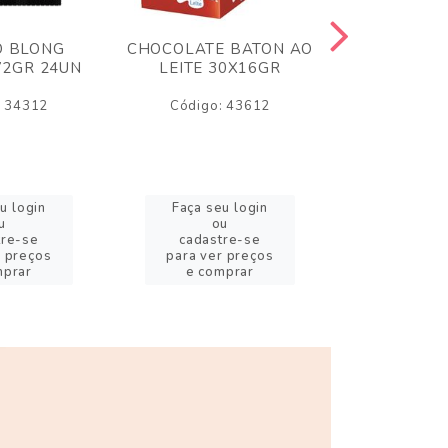
O BLONG
CHOCOLATE BATON AO
CHICLE P
72GR 24UN
LEITE 30X16GR
BABA DE
180
: 34312
Código: 43612
Código:
u login
Faça seu login
Faça se
u
ou
o
tre-se
cadastre-se
cadast
r preços
para ver preços
para ver
mprar
e comprar
e com