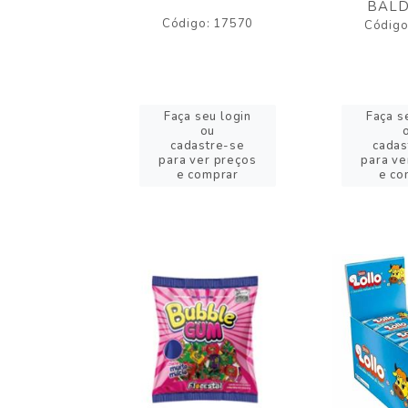
BALD
o: 17530
Código: 17570
Código
eu login
Faça seu login
Faça s
ou
ou
stre-se
cadastre-se
cadas
er preços
para ver preços
para ve
omprar
e comprar
e co