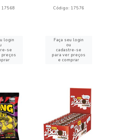
: 17568
Código: 17576
Código:
u login
Faça seu login
Faça se
u
ou
o
tre-se
cadastre-se
cadast
r preços
para ver preços
para ver
mprar
e comprar
e com