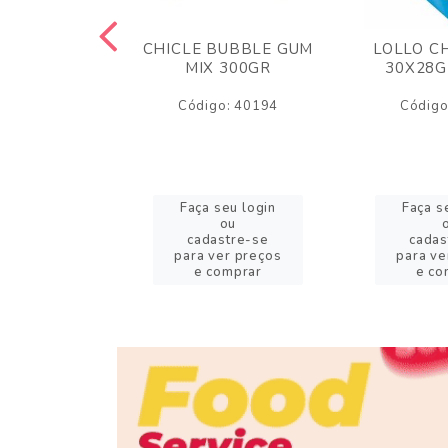
S FINI 80GR
CHICLE BUBBLE GUM
LOLLO C
 AZEDINHOS
MIX 300GR
30X28G
o: 11272
Código: 40194
Código
eu login
Faça seu login
Faça s
ou
ou
stre-se
cadastre-se
cadas
er preços
para ver preços
para ve
omprar
e comprar
e co