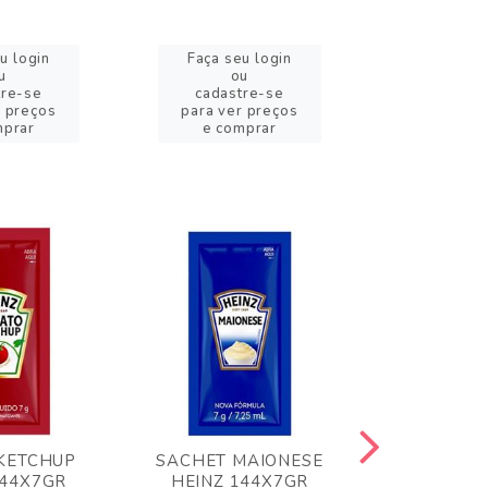
u login
Faça seu login
Faça se
u
ou
o
tre-se
cadastre-se
cadast
r preços
para ver preços
para ver
mprar
e comprar
e com
KETCHUP
SACHET MAIONESE
MILHO VER
144X7GR
HEINZ 144X7GR
1,70