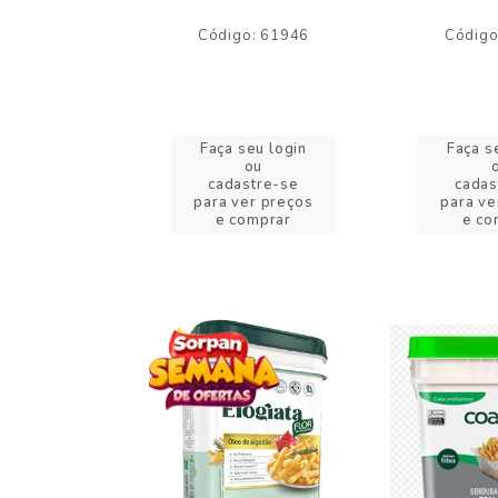
o: 59244
Código: 61946
Código
eu login
Faça seu login
Faça s
ou
ou
stre-se
cadastre-se
cadas
er preços
para ver preços
para ve
omprar
e comprar
e co