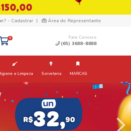
|
an? - Cadastrar
Área do Representante
Fale Conosco
0
(65) 3688-8888
Higiene e Limpeza
Sorveteria
MARCAS