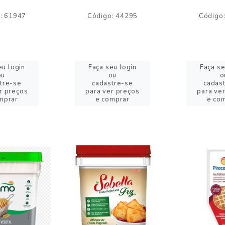
: 61947
Código: 44295
Código
eu login
Faça seu login
Faça se
ou
ou
o
tre-se
cadastre-se
cadas
r preços
para ver preços
para ve
mprar
e comprar
e co