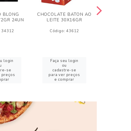
O BLONG
CHOCOLATE BATON AO
CHICLE P
72GR 24UN
LEITE 30X16GR
BABA DE
180
: 34312
Código: 43612
Código:
u login
Faça seu login
Faça se
u
ou
o
tre-se
cadastre-se
cadast
r preços
para ver preços
para ver
mprar
e comprar
e com