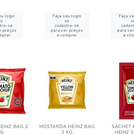
eu login
Faça seu login
Faça se
ou
ou
o
tre-se
cadastre-se
cadas
r preços
para ver preços
para ve
mprar
e comprar
e co
EINZ BAG 2
MOSTARDA HEINZ BAG
SACHET 
KG
2 KG
HEINZ 