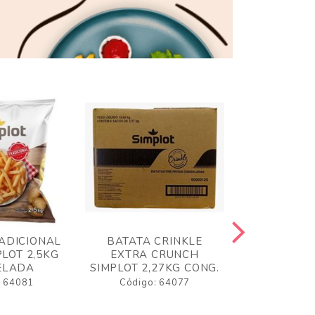
ADICIONAL
BATATA CRINKLE
BATATA 
LOT 2,5KG
EXTRA CRUNCH
SIMPLO
ELADA
SIMPLOT 2,27KG CONG.
CONGE
: 64081
Código: 64077
Código: