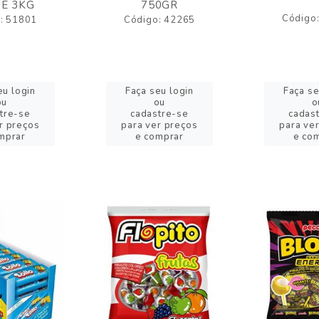
E 3KG
750GR
Código
: 51801
Código: 42265
eu login
Faça seu login
Faça se
ou
ou
o
tre-se
cadastre-se
cadas
r preços
para ver preços
para ve
mprar
e comprar
e co