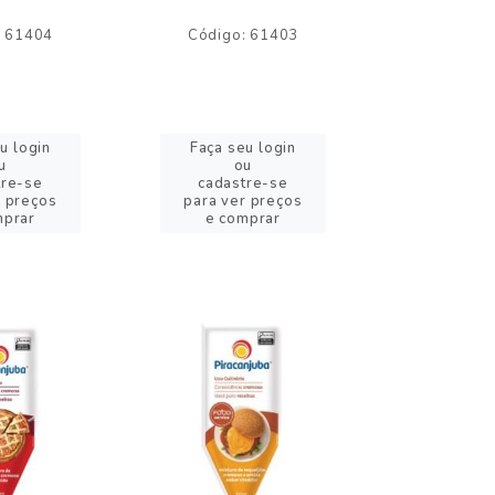
: 61404
Código: 61403
Código:
u login
Faça seu login
Faça se
u
ou
o
tre-se
cadastre-se
cadast
r preços
para ver preços
para ver
mprar
e comprar
e com