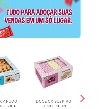
 CANUDO
DOCE CX SUSPIRO
DOCE CX 
6KG 50UN
1,05KG 50UN
VERM 1,8