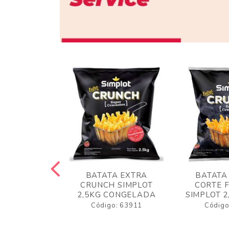
 RUSTICA
BATATA EXTRA
BATATA
LOT 2KG
CRUNCH SIMPLOT
CORTE 
GELADA
2,5KG CONGELADA
SIMPLOT 2
o: 63919
Código: 63911
Código