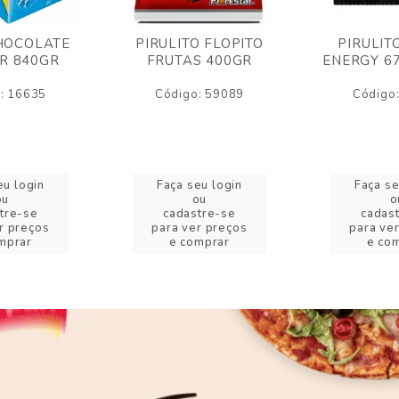
HOCOLATE
PIRULITO FLOPITO
PIRULIT
R 840GR
FRUTAS 400GR
ENERGY 6
: 16635
Código: 59089
Código
eu login
Faça seu login
Faça se
ou
ou
o
tre-se
cadastre-se
cadas
r preços
para ver preços
para ve
mprar
e comprar
e co