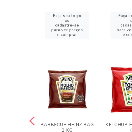
eu login
Faça seu login
Faça s
ou
ou
stre-se
cadastre-se
cadas
er preços
para ver preços
para ve
omprar
e comprar
e co
 PANKO 1KG
BARBECUE HEINZ BAG
KETCHUP H
ARUI
2 KG