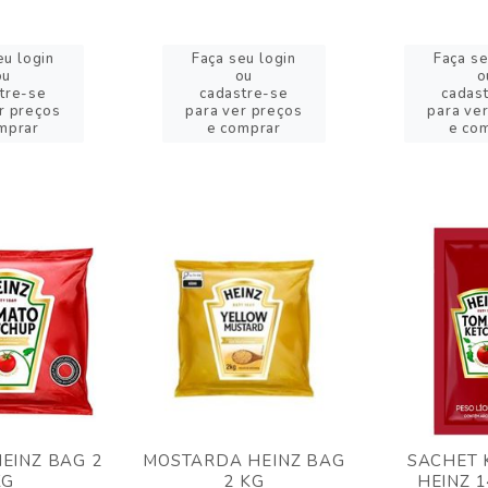
eu login
Faça seu login
Faça se
ou
ou
o
tre-se
cadastre-se
cadas
r preços
para ver preços
para ve
mprar
e comprar
e co
EINZ BAG 2
MOSTARDA HEINZ BAG
SACHET 
KG
2 KG
HEINZ 