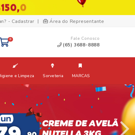
|
an? - Cadastrar
Área do Representante
Fale Conosco
0
(65) 3688-8888
Higiene e Limpeza
Sorveteria
MARCAS