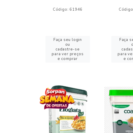
o: 59244
Código: 61946
Código
eu login
Faça seu login
Faça s
ou
ou
stre-se
cadastre-se
cadas
er preços
para ver preços
para ve
omprar
e comprar
e co