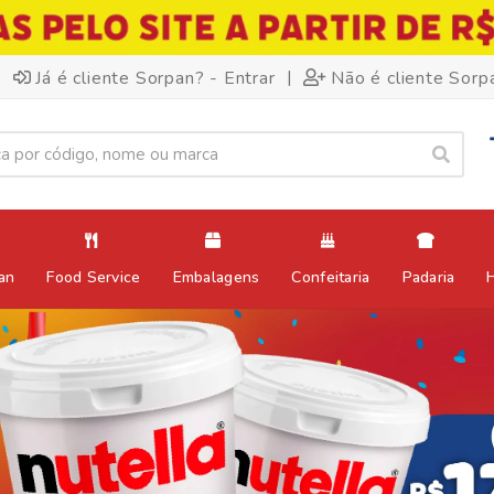
|
Já é cliente Sorpan? - Entrar
Não é cliente Sorp
an
Food Service
Embalagens
Confeitaria
Padaria