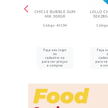
M ARCOR
CHICLE BUBBLE GUM
LOLLO C
BRIGADEIRO
MIX 300GR
30X28G
50GR
Código: 40194
Código
o: 18626
eu login
Faça seu login
Faça s
ou
ou
stre-se
cadastre-se
cadas
er preços
para ver preços
para ve
omprar
e comprar
e co