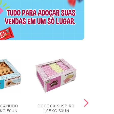
 CANUDO
DOCE CX SUSPIRO
DOCE CX 
6KG 50UN
1,05KG 50UN
VERM 1,8