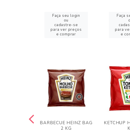
eu login
Faça seu login
Faça s
ou
ou
stre-se
cadastre-se
cadas
er preços
para ver preços
para ve
omprar
e comprar
e co
 PANKO 1KG
BARBECUE HEINZ BAG
KETCHUP H
ARUI
2 KG