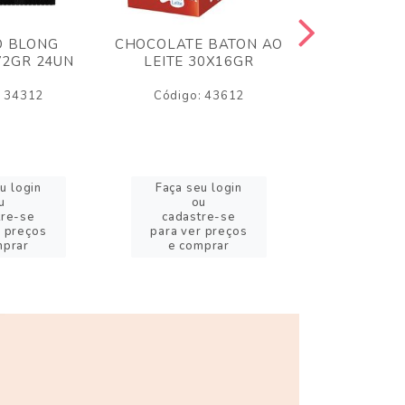
O BLONG
CHOCOLATE BATON AO
CHICLE P
72GR 24UN
LEITE 30X16GR
BABA DE
180
: 34312
Código: 43612
Código:
u login
Faça seu login
Faça se
u
ou
o
tre-se
cadastre-se
cadast
r preços
para ver preços
para ver
mprar
e comprar
e com