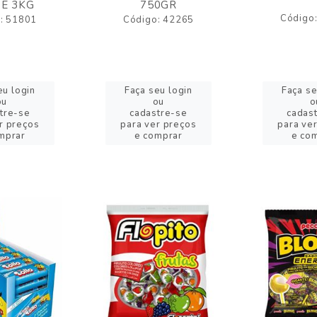
E 3KG
750GR
Código
: 51801
Código: 42265
eu login
Faça seu login
Faça se
ou
ou
o
tre-se
cadastre-se
cadas
r preços
para ver preços
para ve
mprar
e comprar
e co