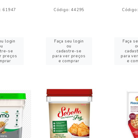
: 61947
Código: 44295
Código
eu login
Faça seu login
Faça se
ou
ou
o
tre-se
cadastre-se
cadas
r preços
para ver preços
para ve
mprar
e comprar
e co