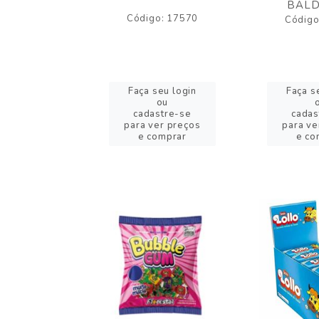
BALD
o: 43005
Código: 17570
Código
eu login
Faça seu login
Faça s
ou
ou
stre-se
cadastre-se
cadas
er preços
para ver preços
para ve
omprar
e comprar
e co