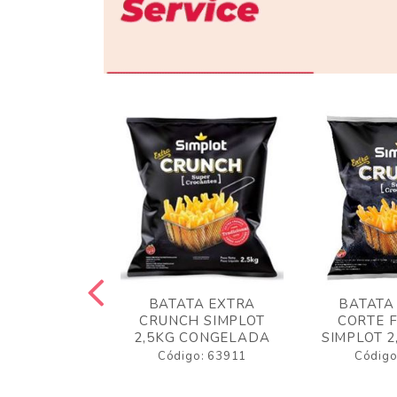
 RUSTICA
BATATA EXTRA
BATATA
LOT 2KG
CRUNCH SIMPLOT
CORTE 
GELADA
2,5KG CONGELADA
SIMPLOT 2
o: 63919
Código: 63911
Código