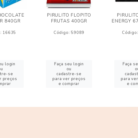
HOCOLATE
PIRULITO FLOPITO
PIRULIT
R 840GR
FRUTAS 400GR
ENERGY 6
: 16635
Código: 59089
Código
eu login
Faça seu login
Faça se
ou
ou
o
tre-se
cadastre-se
cadas
r preços
para ver preços
para ve
mprar
e comprar
e co