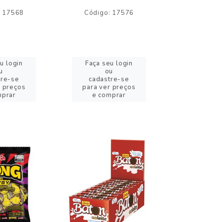
: 17568
Código: 17576
Código:
u login
Faça seu login
Faça se
u
ou
o
tre-se
cadastre-se
cadast
r preços
para ver preços
para ver
mprar
e comprar
e com