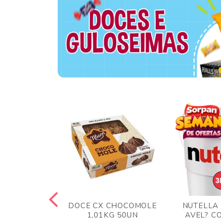
TA AO LEITE
DOCE CX CHOCOMOLE
NUTELLA
 372GR
1,01KG 50UN
AVEL? C