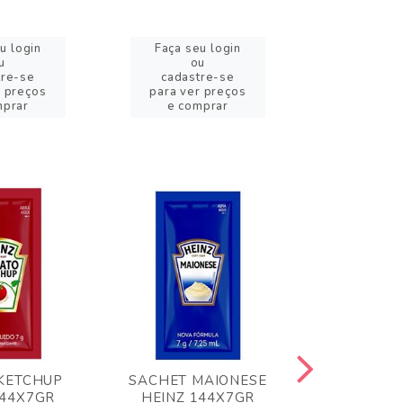
u login
Faça seu login
Faça se
u
ou
o
tre-se
cadastre-se
cadast
r preços
para ver preços
para ver
mprar
e comprar
e com
KETCHUP
SACHET MAIONESE
MILHO VER
144X7GR
HEINZ 144X7GR
1,70