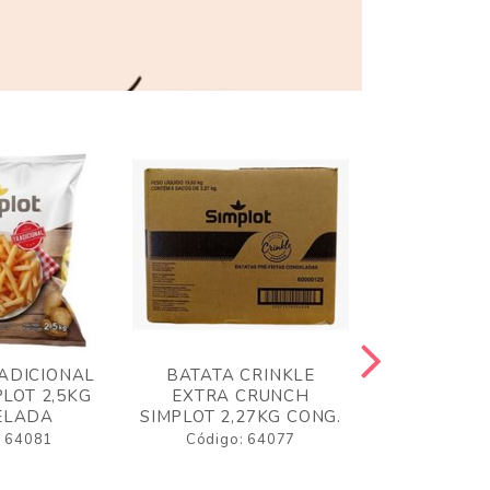
ADICIONAL
BATATA CRINKLE
BATATA 
LOT 2,5KG
EXTRA CRUNCH
SIMPLO
ELADA
SIMPLOT 2,27KG CONG.
CONGE
: 64081
Código: 64077
Código: