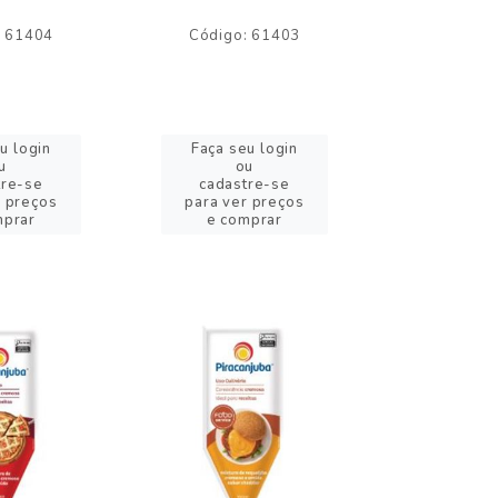
: 61404
Código: 61403
Código:
u login
Faça seu login
Faça se
u
ou
o
tre-se
cadastre-se
cadast
r preços
para ver preços
para ver
mprar
e comprar
e com