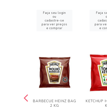
eu login
Faça seu login
Faça s
ou
ou
stre-se
cadastre-se
cadas
er preços
para ver preços
para ve
omprar
e comprar
e co
 PANKO 1KG
BARBECUE HEINZ BAG
KETCHUP H
ARUI
2 KG