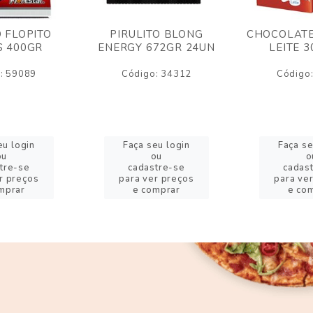
O FLOPITO
PIRULITO BLONG
CHOCOLATE
S 400GR
ENERGY 672GR 24UN
LEITE 
: 59089
Código: 34312
Código
eu login
Faça seu login
Faça se
ou
ou
o
tre-se
cadastre-se
cadas
r preços
para ver preços
para ve
mprar
e comprar
e co