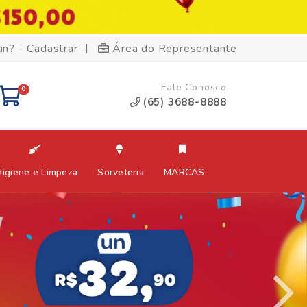
|
an? - Cadastrar
Área do Representante
Fale Conosco
0
(65) 3688-8888
Higiene e Limpeza
Sorveteria
MARCAS