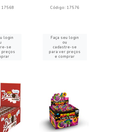
: 17568
Código: 17576
Código:
u login
Faça seu login
Faça se
u
ou
o
tre-se
cadastre-se
cadast
r preços
para ver preços
para ver
mprar
e comprar
e com