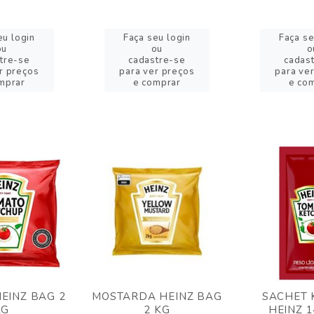
eu login
Faça seu login
Faça se
ou
ou
o
tre-se
cadastre-se
cadas
r preços
para ver preços
para ve
mprar
e comprar
e co
EINZ BAG 2
MOSTARDA HEINZ BAG
SACHET 
KG
2 KG
HEINZ 