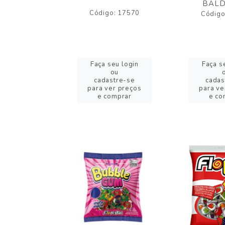
BALD
o: 43005
Código: 17570
Código
eu login
Faça seu login
Faça s
ou
ou
stre-se
cadastre-se
cadas
er preços
para ver preços
para ve
omprar
e comprar
e co