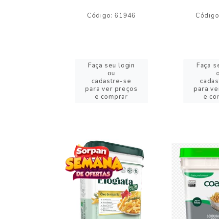
o: 59244
Código: 61946
Código
eu login
Faça seu login
Faça s
ou
ou
stre-se
cadastre-se
cadas
er preços
para ver preços
para ve
omprar
e comprar
e co