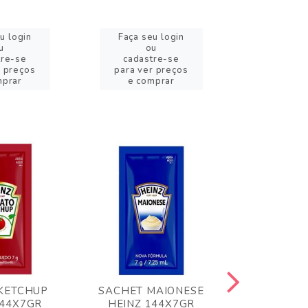
u login
Faça seu login
Faça se
u
ou
o
tre-se
cadastre-se
cadast
r preços
para ver preços
para ver
mprar
e comprar
e com
KETCHUP
SACHET MAIONESE
MILHO VER
144X7GR
HEINZ 144X7GR
1,70