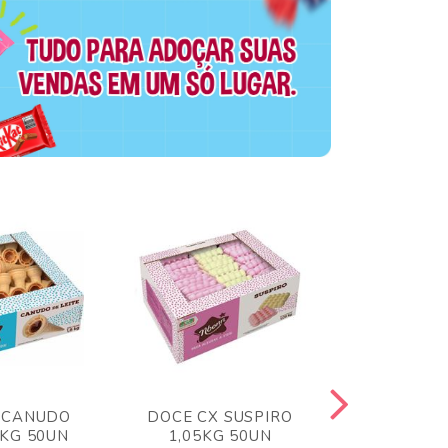
 CANUDO
DOCE CX SUSPIRO
DOCE CX 
6KG 50UN
1,05KG 50UN
VERM 1,8