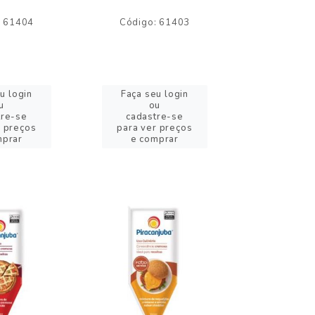
: 61404
Código: 61403
Código:
u login
Faça seu login
Faça se
u
ou
o
tre-se
cadastre-se
cadast
r preços
para ver preços
para ver
mprar
e comprar
e com