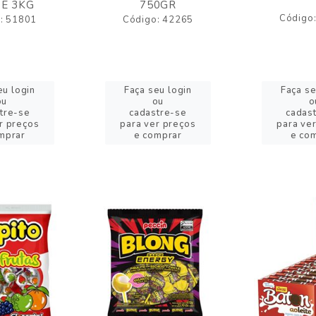
E 3KG
750GR
Código
: 51801
Código: 42265
eu login
Faça seu login
Faça se
ou
ou
o
tre-se
cadastre-se
cadas
r preços
para ver preços
para ve
mprar
e comprar
e co