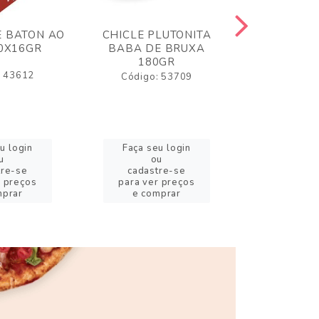
 BATON AO
CHICLE PLUTONITA
BALA GELA
30X16GR
BABA DE BRUXA
80GR MI
180GR
AZEDI
: 43612
Código: 53709
Código:
u login
Faça seu login
Faça se
u
ou
o
tre-se
cadastre-se
cadast
r preços
para ver preços
para ver
mprar
e comprar
e com