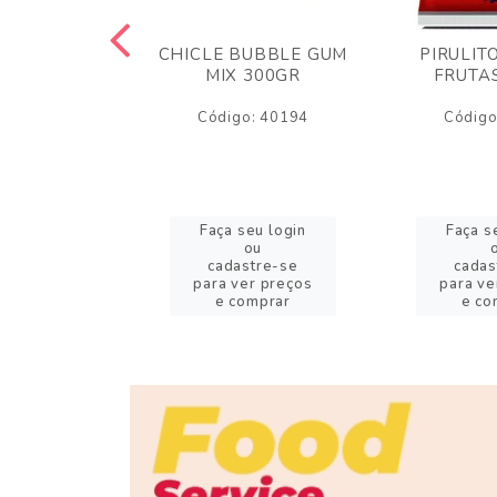
LLOW FOFS
CHICLE BUBBLE GUM
PIRULIT
R TWIST
MIX 300GR
FRUTA
CO/ROSA
Código: 40194
Código
o: 56677
eu login
Faça seu login
Faça s
ou
ou
stre-se
cadastre-se
cadas
er preços
para ver preços
para ve
omprar
e comprar
e co