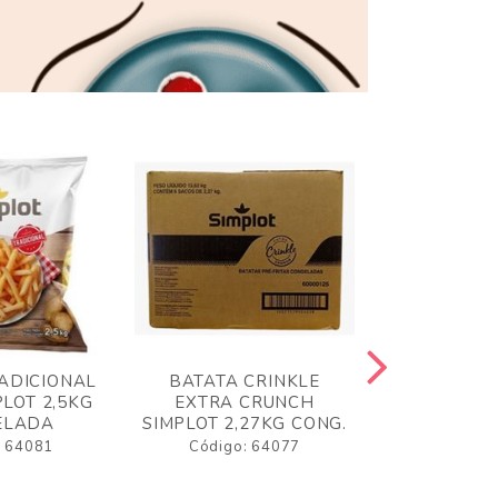
ADICIONAL
BATATA CRINKLE
BATATA 
LOT 2,5KG
EXTRA CRUNCH
SIMPLO
ELADA
SIMPLOT 2,27KG CONG.
CONGE
: 64081
Código: 64077
Código: