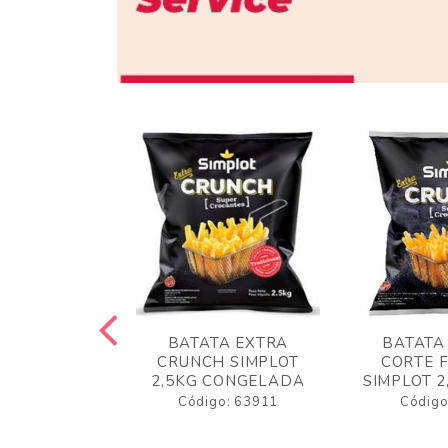
 RUSTICA
BATATA EXTRA
BATATA
LOT 2KG
CRUNCH SIMPLOT
CORTE 
GELADA
2,5KG CONGELADA
SIMPLOT 2
o: 63919
Código: 63911
Código