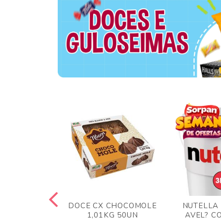
TA AO LEITE
DOCE CX CHOCOMOLE
NUTELLA
 372GR
1,01KG 50UN
AVEL? C