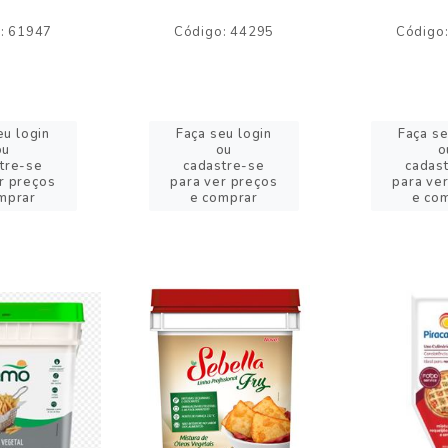
: 61947
Código: 44295
Código
eu login
Faça seu login
Faça se
ou
ou
o
tre-se
cadastre-se
cadas
r preços
para ver preços
para ve
mprar
e comprar
e co