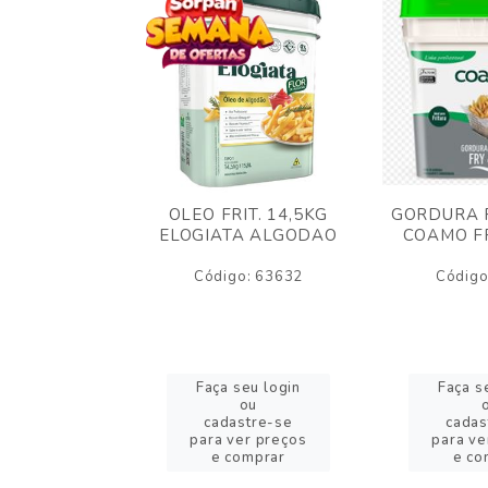
AO CREMOSO
OLEO FRIT. 14,5KG
GORDURA F
EDDAR
ELOGIATA ALGODAO
COAMO FR
JUBA 1,5KG
ELT
Código: 63632
Código
o: 53423
eu login
Faça seu login
Faça s
ou
ou
stre-se
cadastre-se
cadas
er preços
para ver preços
para ve
omprar
e comprar
e co