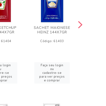
KETCHUP
SACHET MAIONESE
MILHO VER
144X7GR
HEINZ 144X7GR
1,70
: 61404
Código: 61403
Código:
u login
Faça seu login
Faça se
u
ou
o
tre-se
cadastre-se
cadast
r preços
para ver preços
para ver
mprar
e comprar
e com