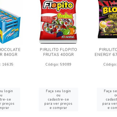
HOCOLATE
PIRULITO FLOPITO
PIRULIT
R 840GR
FRUTAS 400GR
ENERGY 6
: 16635
Código: 59089
Código
eu login
Faça seu login
Faça se
ou
ou
o
tre-se
cadastre-se
cadas
r preços
para ver preços
para ve
mprar
e comprar
e co