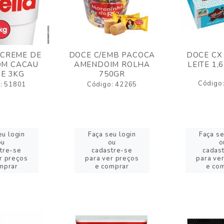
 CREME DE
DOCE C/EMB PACOCA
DOCE CX
OM CACAU
AMENDOIM ROLHA
LEITE 1,
E 3KG
750GR
Código
: 51801
Código: 42265
eu login
Faça seu login
Faça se
ou
ou
o
tre-se
cadastre-se
cadas
r preços
para ver preços
para ve
mprar
e comprar
e co