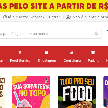
|
Já é cliente Sorpan? - Entrar
Não é cliente Sorp
an
Food Service
Embalagens
Confeitaria
Padaria