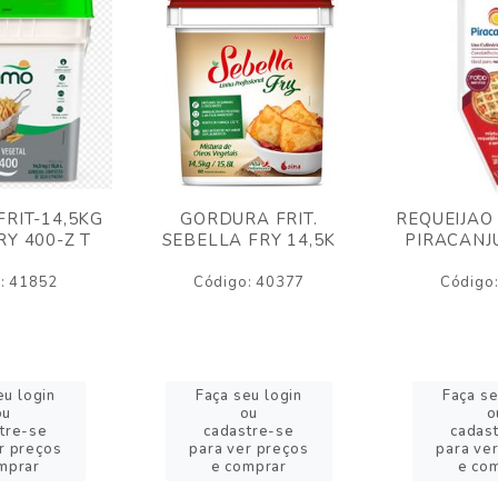
RIT-14,5KG
GORDURA FRIT.
REQUEIJAO
Y 400-Z T
SEBELLA FRY 14,5K
PIRACANJ
: 41852
Código: 40377
Código
eu login
Faça seu login
Faça se
ou
ou
o
tre-se
cadastre-se
cadas
r preços
para ver preços
para ve
mprar
e comprar
e co