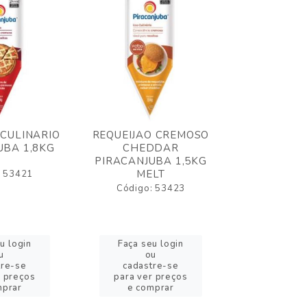
 CULINARIO
REQUEIJAO CREMOSO
OLEO FRIT
UBA 1,8KG
CHEDDAR
ELOGIATA
PIRACANJUBA 1,5KG
MELT
: 53421
Código:
Código: 53423
u login
Faça seu login
Faça se
u
ou
o
tre-se
cadastre-se
cadast
r preços
para ver preços
para ver
mprar
e comprar
e com