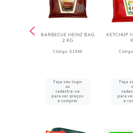
 PANKO 1KG
BARBECUE HEINZ BAG
KETCHUP H
ARUI
2 KG
o: 59244
Código: 61946
Código
eu login
Faça seu login
Faça s
ou
ou
stre-se
cadastre-se
cadas
er preços
para ver preços
para ve
omprar
e comprar
e co