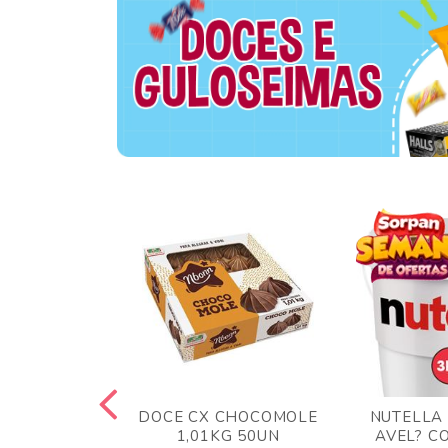
TA AO LEITE
DOCE CX CHOCOMOLE
NUTELLA
 372GR
1,01KG 50UN
AVEL? C