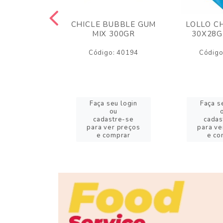
M ARCOR
CHICLE BUBBLE GUM
LOLLO C
BRIGADEIRO
MIX 300GR
30X28G
50GR
Código: 40194
Código
o: 18626
eu login
Faça seu login
Faça s
ou
ou
stre-se
cadastre-se
cadas
er preços
para ver preços
para ve
omprar
e comprar
e co