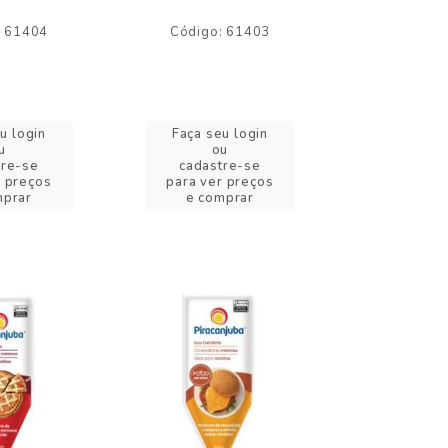
: 61404
Código: 61403
Código:
u login
Faça seu login
Faça se
u
ou
o
tre-se
cadastre-se
cadast
r preços
para ver preços
para ver
mprar
e comprar
e com