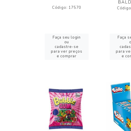
BALD
o: 43005
Código: 17570
Código
eu login
Faça seu login
Faça s
ou
ou
stre-se
cadastre-se
cadas
er preços
para ver preços
para ve
omprar
e comprar
e co