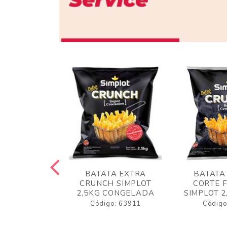
 RUSTICA
BATATA EXTRA
BATATA
LOT 2KG
CRUNCH SIMPLOT
CORTE 
GELADA
2,5KG CONGELADA
SIMPLOT 2
o: 63919
Código: 63911
Código