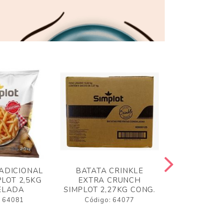
ADICIONAL
BATATA CRINKLE
BATATA 
LOT 2,5KG
EXTRA CRUNCH
SIMPLO
ELADA
SIMPLOT 2,27KG CONG.
CONGE
: 64081
Código: 64077
Código: