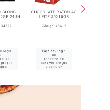
O BLONG
CHOCOLATE BATON AO
CHICLE P
72GR 24UN
LEITE 30X16GR
BABA DE
180
: 34312
Código: 43612
Código:
u login
Faça seu login
Faça se
u
ou
o
tre-se
cadastre-se
cadast
r preços
para ver preços
para ver
mprar
e comprar
e com