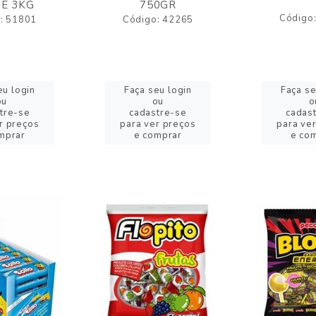
E 3KG
750GR
Código
: 51801
Código: 42265
eu login
Faça seu login
Faça se
ou
ou
o
tre-se
cadastre-se
cadas
r preços
para ver preços
para ve
mprar
e comprar
e co