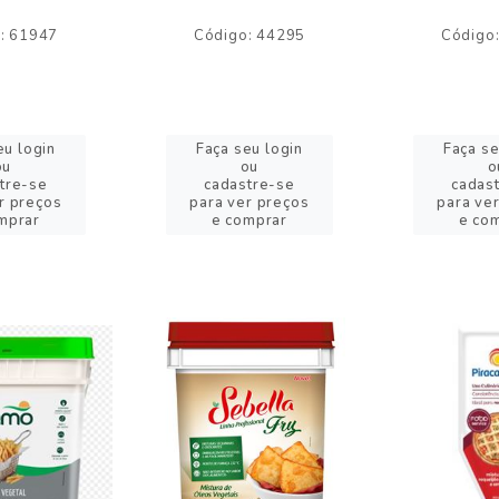
: 61947
Código: 44295
Código
eu login
Faça seu login
Faça se
ou
ou
o
tre-se
cadastre-se
cadas
r preços
para ver preços
para ve
mprar
e comprar
e co