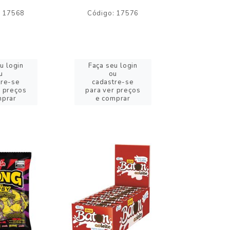
: 17568
Código: 17576
Código:
u login
Faça seu login
Faça se
u
ou
o
tre-se
cadastre-se
cadast
r preços
para ver preços
para ver
mprar
e comprar
e com