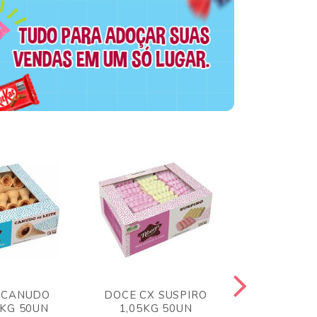
 CANUDO
DOCE CX SUSPIRO
DOCE CX 
6KG 50UN
1,05KG 50UN
VERM 1,8