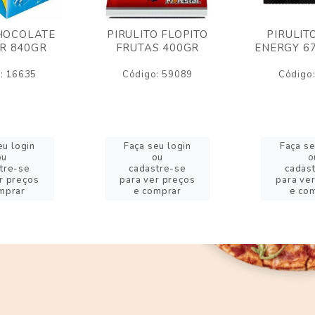
HOCOLATE
PIRULITO FLOPITO
PIRULIT
R 840GR
FRUTAS 400GR
ENERGY 6
: 16635
Código: 59089
Código
eu login
Faça seu login
Faça se
ou
ou
o
tre-se
cadastre-se
cadas
r preços
para ver preços
para ve
mprar
e comprar
e co