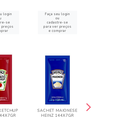
u login
Faça seu login
Faça se
u
ou
o
tre-se
cadastre-se
cadast
r preços
para ver preços
para ver
mprar
e comprar
e com
KETCHUP
SACHET MAIONESE
MILHO VER
144X7GR
HEINZ 144X7GR
1,70