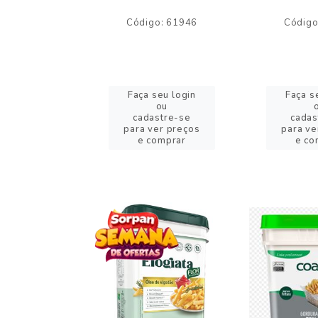
o: 59244
Código: 61946
Código
eu login
Faça seu login
Faça s
ou
ou
stre-se
cadastre-se
cadas
er preços
para ver preços
para ve
omprar
e comprar
e co