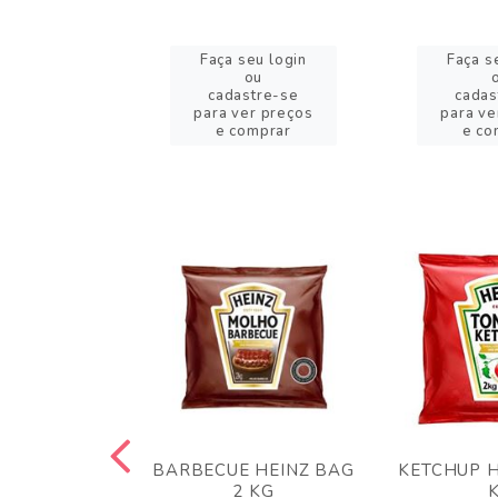
eu login
Faça seu login
Faça s
ou
ou
stre-se
cadastre-se
cadas
er preços
para ver preços
para ve
omprar
e comprar
e co
 PANKO 1KG
BARBECUE HEINZ BAG
KETCHUP H
ARUI
2 KG