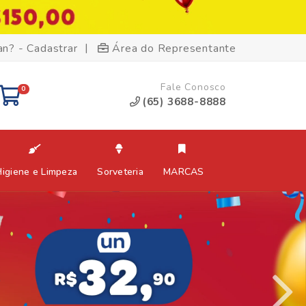
|
an? - Cadastrar
Área do Representante
Fale Conosco
0
(65) 3688-8888
Higiene e Limpeza
Sorveteria
MARCAS