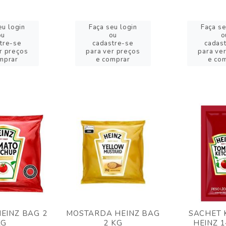
eu login
Faça seu login
Faça se
ou
ou
o
tre-se
cadastre-se
cadas
r preços
para ver preços
para ve
mprar
e comprar
e co
EINZ BAG 2
MOSTARDA HEINZ BAG
SACHET 
KG
2 KG
HEINZ 