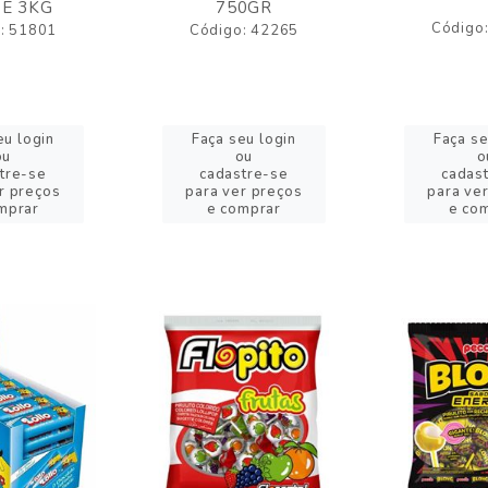
E 3KG
750GR
Código
: 51801
Código: 42265
eu login
Faça seu login
Faça se
ou
ou
o
tre-se
cadastre-se
cadas
r preços
para ver preços
para ve
mprar
e comprar
e co