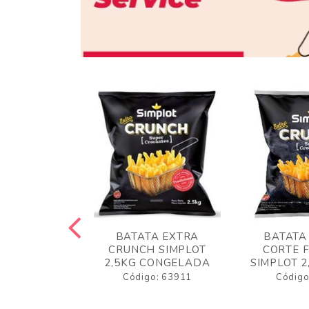
 RUSTICA
BATATA EXTRA
BATATA
LOT 2KG
CRUNCH SIMPLOT
CORTE 
GELADA
2,5KG CONGELADA
SIMPLOT 2
o: 63919
Código: 63911
Código