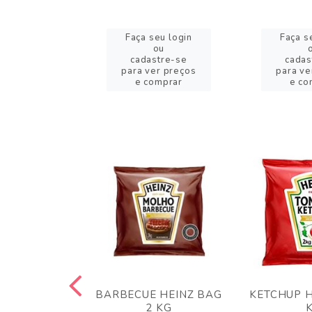
eu login
Faça seu login
Faça s
ou
ou
stre-se
cadastre-se
cadas
er preços
para ver preços
para ve
omprar
e comprar
e co
 PANKO 1KG
BARBECUE HEINZ BAG
KETCHUP H
ARUI
2 KG