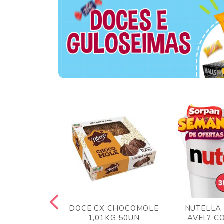
TA AO LEITE
DOCE CX CHOCOMOLE
NUTELLA
 372GR
1,01KG 50UN
AVEL? C