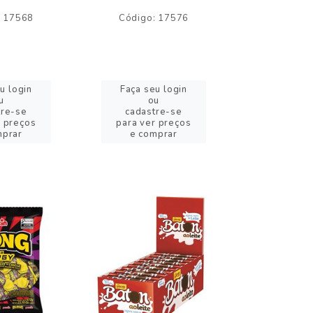
: 17568
Código: 17576
Código:
u login
Faça seu login
Faça se
u
ou
o
tre-se
cadastre-se
cadast
r preços
para ver preços
para ver
mprar
e comprar
e com