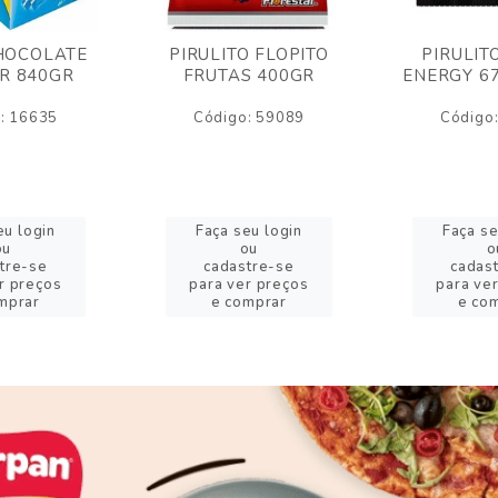
HOCOLATE
PIRULITO FLOPITO
PIRULIT
R 840GR
FRUTAS 400GR
ENERGY 6
: 16635
Código: 59089
Código
eu login
Faça seu login
Faça se
ou
ou
o
tre-se
cadastre-se
cadas
r preços
para ver preços
para ve
mprar
e comprar
e co