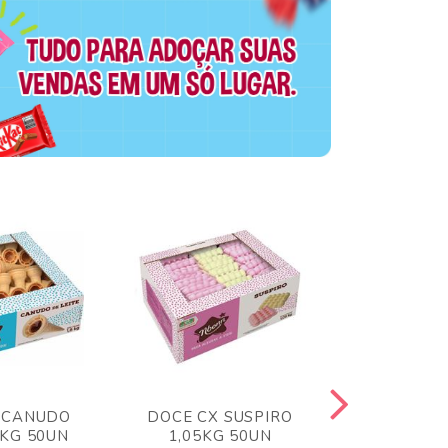
 CANUDO
DOCE CX SUSPIRO
DOCE CX 
6KG 50UN
1,05KG 50UN
VERM 1,8