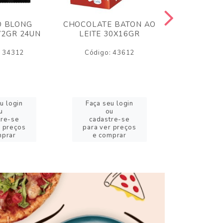
O BLONG
CHOCOLATE BATON AO
CHICLE P
72GR 24UN
LEITE 30X16GR
BABA DE
180
: 34312
Código: 43612
Código:
u login
Faça seu login
Faça se
u
ou
o
tre-se
cadastre-se
cadast
r preços
para ver preços
para ver
mprar
e comprar
e com