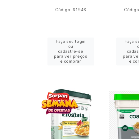
o: 59244
Código: 61946
Código
eu login
Faça seu login
Faça s
ou
ou
stre-se
cadastre-se
cadas
er preços
para ver preços
para ve
omprar
e comprar
e co