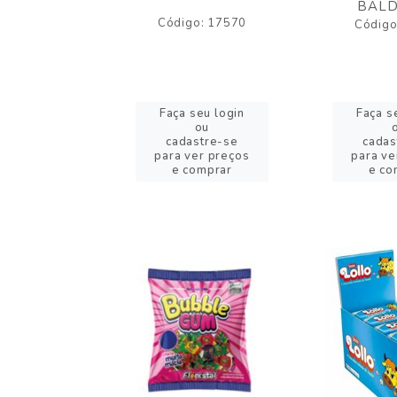
BALD
o: 43005
Código: 17570
Código
eu login
Faça seu login
Faça s
ou
ou
stre-se
cadastre-se
cadas
er preços
para ver preços
para ve
omprar
e comprar
e co