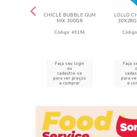
M ARCOR
CHICLE BUBBLE GUM
LOLLO C
BRIGADEIRO
MIX 300GR
30X28G
50GR
Código: 40194
Código
o: 18626
eu login
Faça seu login
Faça s
ou
ou
stre-se
cadastre-se
cadas
er preços
para ver preços
para ve
omprar
e comprar
e co