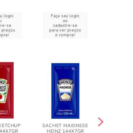
u login
Faça seu login
Faça se
u
ou
o
tre-se
cadastre-se
cadast
r preços
para ver preços
para ver
mprar
e comprar
e com
KETCHUP
SACHET MAIONESE
MILHO VER
144X7GR
HEINZ 144X7GR
1,70