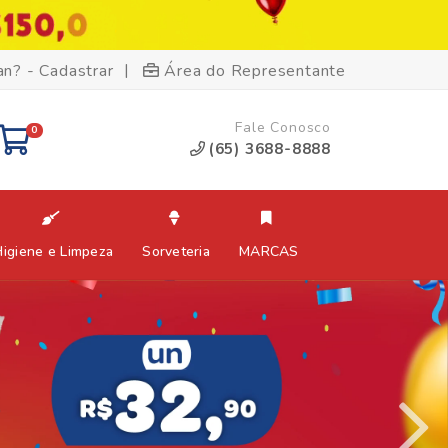
|
an? - Cadastrar
Área do Representante
Fale Conosco
0
(65) 3688-8888
Higiene e Limpeza
Sorveteria
MARCAS