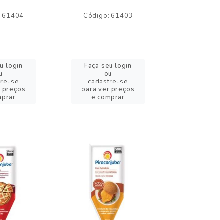
: 61404
Código: 61403
Código:
u login
Faça seu login
Faça se
u
ou
o
tre-se
cadastre-se
cadast
r preços
para ver preços
para ver
mprar
e comprar
e com