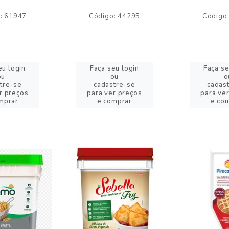
: 61947
Código: 44295
Código
eu login
Faça seu login
Faça se
ou
ou
o
tre-se
cadastre-se
cadas
r preços
para ver preços
para ve
mprar
e comprar
e co