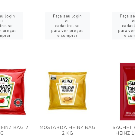
eu login
Faça seu login
Faça se
ou
ou
o
tre-se
cadastre-se
cadas
r preços
para ver preços
para ve
mprar
e comprar
e co
EINZ BAG 2
MOSTARDA HEINZ BAG
SACHET 
KG
2 KG
HEINZ 