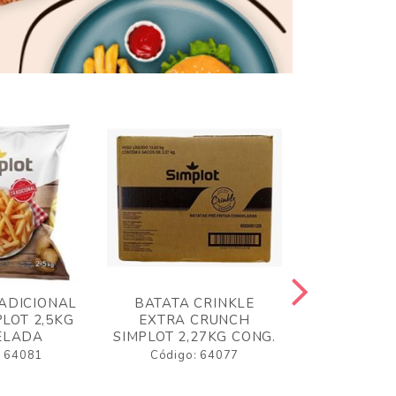
ADICIONAL
BATATA CRINKLE
BATATA 
LOT 2,5KG
EXTRA CRUNCH
SIMPLO
ELADA
SIMPLOT 2,27KG CONG.
CONGE
: 64081
Código: 64077
Código: