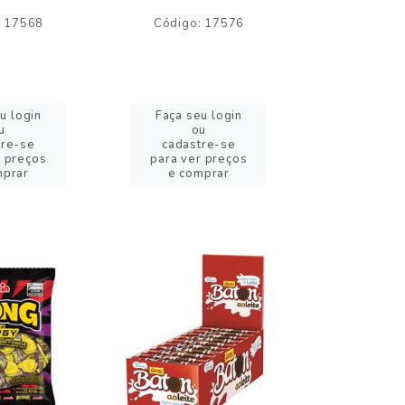
: 17568
Código: 17576
Código:
u login
Faça seu login
Faça se
u
ou
o
tre-se
cadastre-se
cadast
r preços
para ver preços
para ver
mprar
e comprar
e com