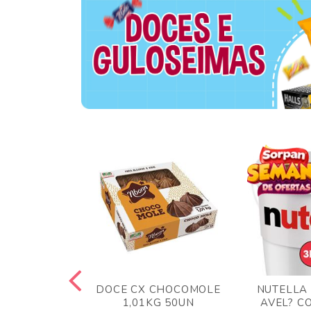
TA AO LEITE
DOCE CX CHOCOMOLE
NUTELLA
 372GR
1,01KG 50UN
AVEL? C