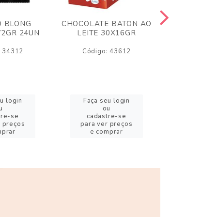
O BLONG
CHOCOLATE BATON AO
CHICLE P
72GR 24UN
LEITE 30X16GR
BABA DE
180
: 34312
Código: 43612
Código:
u login
Faça seu login
Faça se
u
ou
o
tre-se
cadastre-se
cadast
r preços
para ver preços
para ver
mprar
e comprar
e com