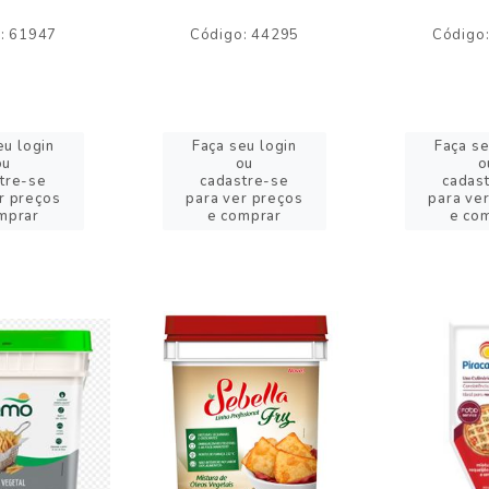
: 61947
Código: 44295
Código
eu login
Faça seu login
Faça se
ou
ou
o
tre-se
cadastre-se
cadas
r preços
para ver preços
para ve
mprar
e comprar
e co