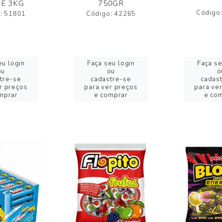
E 3KG
750GR
Código
: 51801
Código: 42265
eu login
Faça seu login
Faça se
ou
ou
o
tre-se
cadastre-se
cadas
r preços
para ver preços
para ve
mprar
e comprar
e co