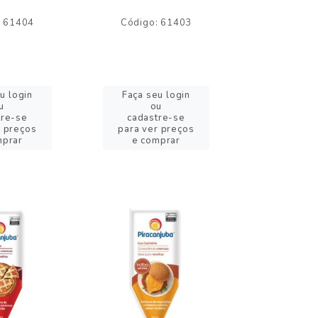
: 61404
Código: 61403
Código:
u login
Faça seu login
Faça se
u
ou
o
tre-se
cadastre-se
cadast
r preços
para ver preços
para ver
mprar
e comprar
e com