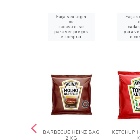
eu login
Faça seu login
Faça s
ou
ou
stre-se
cadastre-se
cadas
er preços
para ver preços
para ve
omprar
e comprar
e co
 PANKO 1KG
BARBECUE HEINZ BAG
KETCHUP H
ARUI
2 KG