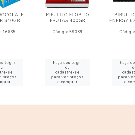
HOCOLATE
PIRULITO FLOPITO
PIRULIT
R 840GR
FRUTAS 400GR
ENERGY 6
: 16635
Código: 59089
Código
eu login
Faça seu login
Faça se
ou
ou
o
tre-se
cadastre-se
cadas
r preços
para ver preços
para ve
mprar
e comprar
e co