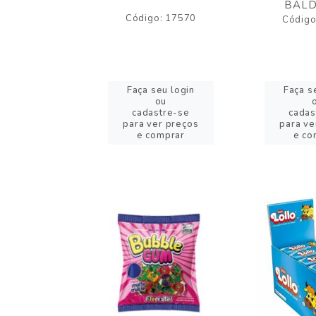
BALD
o: 43005
Código: 17570
Código
eu login
Faça seu login
Faça s
ou
ou
stre-se
cadastre-se
cadas
er preços
para ver preços
para ve
omprar
e comprar
e co