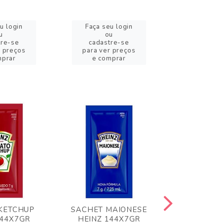
u login
Faça seu login
Faça se
u
ou
o
tre-se
cadastre-se
cadast
r preços
para ver preços
para ver
mprar
e comprar
e com
KETCHUP
SACHET MAIONESE
MILHO VER
144X7GR
HEINZ 144X7GR
1,70