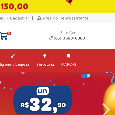
|
an? - Cadastrar
Área do Representante
Fale Conosco
0
(65) 3688-8888
Higiene e Limpeza
Sorveteria
MARCAS