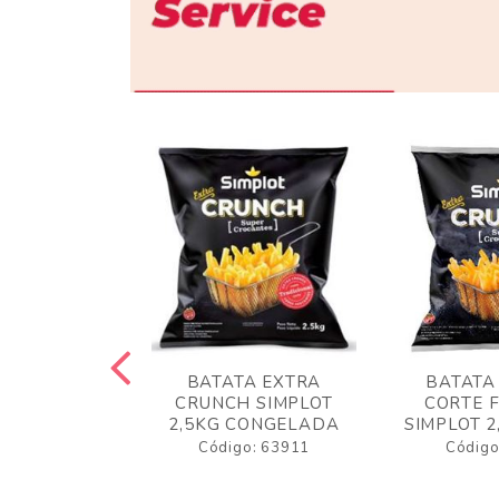
 RUSTICA
BATATA EXTRA
BATATA
LOT 2KG
CRUNCH SIMPLOT
CORTE 
GELADA
2,5KG CONGELADA
SIMPLOT 2
o: 63919
Código: 63911
Código