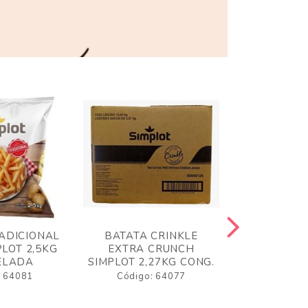
ADICIONAL
BATATA CRINKLE
BATATA 
LOT 2,5KG
EXTRA CRUNCH
SIMPLO
ELADA
SIMPLOT 2,27KG CONG.
CONGE
: 64081
Código: 64077
Código: