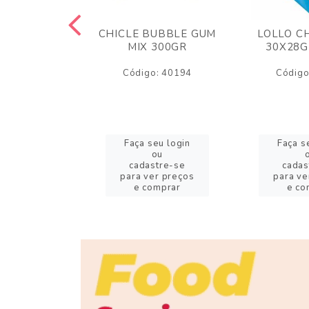
M ARCOR
CHICLE BUBBLE GUM
LOLLO C
BRIGADEIRO
MIX 300GR
30X28G
50GR
Código: 40194
Código
o: 18626
eu login
Faça seu login
Faça s
ou
ou
stre-se
cadastre-se
cadas
er preços
para ver preços
para ve
omprar
e comprar
e co