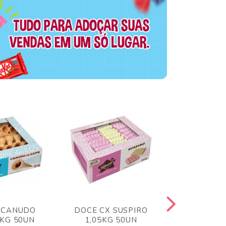
 CANUDO
DOCE CX SUSPIRO
DOCE CX 
6KG 50UN
1,05KG 50UN
VERM 1,8