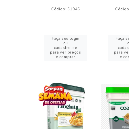
o: 59244
Código: 61946
Código
eu login
Faça seu login
Faça s
ou
ou
stre-se
cadastre-se
cadas
er preços
para ver preços
para ve
omprar
e comprar
e co