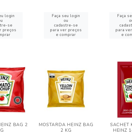
eu login
Faça seu login
Faça se
ou
ou
o
tre-se
cadastre-se
cadas
r preços
para ver preços
para ve
mprar
e comprar
e co
EINZ BAG 2
MOSTARDA HEINZ BAG
SACHET 
KG
2 KG
HEINZ 