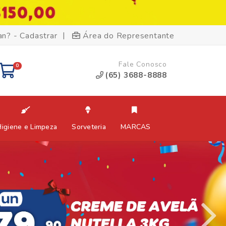
|
an? - Cadastrar
Área do Representante
Fale Conosco
0
(65) 3688-8888
Higiene e Limpeza
Sorveteria
MARCAS