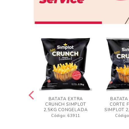
 RUSTICA
BATATA EXTRA
BATATA
LOT 2KG
CRUNCH SIMPLOT
CORTE 
GELADA
2,5KG CONGELADA
SIMPLOT 2
o: 63919
Código: 63911
Código