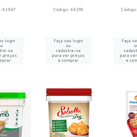
: 61947
Código: 44295
Código
eu login
Faça seu login
Faça se
ou
ou
o
tre-se
cadastre-se
cadas
r preços
para ver preços
para ve
mprar
e comprar
e co