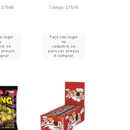
: 17568
Código: 17576
Código:
u login
Faça seu login
Faça se
u
ou
o
tre-se
cadastre-se
cadast
r preços
para ver preços
para ver
mprar
e comprar
e com