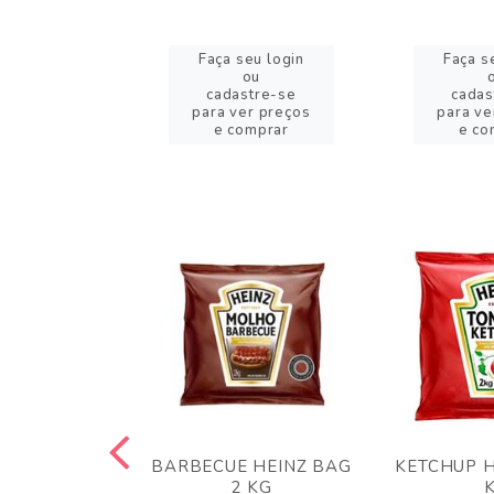
eu login
Faça seu login
Faça s
ou
ou
stre-se
cadastre-se
cadas
er preços
para ver preços
para ve
omprar
e comprar
e co
 PANKO 1KG
BARBECUE HEINZ BAG
KETCHUP H
ARUI
2 KG