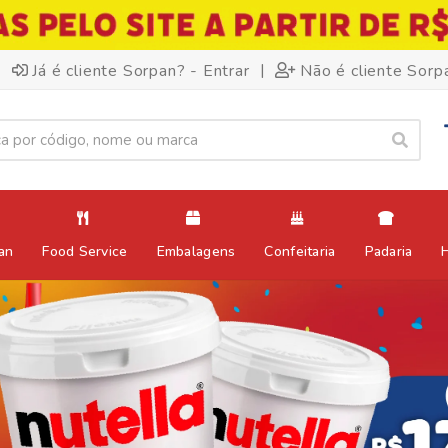
|
Já é cliente Sorpan? - Entrar
Não é cliente Sorp
an
Food Service
Embalagens
Confeitaria
Padaria