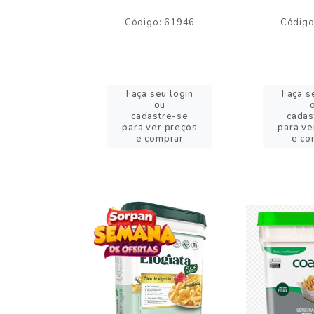
o: 59244
Código: 61946
Código
eu login
Faça seu login
Faça s
ou
ou
stre-se
cadastre-se
cadas
er preços
para ver preços
para ve
omprar
e comprar
e co