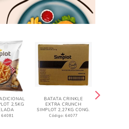
ADICIONAL
BATATA CRINKLE
BATATA 
LOT 2,5KG
EXTRA CRUNCH
SIMPLO
ELADA
SIMPLOT 2,27KG CONG.
CONGE
: 64081
Código: 64077
Código: