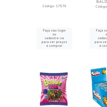
BALD
o: 43005
Código: 17570
Código
eu login
Faça seu login
Faça s
ou
ou
stre-se
cadastre-se
cadas
er preços
para ver preços
para ve
omprar
e comprar
e co