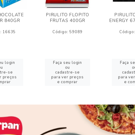
HOCOLATE
PIRULITO FLOPITO
PIRULIT
R 840GR
FRUTAS 400GR
ENERGY 6
: 16635
Código: 59089
Código
eu login
Faça seu login
Faça se
ou
ou
o
tre-se
cadastre-se
cadas
r preços
para ver preços
para ve
mprar
e comprar
e co