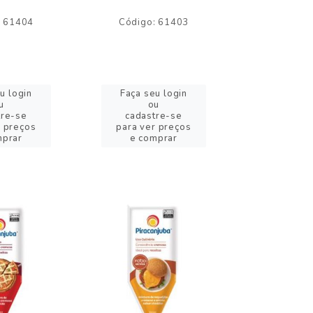
: 61404
Código: 61403
Código:
u login
Faça seu login
Faça se
u
ou
o
tre-se
cadastre-se
cadast
r preços
para ver preços
para ver
mprar
e comprar
e com