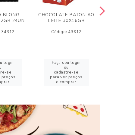
O BLONG
CHOCOLATE BATON AO
CHICLE P
72GR 24UN
LEITE 30X16GR
BABA DE
180
: 34312
Código: 43612
Código:
u login
Faça seu login
Faça se
u
ou
o
tre-se
cadastre-se
cadast
r preços
para ver preços
para ver
mprar
e comprar
e com