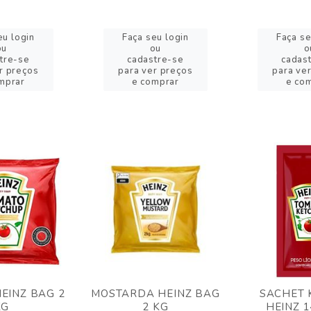
eu login
Faça seu login
Faça se
ou
ou
o
tre-se
cadastre-se
cadas
r preços
para ver preços
para ve
mprar
e comprar
e co
EINZ BAG 2
MOSTARDA HEINZ BAG
SACHET 
KG
2 KG
HEINZ 