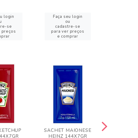
u login
Faça seu login
Faça se
u
ou
o
tre-se
cadastre-se
cadast
r preços
para ver preços
para ver
mprar
e comprar
e com
KETCHUP
SACHET MAIONESE
MILHO VER
144X7GR
HEINZ 144X7GR
1,70