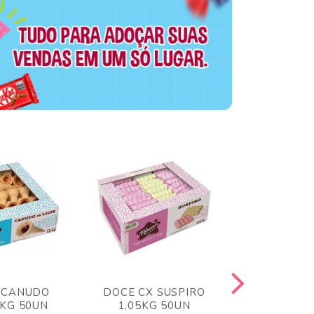
 CANUDO
DOCE CX SUSPIRO
DOCE CX 
6KG 50UN
1,05KG 50UN
VERM 1,8