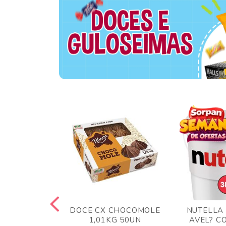
TA AO LEITE
DOCE CX CHOCOMOLE
NUTELLA
 372GR
1,01KG 50UN
AVEL? C