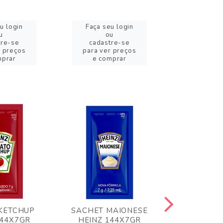
u login
Faça seu login
Faça se
u
ou
o
tre-se
cadastre-se
cadast
r preços
para ver preços
para ver
mprar
e comprar
e com
KETCHUP
SACHET MAIONESE
MILHO VER
144X7GR
HEINZ 144X7GR
1,70