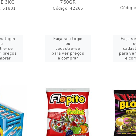
E 3KG
750GR
Código
: 51801
Código: 42265
eu login
Faça seu login
Faça se
ou
ou
o
tre-se
cadastre-se
cadas
r preços
para ver preços
para ve
mprar
e comprar
e co