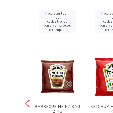
eu login
Faça seu login
Faça s
ou
ou
stre-se
cadastre-se
cadas
er preços
para ver preços
para ve
omprar
e comprar
e co
 PANKO 1KG
BARBECUE HEINZ BAG
KETCHUP H
ARUI
2 KG