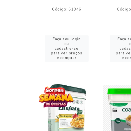
o: 59244
Código: 61946
Código
eu login
Faça seu login
Faça s
ou
ou
stre-se
cadastre-se
cadas
er preços
para ver preços
para ve
omprar
e comprar
e co