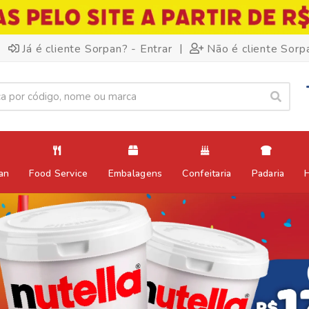
|
Já é cliente Sorpan? - Entrar
Não é cliente Sorp
an
Food Service
Embalagens
Confeitaria
Padaria