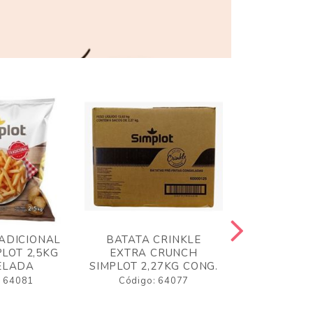
ADICIONAL
BATATA CRINKLE
BATATA 
LOT 2,5KG
EXTRA CRUNCH
SIMPLO
ELADA
SIMPLOT 2,27KG CONG.
CONGE
: 64081
Código: 64077
Código: