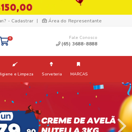
|
an? - Cadastrar
Área do Representante
Fale Conosco
0
(65) 3688-8888
Higiene e Limpeza
Sorveteria
MARCAS