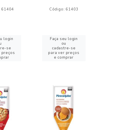
: 61404
Código: 61403
Código:
u login
Faça seu login
Faça se
u
ou
o
tre-se
cadastre-se
cadast
r preços
para ver preços
para ver
mprar
e comprar
e com