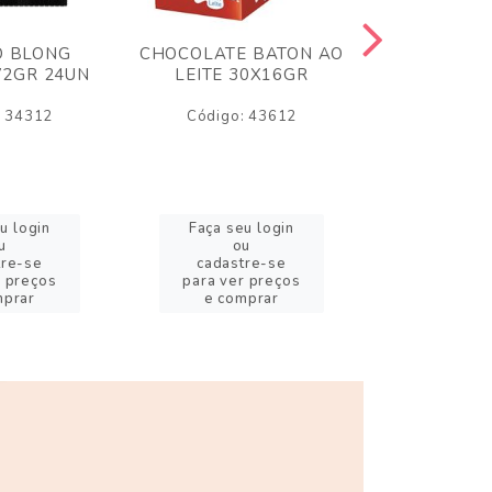
O BLONG
CHOCOLATE BATON AO
CHICLE P
72GR 24UN
LEITE 30X16GR
BABA DE
180
: 34312
Código: 43612
Código:
u login
Faça seu login
Faça se
u
ou
o
tre-se
cadastre-se
cadast
r preços
para ver preços
para ver
mprar
e comprar
e com