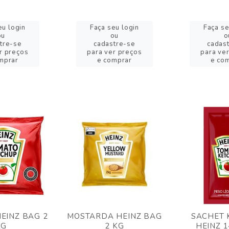
eu login
Faça seu login
Faça se
ou
ou
o
tre-se
cadastre-se
cadas
r preços
para ver preços
para ve
mprar
e comprar
e co
EINZ BAG 2
MOSTARDA HEINZ BAG
SACHET 
KG
2 KG
HEINZ 