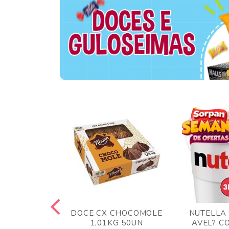
TA AO LEITE
DOCE CX CHOCOMOLE
NUTELLA
 372GR
1,01KG 50UN
AVEL? C