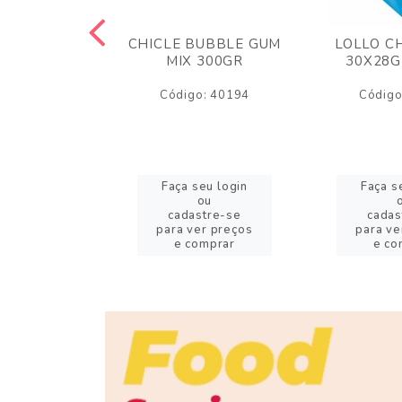
M ARCOR
CHICLE BUBBLE GUM
LOLLO C
BRIGADEIRO
MIX 300GR
30X28G
50GR
Código: 40194
Código
o: 18626
eu login
Faça seu login
Faça s
ou
ou
stre-se
cadastre-se
cadas
er preços
para ver preços
para ve
omprar
e comprar
e co