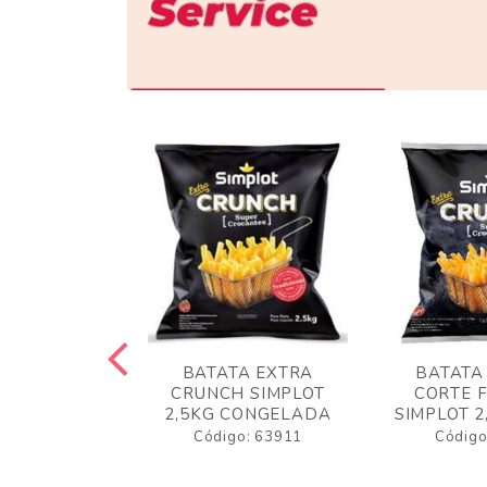
 RUSTICA
BATATA EXTRA
BATATA
LOT 2KG
CRUNCH SIMPLOT
CORTE 
GELADA
2,5KG CONGELADA
SIMPLOT 2
o: 63919
Código: 63911
Código