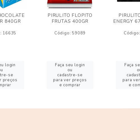
HOCOLATE
PIRULITO FLOPITO
PIRULIT
R 840GR
FRUTAS 400GR
ENERGY 6
: 16635
Código: 59089
Código
eu login
Faça seu login
Faça se
ou
ou
o
tre-se
cadastre-se
cadas
r preços
para ver preços
para ve
mprar
e comprar
e co