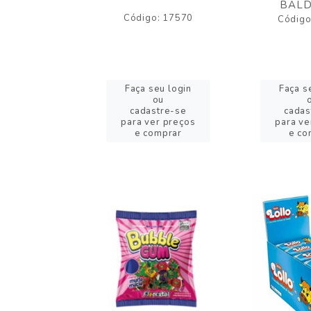
BALD
o: 43005
Código: 17570
Código
eu login
Faça seu login
Faça s
ou
ou
stre-se
cadastre-se
cadas
er preços
para ver preços
para ve
omprar
e comprar
e co