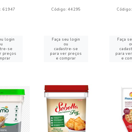
: 61947
Código: 44295
Código
eu login
Faça seu login
Faça se
ou
ou
o
tre-se
cadastre-se
cadas
r preços
para ver preços
para ve
mprar
e comprar
e co