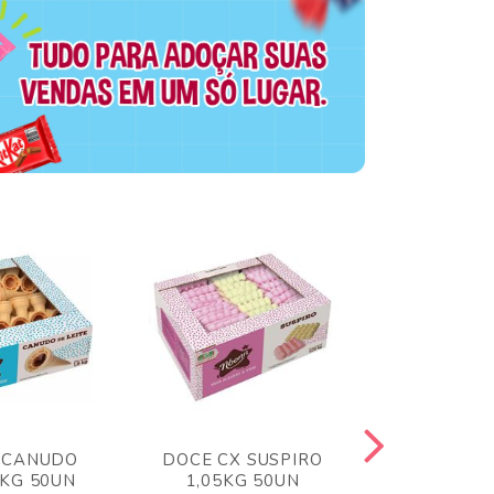
 CANUDO
DOCE CX SUSPIRO
DOCE CX 
6KG 50UN
1,05KG 50UN
VERM 1,8