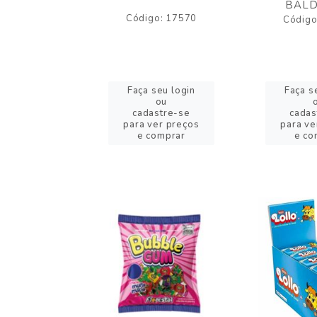
BALD
o: 43005
Código: 17570
Código
eu login
Faça seu login
Faça s
ou
ou
stre-se
cadastre-se
cadas
er preços
para ver preços
para ve
omprar
e comprar
e co