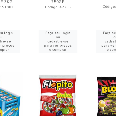
E 3KG
750GR
Código
: 51801
Código: 42265
eu login
Faça seu login
Faça se
ou
ou
o
tre-se
cadastre-se
cadas
r preços
para ver preços
para ve
mprar
e comprar
e co