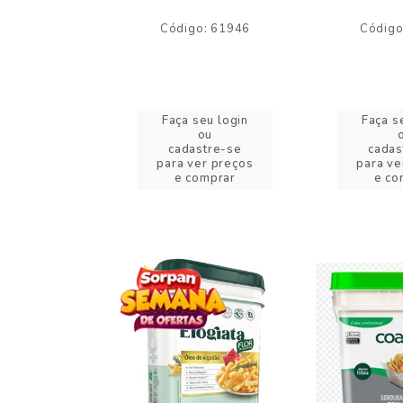
o: 59244
Código: 61946
Código
eu login
Faça seu login
Faça s
ou
ou
stre-se
cadastre-se
cadas
er preços
para ver preços
para ve
omprar
e comprar
e co