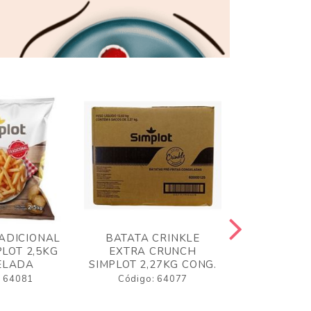
ADICIONAL
BATATA CRINKLE
BATATA 
LOT 2,5KG
EXTRA CRUNCH
SIMPLO
ELADA
SIMPLOT 2,27KG CONG.
CONGE
: 64081
Código: 64077
Código: