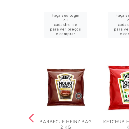
eu login
Faça seu login
Faça s
ou
ou
stre-se
cadastre-se
cadas
er preços
para ver preços
para ve
omprar
e comprar
e co
 PANKO 1KG
BARBECUE HEINZ BAG
KETCHUP H
ARUI
2 KG