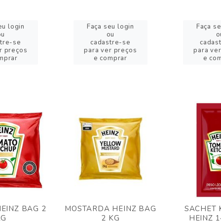
eu login
Faça seu login
Faça se
ou
ou
o
tre-se
cadastre-se
cadas
r preços
para ver preços
para ve
mprar
e comprar
e co
EINZ BAG 2
MOSTARDA HEINZ BAG
SACHET 
KG
2 KG
HEINZ 