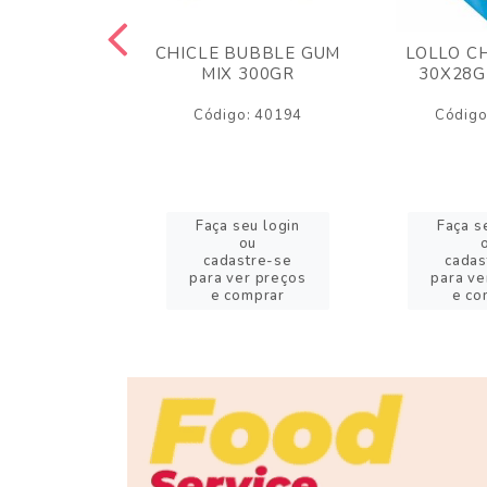
M ARCOR
CHICLE BUBBLE GUM
LOLLO C
BRIGADEIRO
MIX 300GR
30X28G
50GR
Código: 40194
Código
o: 18626
eu login
Faça seu login
Faça s
ou
ou
stre-se
cadastre-se
cadas
er preços
para ver preços
para ve
omprar
e comprar
e co