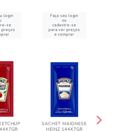
u login
Faça seu login
Faça se
u
ou
o
tre-se
cadastre-se
cadast
r preços
para ver preços
para ver
mprar
e comprar
e com
KETCHUP
SACHET MAIONESE
MILHO VER
144X7GR
HEINZ 144X7GR
1,70