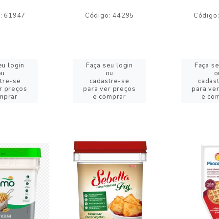
: 61947
Código: 44295
Código
eu login
Faça seu login
Faça se
ou
ou
o
tre-se
cadastre-se
cadas
r preços
para ver preços
para ve
mprar
e comprar
e co