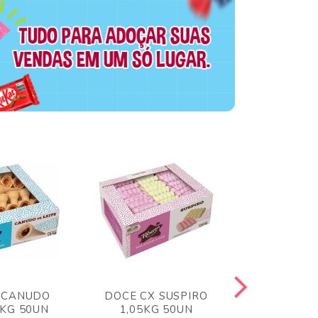
 CANUDO
DOCE CX SUSPIRO
DOCE CX 
6KG 50UN
1,05KG 50UN
VERM 1,8