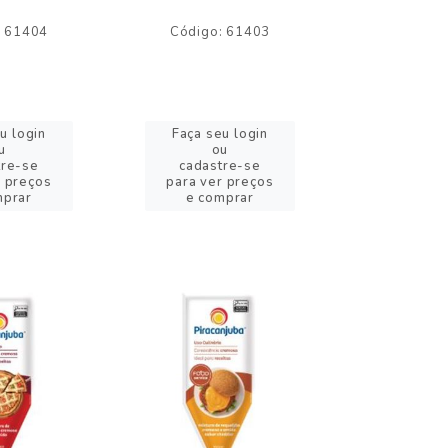
: 61404
Código: 61403
Código:
u login
Faça seu login
Faça se
u
ou
o
tre-se
cadastre-se
cadast
r preços
para ver preços
para ver
mprar
e comprar
e com