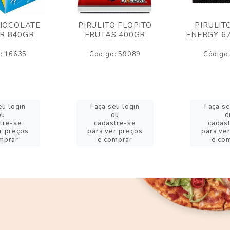
HOCOLATE
PIRULITO FLOPITO
PIRULIT
R 840GR
FRUTAS 400GR
ENERGY 6
: 16635
Código: 59089
Código
eu login
Faça seu login
Faça se
ou
ou
o
tre-se
cadastre-se
cadas
r preços
para ver preços
para ve
mprar
e comprar
e co