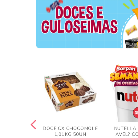
TA AO LEITE
DOCE CX CHOCOMOLE
NUTELLA
 372GR
1,01KG 50UN
AVEL? C