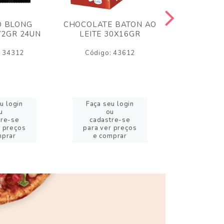
O BLONG
CHOCOLATE BATON AO
CHICLE P
72GR 24UN
LEITE 30X16GR
BABA DE
180
: 34312
Código: 43612
Código:
u login
Faça seu login
Faça se
u
ou
o
tre-se
cadastre-se
cadast
r preços
para ver preços
para ver
mprar
e comprar
e com