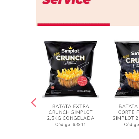
 RUSTICA
BATATA EXTRA
BATATA
LOT 2KG
CRUNCH SIMPLOT
CORTE 
GELADA
2,5KG CONGELADA
SIMPLOT 2
o: 63919
Código: 63911
Código