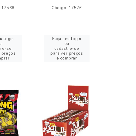
: 17568
Código: 17576
Código:
u login
Faça seu login
Faça se
u
ou
o
tre-se
cadastre-se
cadast
r preços
para ver preços
para ver
mprar
e comprar
e com