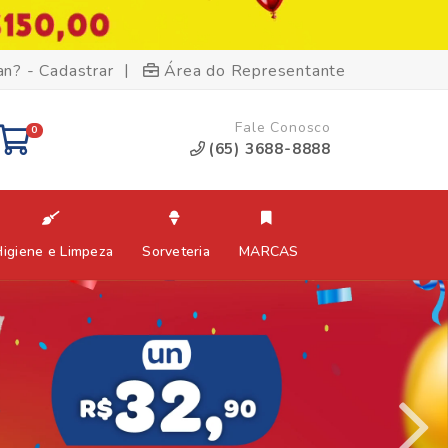
|
an? - Cadastrar
Área do Representante
Fale Conosco
0
(65) 3688-8888
Higiene e Limpeza
Sorveteria
MARCAS