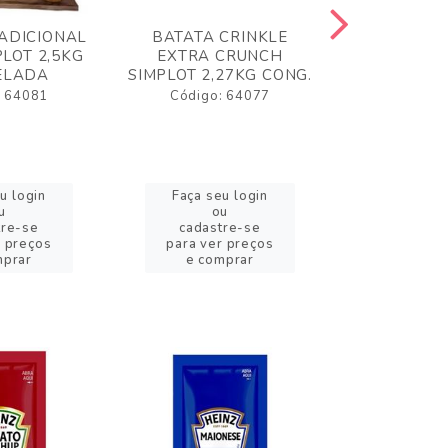
ADICIONAL
BATATA CRINKLE
BATATA 
LOT 2,5KG
EXTRA CRUNCH
SIMPLO
ELADA
SIMPLOT 2,27KG CONG.
CONGE
: 64081
Código: 64077
Código:
u login
Faça seu login
Faça se
u
ou
o
tre-se
cadastre-se
cadast
r preços
para ver preços
para ver
mprar
e comprar
e com