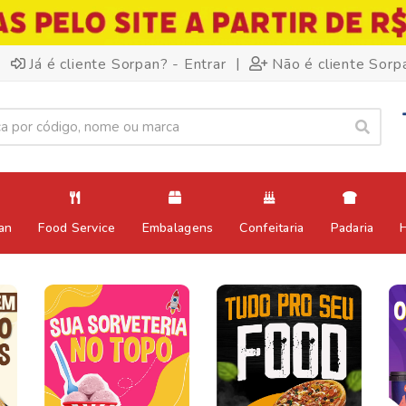
|
Já é cliente Sorpan? - Entrar
Não é cliente Sorp
an
Food Service
Embalagens
Confeitaria
Padaria