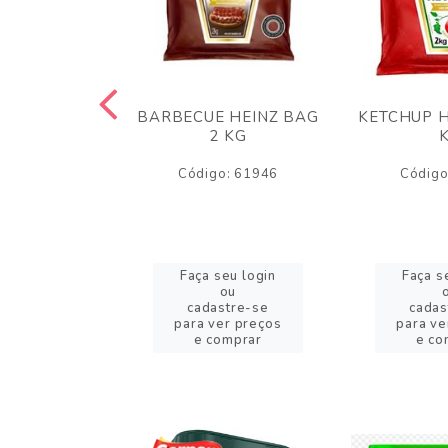
 PANKO 1KG
BARBECUE HEINZ BAG
KETCHUP H
ARUI
2 KG
o: 59244
Código: 61946
Código
eu login
Faça seu login
Faça s
ou
ou
stre-se
cadastre-se
cadas
er preços
para ver preços
para ve
omprar
e comprar
e co