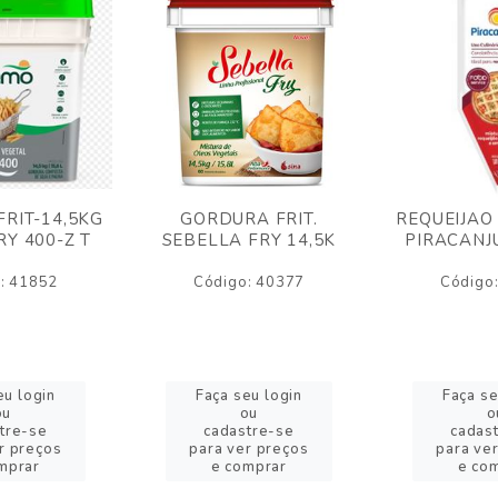
RIT-14,5KG
GORDURA FRIT.
REQUEIJAO
Y 400-Z T
SEBELLA FRY 14,5K
PIRACANJ
: 41852
Código: 40377
Código
eu login
Faça seu login
Faça se
ou
ou
o
tre-se
cadastre-se
cadas
r preços
para ver preços
para ve
mprar
e comprar
e co