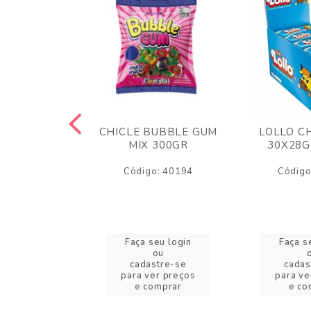
M ARCOR
CHICLE BUBBLE GUM
LOLLO C
BRIGADEIRO
MIX 300GR
30X28G
50GR
Código: 40194
Código
o: 18626
eu login
Faça seu login
Faça s
ou
ou
stre-se
cadastre-se
cadas
er preços
para ver preços
para ve
omprar
e comprar
e co