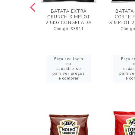
 RUSTICA
BATATA EXTRA
BATATA
LOT 2KG
CRUNCH SIMPLOT
CORTE 
GELADA
2,5KG CONGELADA
SIMPLOT 2
o: 63919
Código: 63911
Código
eu login
Faça seu login
Faça s
ou
ou
stre-se
cadastre-se
cadas
er preços
para ver preços
para ve
omprar
e comprar
e co