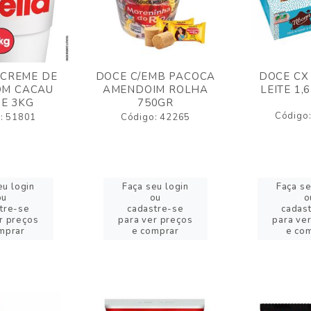
 CREME DE
DOCE C/EMB PACOCA
DOCE CX
OM CACAU
AMENDOIM ROLHA
LEITE 1,
E 3KG
750GR
Código
: 51801
Código: 42265
eu login
Faça seu login
Faça se
ou
ou
o
tre-se
cadastre-se
cadas
r preços
para ver preços
para ve
mprar
e comprar
e co