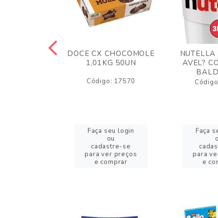
TA AO LEITE
DOCE CX CHOCOMOLE
NUTELLA
 372GR
1,01KG 50UN
AVEL? C
BALD
o: 43005
Código: 17570
Código
eu login
Faça seu login
Faça s
ou
ou
stre-se
cadastre-se
cadas
er preços
para ver preços
para ve
omprar
e comprar
e co