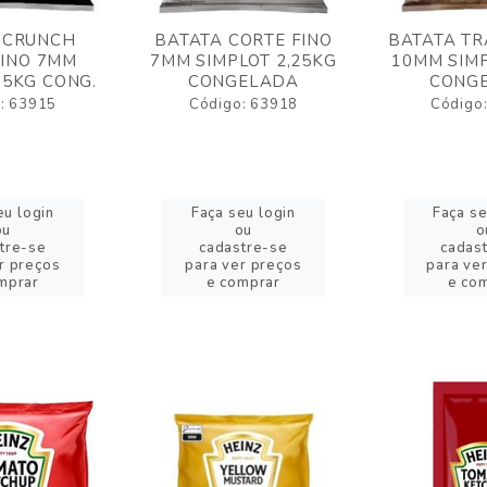
 CRUNCH
BATATA CORTE FINO
BATATA TR
FINO 7MM
7MM SIMPLOT 2,25KG
10MM SIMP
,5KG CONG.
CONGELADA
CONG
: 63915
Código: 63918
Código
eu login
Faça seu login
Faça se
ou
ou
o
tre-se
cadastre-se
cadas
r preços
para ver preços
para ve
mprar
e comprar
e co