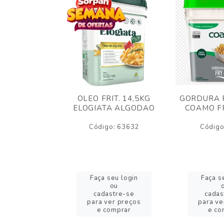
AO CREMOSO
OLEO FRIT. 14,5KG
GORDURA F
EDDAR
ELOGIATA ALGODAO
COAMO FR
JUBA 1,5KG
ELT
Código: 63632
Código
o: 53423
eu login
Faça seu login
Faça s
ou
ou
stre-se
cadastre-se
cadas
er preços
para ver preços
para ve
omprar
e comprar
e co