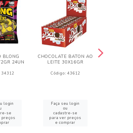
O BLONG
CHOCOLATE BATON AO
CHICLE P
72GR 24UN
LEITE 30X16GR
BABA DE
180
: 34312
Código: 43612
Código:
u login
Faça seu login
Faça se
u
ou
o
tre-se
cadastre-se
cadast
r preços
para ver preços
para ver
mprar
e comprar
e com