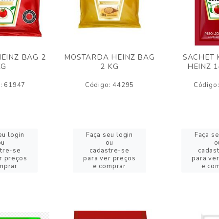
EINZ BAG 2
MOSTARDA HEINZ BAG
SACHET 
KG
2 KG
HEINZ 
: 61947
Código: 44295
Código
eu login
Faça seu login
Faça se
ou
ou
o
tre-se
cadastre-se
cadas
r preços
para ver preços
para ve
mprar
e comprar
e co