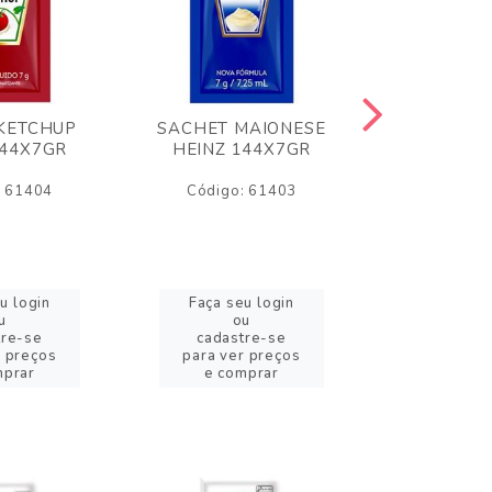
KETCHUP
SACHET MAIONESE
MILHO VER
144X7GR
HEINZ 144X7GR
1,70
: 61404
Código: 61403
Código:
u login
Faça seu login
Faça se
u
ou
o
tre-se
cadastre-se
cadast
r preços
para ver preços
para ver
mprar
e comprar
e com