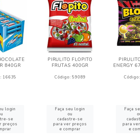
HOCOLATE
PIRULITO FLOPITO
PIRULIT
R 840GR
FRUTAS 400GR
ENERGY 6
: 16635
Código: 59089
Código
eu login
Faça seu login
Faça se
ou
ou
o
tre-se
cadastre-se
cadas
r preços
para ver preços
para ve
mprar
e comprar
e co