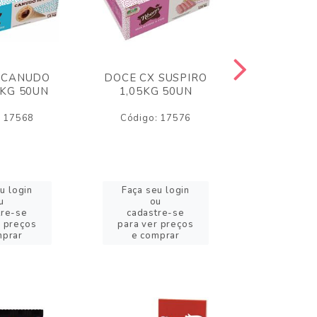
 CANUDO
DOCE CX SUSPIRO
DOCE CX 
6KG 50UN
1,05KG 50UN
VERM 1,8
: 17568
Código: 17576
Código:
u login
Faça seu login
Faça se
u
ou
o
tre-se
cadastre-se
cadast
r preços
para ver preços
para ver
mprar
e comprar
e com