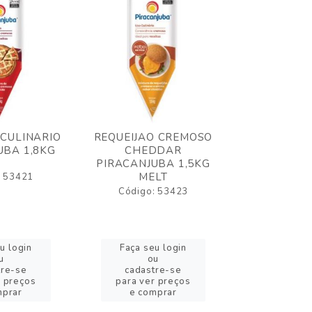
 CULINARIO
REQUEIJAO CREMOSO
OLEO FRIT
UBA 1,8KG
CHEDDAR
ELOGIATA
PIRACANJUBA 1,5KG
MELT
: 53421
Código:
Código: 53423
u login
Faça seu login
Faça se
u
ou
o
tre-se
cadastre-se
cadast
r preços
para ver preços
para ver
mprar
e comprar
e com