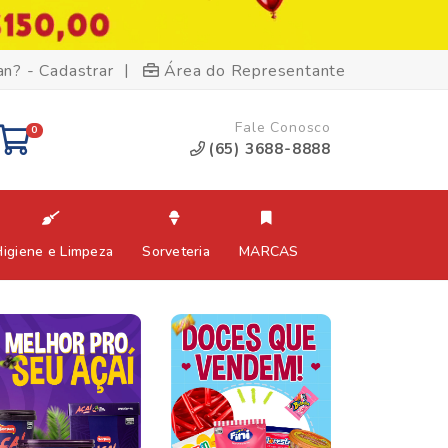
|
an? - Cadastrar
Área do Representante
Fale Conosco
0
(65) 3688-8888
Higiene e Limpeza
Sorveteria
MARCAS