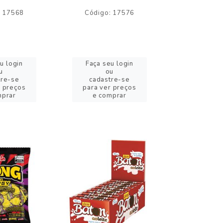
: 17568
Código: 17576
Código:
u login
Faça seu login
Faça se
u
ou
o
tre-se
cadastre-se
cadast
r preços
para ver preços
para ver
mprar
e comprar
e com