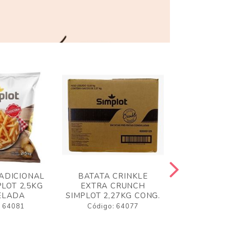
ADICIONAL
BATATA CRINKLE
BATATA 
LOT 2,5KG
EXTRA CRUNCH
SIMPLO
ELADA
SIMPLOT 2,27KG CONG.
CONGE
: 64081
Código: 64077
Código: