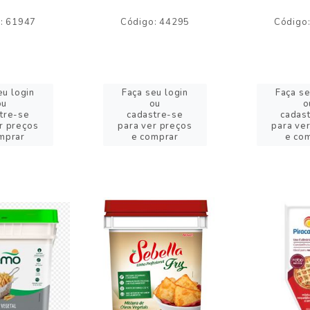
: 61947
Código: 44295
Código
eu login
Faça seu login
Faça se
ou
ou
o
tre-se
cadastre-se
cadas
r preços
para ver preços
para ve
mprar
e comprar
e co