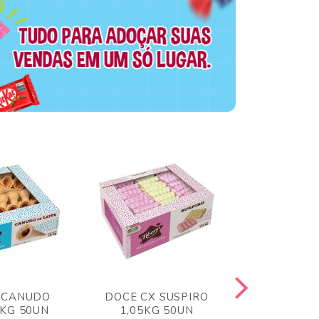
 CANUDO
DOCE CX SUSPIRO
DOCE CX 
6KG 50UN
1,05KG 50UN
VERM 1,8