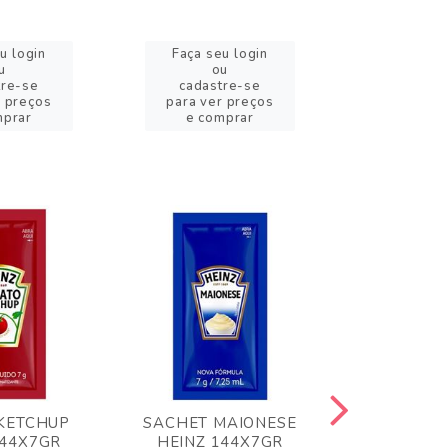
u login
Faça seu login
Faça se
u
ou
o
tre-se
cadastre-se
cadast
r preços
para ver preços
para ver
mprar
e comprar
e com
KETCHUP
SACHET MAIONESE
MILHO VER
144X7GR
HEINZ 144X7GR
1,70