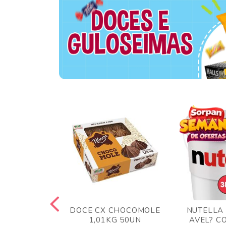
 BLONG UVA
DOCE CX CHOCOMOLE
NUTELLA
R 24UN
1,01KG 50UN
AVEL? C