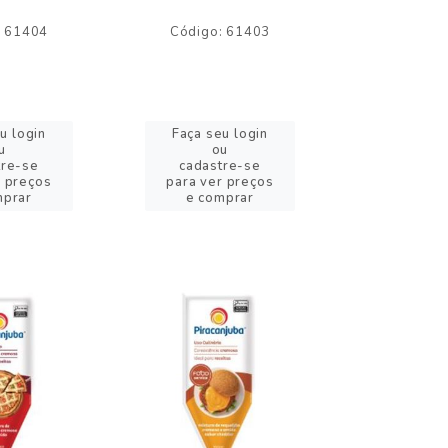
: 61404
Código: 61403
Código:
u login
Faça seu login
Faça se
u
ou
o
tre-se
cadastre-se
cadast
r preços
para ver preços
para ver
mprar
e comprar
e com