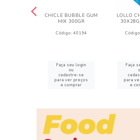
M ARCOR
CHICLE BUBBLE GUM
LOLLO C
BRIGADEIRO
MIX 300GR
30X28G
50GR
Código: 40194
Código
o: 18626
eu login
Faça seu login
Faça s
ou
ou
stre-se
cadastre-se
cadas
er preços
para ver preços
para ve
omprar
e comprar
e co