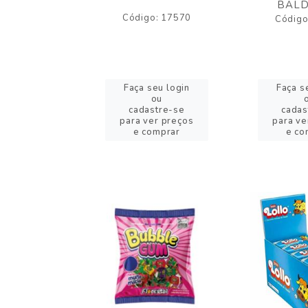
BALD
o: 17530
Código: 17570
Código
eu login
Faça seu login
Faça s
ou
ou
stre-se
cadastre-se
cadas
er preços
para ver preços
para ve
omprar
e comprar
e co