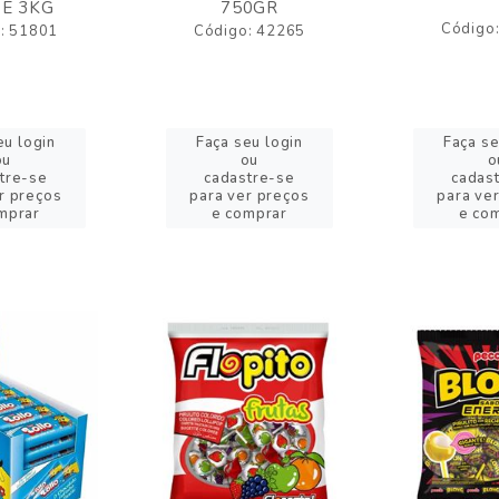
E 3KG
750GR
Código
: 51801
Código: 42265
eu login
Faça seu login
Faça se
ou
ou
o
tre-se
cadastre-se
cadas
r preços
para ver preços
para ve
mprar
e comprar
e co