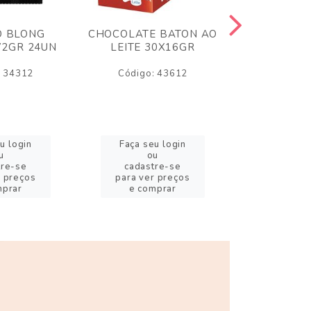
O BLONG
CHOCOLATE BATON AO
CHICLE P
72GR 24UN
LEITE 30X16GR
BABA DE
180
: 34312
Código: 43612
Código:
u login
Faça seu login
Faça se
u
ou
o
tre-se
cadastre-se
cadast
r preços
para ver preços
para ver
mprar
e comprar
e com