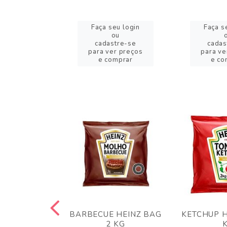
eu login
Faça seu login
Faça s
ou
ou
stre-se
cadastre-se
cadas
er preços
para ver preços
para ve
omprar
e comprar
e co
 PANKO 1KG
BARBECUE HEINZ BAG
KETCHUP H
ARUI
2 KG