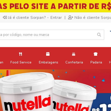
|
Já é cliente Sorpan? - Entrar
Não é cliente Sorp
an
Food Service
Embalagens
Confeitaria
Padaria