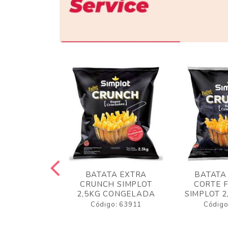
 RUSTICA
BATATA EXTRA
BATATA
LOT 2KG
CRUNCH SIMPLOT
CORTE 
GELADA
2,5KG CONGELADA
SIMPLOT 2
o: 63919
Código: 63911
Código