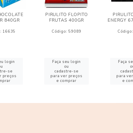
HOCOLATE
PIRULITO FLOPITO
PIRULIT
R 840GR
FRUTAS 400GR
ENERGY 6
: 16635
Código: 59089
Código
eu login
Faça seu login
Faça se
ou
ou
o
tre-se
cadastre-se
cadas
r preços
para ver preços
para ve
mprar
e comprar
e co