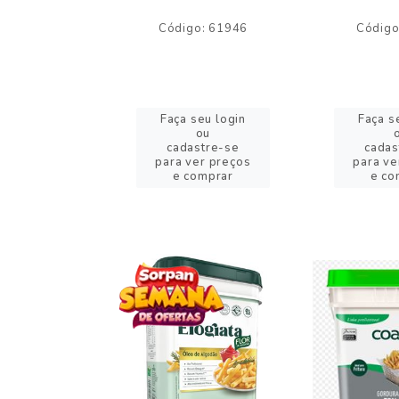
o: 59244
Código: 61946
Código
eu login
Faça seu login
Faça s
ou
ou
stre-se
cadastre-se
cadas
er preços
para ver preços
para ve
omprar
e comprar
e co