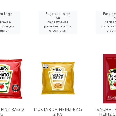
eu login
Faça seu login
Faça se
ou
ou
o
tre-se
cadastre-se
cadas
r preços
para ver preços
para ve
mprar
e comprar
e co
EINZ BAG 2
MOSTARDA HEINZ BAG
SACHET 
KG
2 KG
HEINZ 