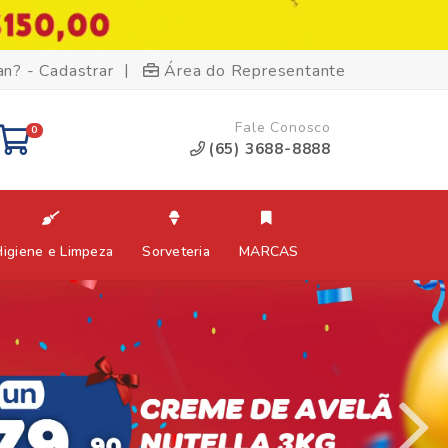
|
an? - Cadastrar
Área do Representante
Fale Conosco
0
(65) 3688-8888
Higiene e Limpeza
Sorveteria
MARCAS