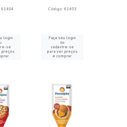
: 61404
Código: 61403
Código:
u login
Faça seu login
Faça se
u
ou
o
tre-se
cadastre-se
cadast
r preços
para ver preços
para ver
mprar
e comprar
e com