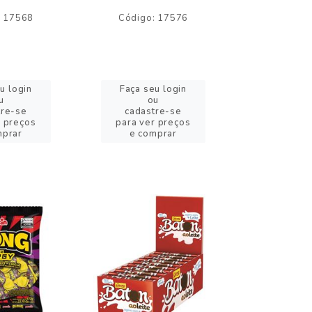
: 17568
Código: 17576
Código:
u login
Faça seu login
Faça se
u
ou
o
tre-se
cadastre-se
cadast
r preços
para ver preços
para ver
mprar
e comprar
e com