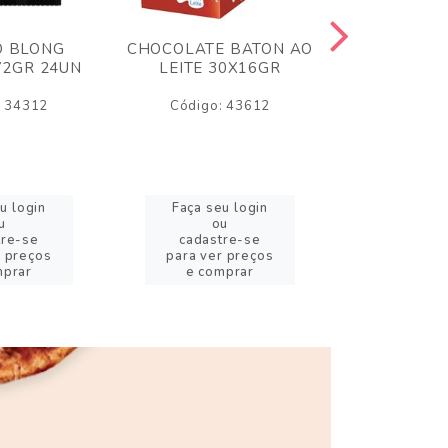
O BLONG
CHOCOLATE BATON AO
CHICLE P
72GR 24UN
LEITE 30X16GR
BABA DE
180
: 34312
Código: 43612
Código:
u login
Faça seu login
Faça se
u
ou
o
tre-se
cadastre-se
cadast
r preços
para ver preços
para ver
mprar
e comprar
e com