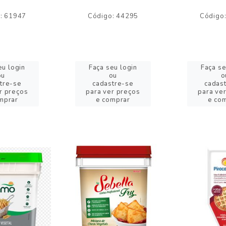
: 61947
Código: 44295
Código
eu login
Faça seu login
Faça se
ou
ou
o
tre-se
cadastre-se
cadas
r preços
para ver preços
para ve
mprar
e comprar
e co