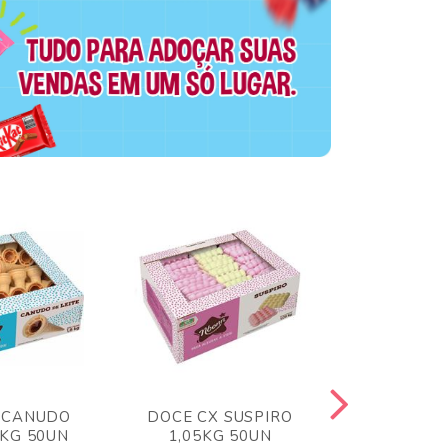
 CANUDO
DOCE CX SUSPIRO
DOCE CX 
6KG 50UN
1,05KG 50UN
VERM 1,8