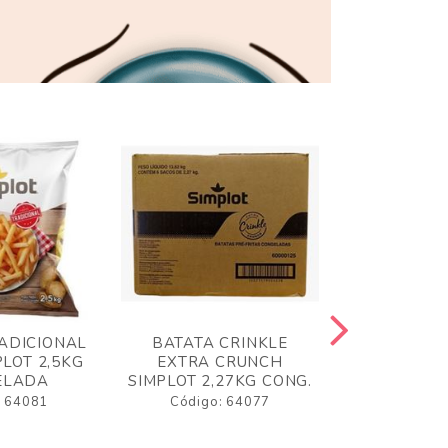
ADICIONAL
BATATA CRINKLE
BATATA 
LOT 2,5KG
EXTRA CRUNCH
SIMPLO
ELADA
SIMPLOT 2,27KG CONG.
CONGE
: 64081
Código: 64077
Código: