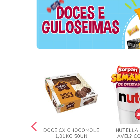
TA AO LEITE
DOCE CX CHOCOMOLE
NUTELLA
 372GR
1,01KG 50UN
AVEL? C