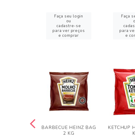
eu login
Faça seu login
Faça s
ou
ou
stre-se
cadastre-se
cadas
er preços
para ver preços
para ve
omprar
e comprar
e co
 PANKO 1KG
BARBECUE HEINZ BAG
KETCHUP H
ARUI
2 KG