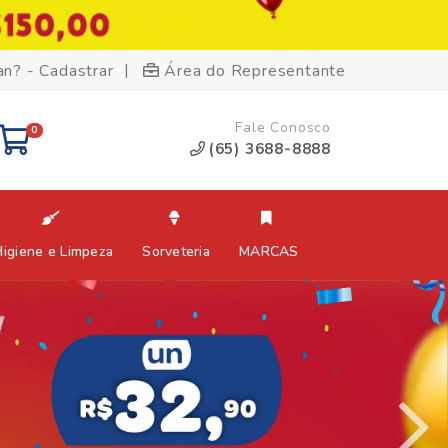
|
an? - Cadastrar
Área do Representante
Fale Conosco
0
(65) 3688-8888
Higiene e Limpeza
Sorveteria
MARCAS