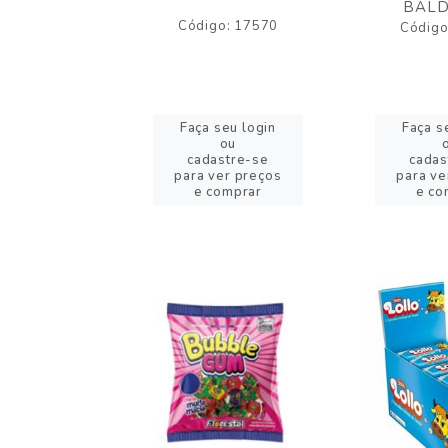
BALD
o: 43005
Código: 17570
Código
eu login
Faça seu login
Faça s
ou
ou
stre-se
cadastre-se
cadas
er preços
para ver preços
para ve
omprar
e comprar
e co