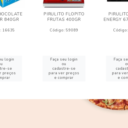
HOCOLATE
PIRULITO FLOPITO
PIRULIT
R 840GR
FRUTAS 400GR
ENERGY 6
: 16635
Código: 59089
Código
eu login
Faça seu login
Faça se
ou
ou
o
tre-se
cadastre-se
cadas
r preços
para ver preços
para ve
mprar
e comprar
e co