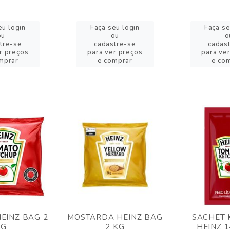
eu login
Faça seu login
Faça se
ou
ou
o
tre-se
cadastre-se
cadas
r preços
para ver preços
para ve
mprar
e comprar
e co
EINZ BAG 2
MOSTARDA HEINZ BAG
SACHET 
KG
2 KG
HEINZ 