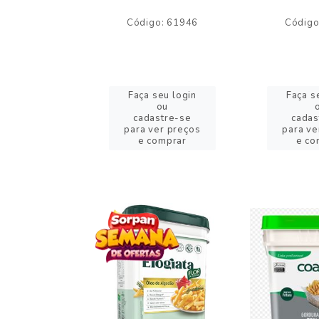
o: 59244
Código: 61946
Código
eu login
Faça seu login
Faça s
ou
ou
stre-se
cadastre-se
cadas
er preços
para ver preços
para ve
omprar
e comprar
e co