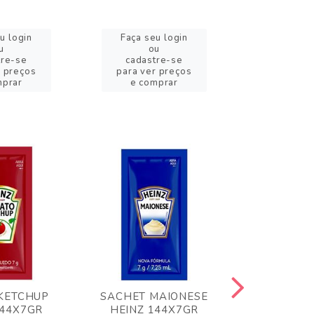
u login
Faça seu login
Faça se
u
ou
o
tre-se
cadastre-se
cadast
r preços
para ver preços
para ver
mprar
e comprar
e com
KETCHUP
SACHET MAIONESE
MILHO VER
144X7GR
HEINZ 144X7GR
1,70