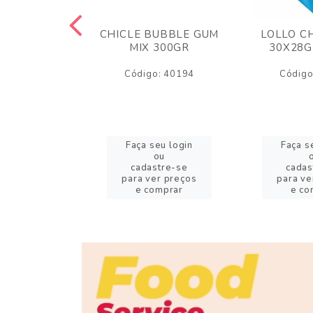
M ARCOR
CHICLE BUBBLE GUM
LOLLO C
BRIGADEIRO
MIX 300GR
30X28G
50GR
Código: 40194
Código
o: 18626
eu login
Faça seu login
Faça s
ou
ou
stre-se
cadastre-se
cadas
er preços
para ver preços
para ve
omprar
e comprar
e co