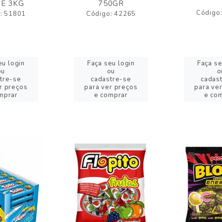
E 3KG
750GR
Código
: 51801
Código: 42265
eu login
Faça seu login
Faça se
ou
ou
o
tre-se
cadastre-se
cadas
r preços
para ver preços
para ve
mprar
e comprar
e co