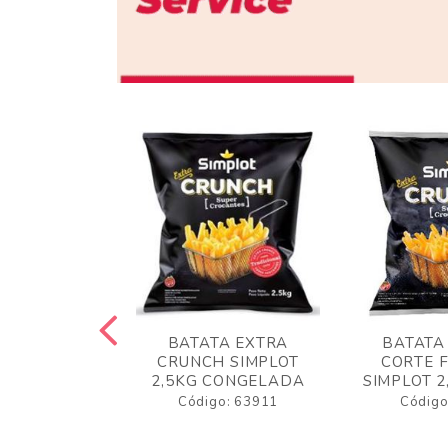
 RUSTICA
BATATA EXTRA
BATATA
LOT 2KG
CRUNCH SIMPLOT
CORTE 
GELADA
2,5KG CONGELADA
SIMPLOT 2
o: 63919
Código: 63911
Código