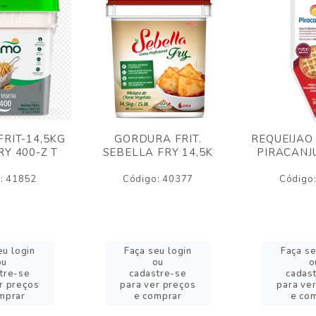
RIT-14,5KG
GORDURA FRIT.
REQUEIJAO
Y 400-Z T
SEBELLA FRY 14,5K
PIRACANJ
: 41852
Código: 40377
Código
eu login
Faça seu login
Faça se
ou
ou
o
tre-se
cadastre-se
cadas
r preços
para ver preços
para ve
mprar
e comprar
e co