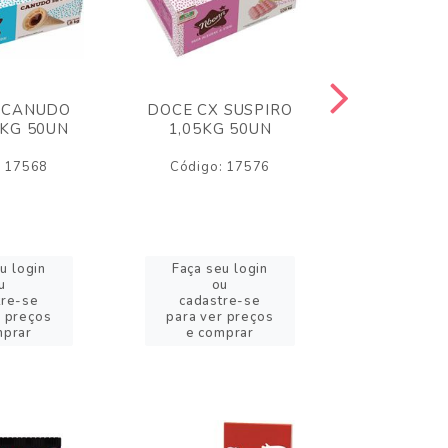
 CANUDO
DOCE CX SUSPIRO
DOCE CX 
6KG 50UN
1,05KG 50UN
VERM 1,8
: 17568
Código: 17576
Código:
u login
Faça seu login
Faça se
u
ou
o
tre-se
cadastre-se
cadast
r preços
para ver preços
para ver
mprar
e comprar
e com