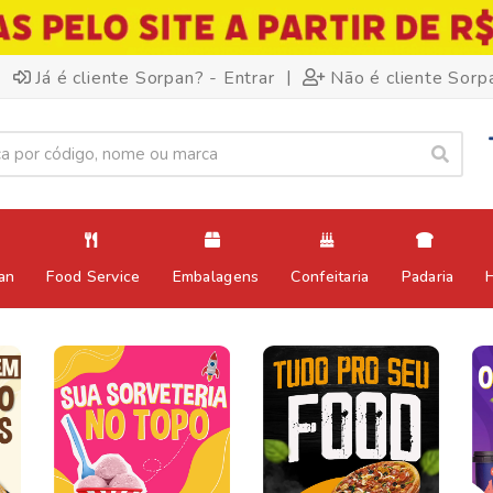
|
Já é cliente Sorpan? - Entrar
Não é cliente Sorp
an
Food Service
Embalagens
Confeitaria
Padaria