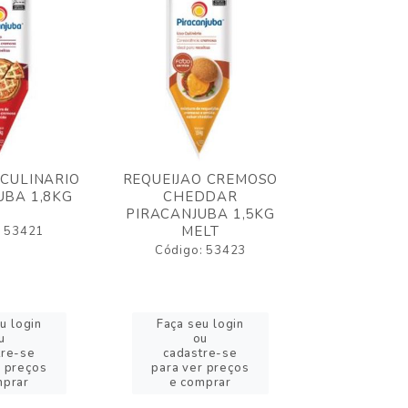
 CULINARIO
REQUEIJAO CREMOSO
OLEO FRIT
UBA 1,8KG
CHEDDAR
ELOGIATA
PIRACANJUBA 1,5KG
MELT
: 53421
Código:
Código: 53423
u login
Faça seu login
Faça se
u
ou
o
tre-se
cadastre-se
cadast
r preços
para ver preços
para ver
mprar
e comprar
e com