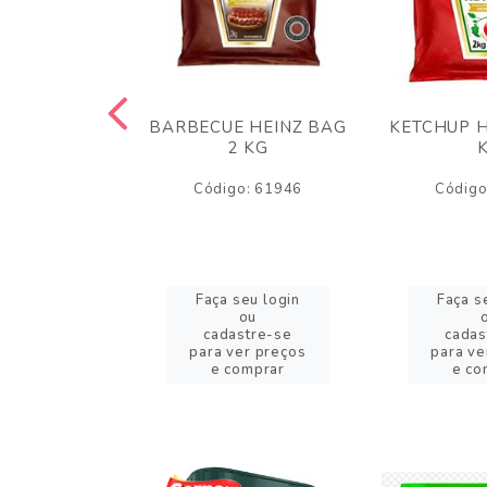
 PANKO 1KG
BARBECUE HEINZ BAG
KETCHUP H
ARUI
2 KG
o: 59244
Código: 61946
Código
eu login
Faça seu login
Faça s
ou
ou
stre-se
cadastre-se
cadas
er preços
para ver preços
para ve
omprar
e comprar
e co