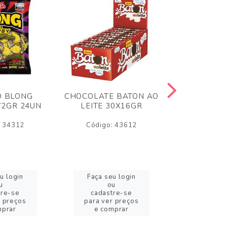
O BLONG
CHOCOLATE BATON AO
CHICLE P
72GR 24UN
LEITE 30X16GR
BABA DE
180
: 34312
Código: 43612
Código:
u login
Faça seu login
Faça se
u
ou
o
tre-se
cadastre-se
cadast
r preços
para ver preços
para ver
mprar
e comprar
e com