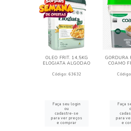
AO CREMOSO
OLEO FRIT. 14,5KG
GORDURA F
EDDAR
ELOGIATA ALGODAO
COAMO FR
JUBA 1,5KG
ELT
Código: 63632
Código
o: 53423
eu login
Faça seu login
Faça s
ou
ou
stre-se
cadastre-se
cadas
er preços
para ver preços
para ve
omprar
e comprar
e co