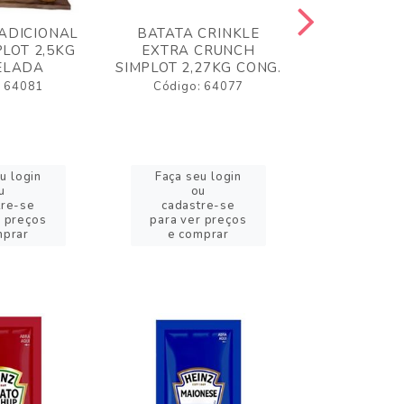
ADICIONAL
BATATA CRINKLE
BATATA 
LOT 2,5KG
EXTRA CRUNCH
SIMPLO
ELADA
SIMPLOT 2,27KG CONG.
CONGE
: 64081
Código: 64077
Código:
u login
Faça seu login
Faça se
u
ou
o
tre-se
cadastre-se
cadast
r preços
para ver preços
para ver
mprar
e comprar
e com