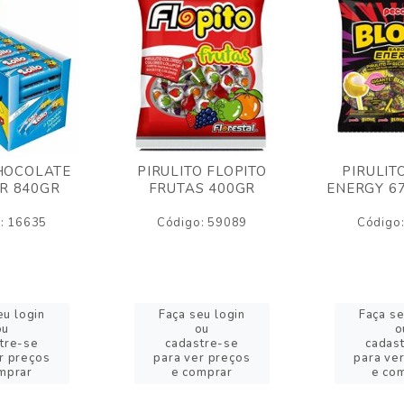
HOCOLATE
PIRULITO FLOPITO
PIRULIT
R 840GR
FRUTAS 400GR
ENERGY 6
: 16635
Código: 59089
Código
eu login
Faça seu login
Faça se
ou
ou
o
tre-se
cadastre-se
cadas
r preços
para ver preços
para ve
mprar
e comprar
e co