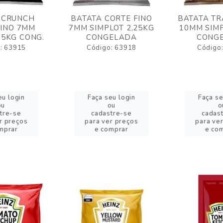
 CRUNCH
BATATA CORTE FINO
BATATA TR
FINO 7MM
7MM SIMPLOT 2,25KG
10MM SIMP
,5KG CONG.
CONGELADA
CONG
: 63915
Código: 63918
Código
eu login
Faça seu login
Faça se
ou
ou
o
tre-se
cadastre-se
cadas
r preços
para ver preços
para ve
mprar
e comprar
e co