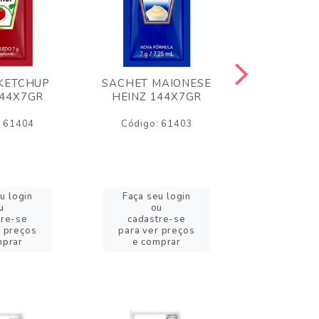
KETCHUP
SACHET MAIONESE
MILHO VER
144X7GR
HEINZ 144X7GR
1,70
: 61404
Código: 61403
Código:
u login
Faça seu login
Faça se
u
ou
o
tre-se
cadastre-se
cadast
r preços
para ver preços
para ver
mprar
e comprar
e com