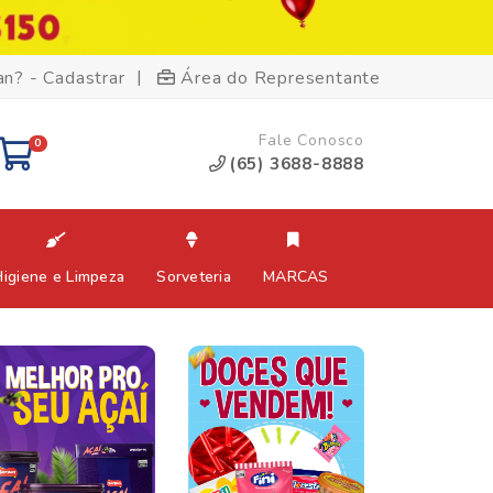
|
an? - Cadastrar
Área do Representante
Fale Conosco
0
(65) 3688-8888
Higiene e Limpeza
Sorveteria
MARCAS