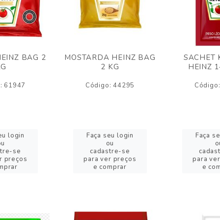
EINZ BAG 2
MOSTARDA HEINZ BAG
SACHET 
KG
2 KG
HEINZ 
: 61947
Código: 44295
Código
eu login
Faça seu login
Faça se
ou
ou
o
tre-se
cadastre-se
cadas
r preços
para ver preços
para ve
mprar
e comprar
e co