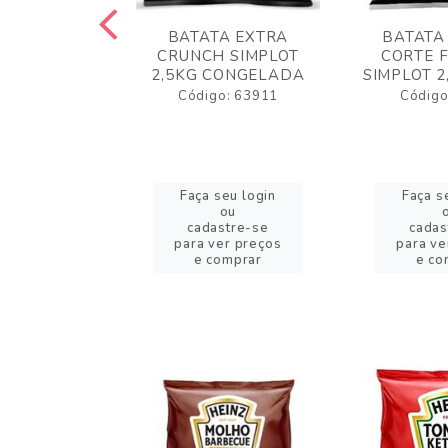
 RUSTICA
BATATA EXTRA
BATATA
LOT 2KG
CRUNCH SIMPLOT
CORTE 
GELADA
2,5KG CONGELADA
SIMPLOT 2
o: 63919
Código: 63911
Código
eu login
Faça seu login
Faça s
ou
ou
stre-se
cadastre-se
cadas
er preços
para ver preços
para ve
omprar
e comprar
e co