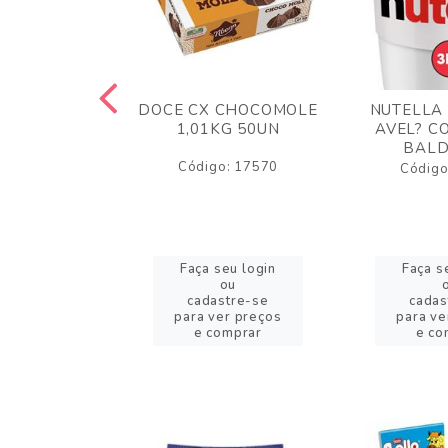
TA AO LEITE
DOCE CX CHOCOMOLE
NUTELLA
 372GR
1,01KG 50UN
AVEL? C
BALD
o: 43005
Código: 17570
Código
eu login
Faça seu login
Faça s
ou
ou
stre-se
cadastre-se
cadas
er preços
para ver preços
para ve
omprar
e comprar
e co