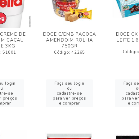
 CREME DE
DOCE C/EMB PACOCA
DOCE CX
OM CACAU
AMENDOIM ROLHA
LEITE 1,
E 3KG
750GR
Código
: 51801
Código: 42265
eu login
Faça seu login
Faça se
ou
ou
o
tre-se
cadastre-se
cadas
r preços
para ver preços
para ve
mprar
e comprar
e co