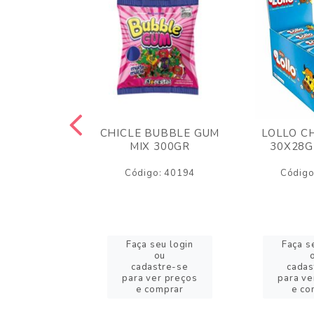
M ARCOR
CHICLE BUBBLE GUM
LOLLO C
BRIGADEIRO
MIX 300GR
30X28G
50GR
Código: 40194
Código
o: 18626
eu login
Faça seu login
Faça s
ou
ou
stre-se
cadastre-se
cadas
er preços
para ver preços
para ve
omprar
e comprar
e co