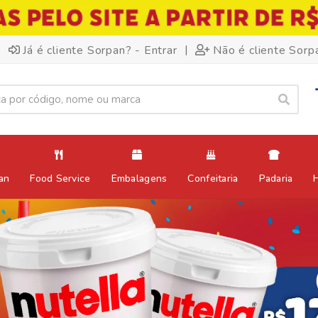
|
Já é cliente Sorpan? - Entrar
Não é cliente Sorp
an
Food Service
Embalagens
Confeitaria
Padaria