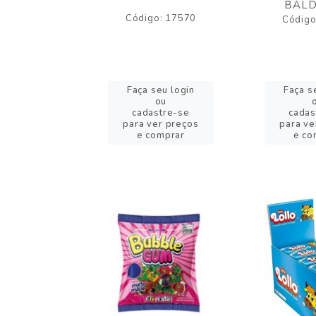
BALD
o: 43005
Código: 17570
Código
eu login
Faça seu login
Faça s
ou
ou
stre-se
cadastre-se
cadas
er preços
para ver preços
para ve
omprar
e comprar
e co