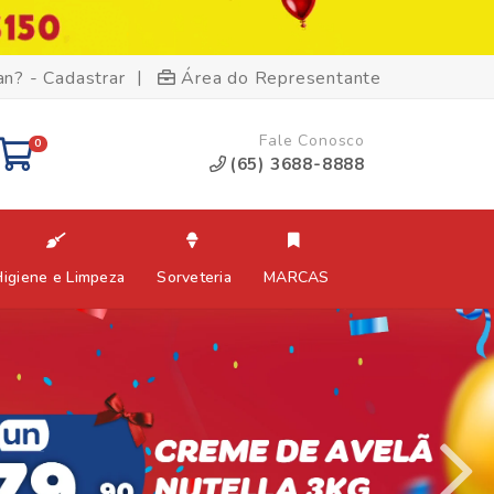
|
an? - Cadastrar
Área do Representante
Fale Conosco
0
(65) 3688-8888
Higiene e Limpeza
Sorveteria
MARCAS