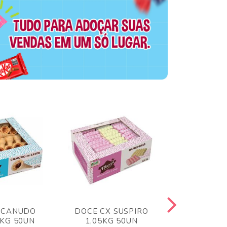
 CANUDO
DOCE CX SUSPIRO
DOCE CX 
6KG 50UN
1,05KG 50UN
VERM 1,8