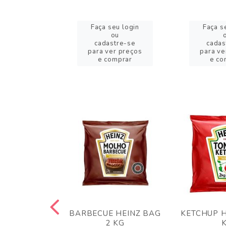
eu login
Faça seu login
Faça s
ou
ou
stre-se
cadastre-se
cadas
er preços
para ver preços
para ve
omprar
e comprar
e co
 PANKO 1KG
BARBECUE HEINZ BAG
KETCHUP H
ARUI
2 KG