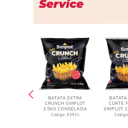
 RUSTICA
BATATA EXTRA
BATATA
LOT 2KG
CRUNCH SIMPLOT
CORTE 
GELADA
2,5KG CONGELADA
SIMPLOT 2
o: 63919
Código: 63911
Código