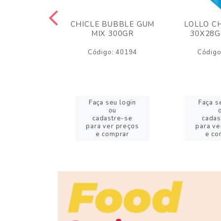
M ARCOR
CHICLE BUBBLE GUM
LOLLO C
BRIGADEIRO
MIX 300GR
30X28G
50GR
Código: 40194
Código
o: 18626
eu login
Faça seu login
Faça s
ou
ou
stre-se
cadastre-se
cadas
er preços
para ver preços
para ve
omprar
e comprar
e co