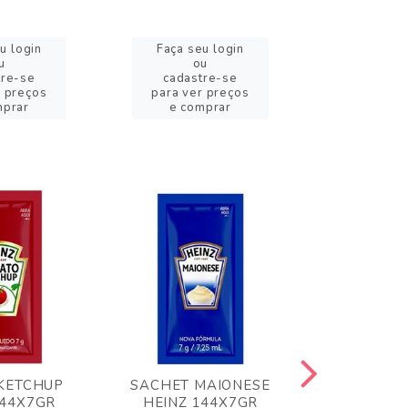
u login
Faça seu login
Faça se
u
ou
o
tre-se
cadastre-se
cadast
r preços
para ver preços
para ver
mprar
e comprar
e com
KETCHUP
SACHET MAIONESE
MILHO VER
144X7GR
HEINZ 144X7GR
1,70