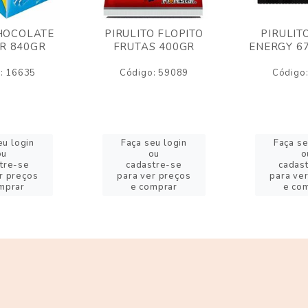
HOCOLATE
PIRULITO FLOPITO
PIRULIT
R 840GR
FRUTAS 400GR
ENERGY 6
: 16635
Código: 59089
Código
eu login
Faça seu login
Faça se
ou
ou
o
tre-se
cadastre-se
cadas
r preços
para ver preços
para ve
mprar
e comprar
e co