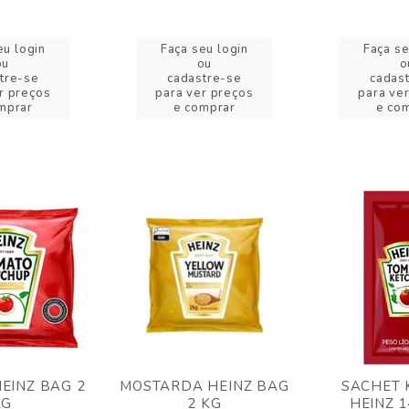
eu login
Faça seu login
Faça se
ou
ou
o
tre-se
cadastre-se
cadas
r preços
para ver preços
para ve
mprar
e comprar
e co
EINZ BAG 2
MOSTARDA HEINZ BAG
SACHET 
KG
2 KG
HEINZ 