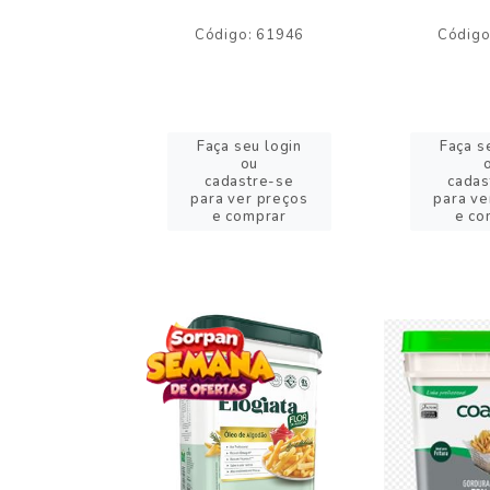
o: 59244
Código: 61946
Código
eu login
Faça seu login
Faça s
ou
ou
stre-se
cadastre-se
cadas
er preços
para ver preços
para ve
omprar
e comprar
e co