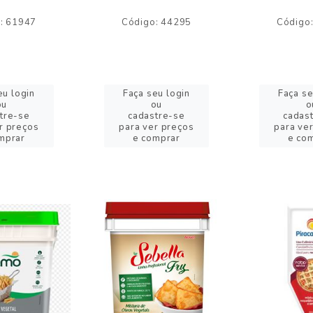
: 61947
Código: 44295
Código
eu login
Faça seu login
Faça se
ou
ou
o
tre-se
cadastre-se
cadas
r preços
para ver preços
para ve
mprar
e comprar
e co