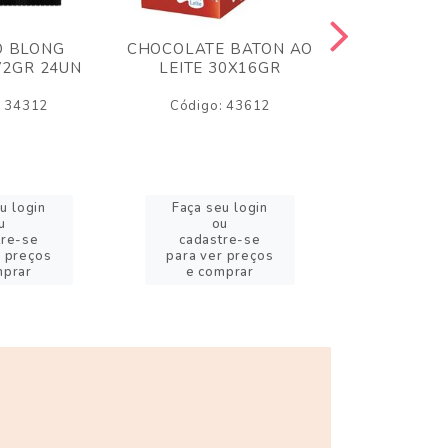
O BLONG
CHOCOLATE BATON AO
CHICLE P
72GR 24UN
LEITE 30X16GR
BABA DE
180
: 34312
Código: 43612
Código:
u login
Faça seu login
Faça se
u
ou
o
tre-se
cadastre-se
cadast
r preços
para ver preços
para ver
mprar
e comprar
e com