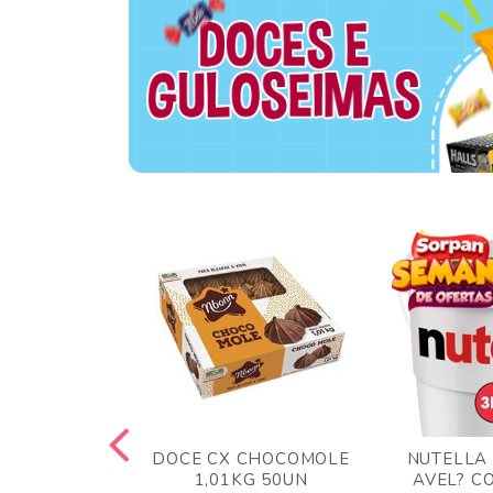
TA AO LEITE
DOCE CX CHOCOMOLE
NUTELLA
 372GR
1,01KG 50UN
AVEL? C