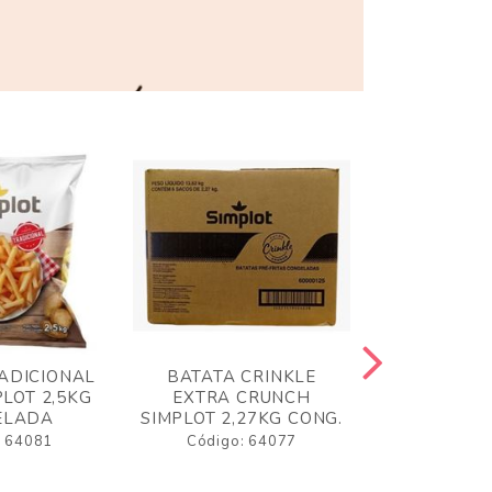
ADICIONAL
BATATA CRINKLE
BATATA 
LOT 2,5KG
EXTRA CRUNCH
SIMPLO
ELADA
SIMPLOT 2,27KG CONG.
CONGE
: 64081
Código: 64077
Código: