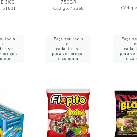
E 3KG
750GR
Código
: 51801
Código: 42265
eu login
Faça seu login
Faça se
ou
ou
o
tre-se
cadastre-se
cadas
r preços
para ver preços
para ve
mprar
e comprar
e co