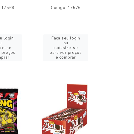
: 17568
Código: 17576
Código:
u login
Faça seu login
Faça se
u
ou
o
tre-se
cadastre-se
cadast
r preços
para ver preços
para ver
mprar
e comprar
e com