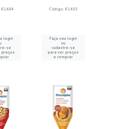
: 61404
Código: 61403
Código:
u login
Faça seu login
Faça se
u
ou
o
tre-se
cadastre-se
cadast
r preços
para ver preços
para ver
mprar
e comprar
e com