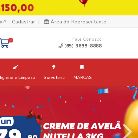
|
an? - Cadastrar
Área do Representante
Fale Conosco
0
(65) 3688-8888
Higiene e Limpeza
Sorveteria
MARCAS