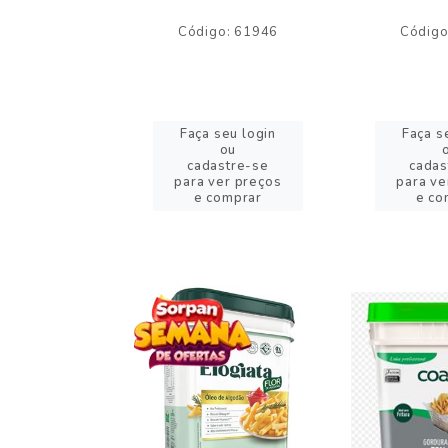
o: 59244
Código: 61946
Código
eu login
Faça seu login
Faça s
ou
ou
stre-se
cadastre-se
cadas
er preços
para ver preços
para ve
omprar
e comprar
e co