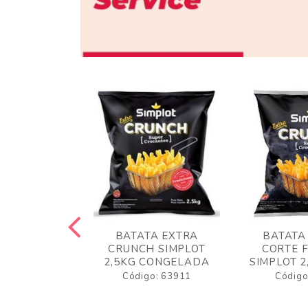
 RUSTICA
BATATA EXTRA
BATATA
LOT 2KG
CRUNCH SIMPLOT
CORTE 
GELADA
2,5KG CONGELADA
SIMPLOT 2
o: 63919
Código: 63911
Código