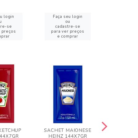
u login
Faça seu login
Faça se
u
ou
o
tre-se
cadastre-se
cadast
r preços
para ver preços
para ver
mprar
e comprar
e com
KETCHUP
SACHET MAIONESE
MILHO VER
144X7GR
HEINZ 144X7GR
1,70