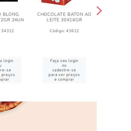
O BLONG
CHOCOLATE BATON AO
CHICLE P
72GR 24UN
LEITE 30X16GR
BABA DE
180
: 34312
Código: 43612
Código:
u login
Faça seu login
Faça se
u
ou
o
tre-se
cadastre-se
cadast
r preços
para ver preços
para ver
mprar
e comprar
e com