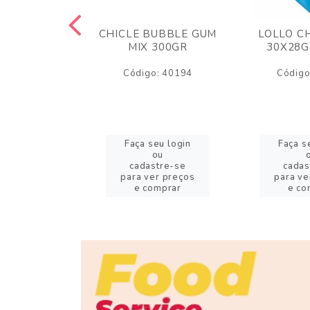
M ARCOR
CHICLE BUBBLE GUM
LOLLO C
BRIGADEIRO
MIX 300GR
30X28G
50GR
Código: 40194
Código
o: 18626
eu login
Faça seu login
Faça s
ou
ou
stre-se
cadastre-se
cadas
er preços
para ver preços
para ve
omprar
e comprar
e co