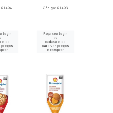
: 61404
Código: 61403
Código:
u login
Faça seu login
Faça se
u
ou
o
tre-se
cadastre-se
cadast
r preços
para ver preços
para ver
mprar
e comprar
e com