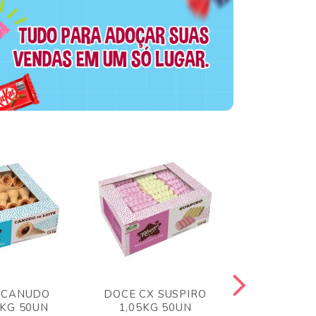
 CANUDO
DOCE CX SUSPIRO
DOCE CX 
6KG 50UN
1,05KG 50UN
VERM 1,8