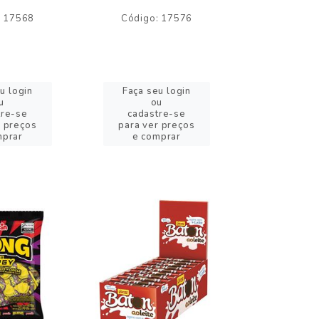
: 17568
Código: 17576
Código:
u login
Faça seu login
Faça se
u
ou
o
tre-se
cadastre-se
cadast
r preços
para ver preços
para ver
mprar
e comprar
e com