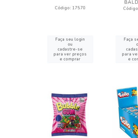
BALD
o: 43005
Código: 17570
Código
eu login
Faça seu login
Faça s
ou
ou
stre-se
cadastre-se
cadas
er preços
para ver preços
para ve
omprar
e comprar
e co