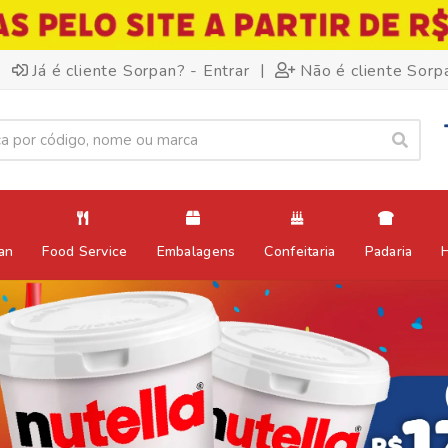
|
Já é cliente Sorpan? - Entrar
Não é cliente Sorp
an
Food Service
Embalagens
Confeitaria
Padaria