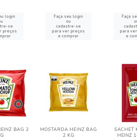
eu login
Faça seu login
Faça se
ou
ou
o
tre-se
cadastre-se
cadas
r preços
para ver preços
para ve
mprar
e comprar
e co
EINZ BAG 2
MOSTARDA HEINZ BAG
SACHET 
KG
2 KG
HEINZ 