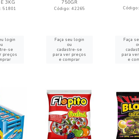
E 3KG
750GR
Código
: 51801
Código: 42265
eu login
Faça seu login
Faça se
ou
ou
o
tre-se
cadastre-se
cadas
r preços
para ver preços
para ve
mprar
e comprar
e co