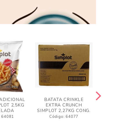
ADICIONAL
BATATA CRINKLE
BATATA 
LOT 2,5KG
EXTRA CRUNCH
SIMPLO
ELADA
SIMPLOT 2,27KG CONG.
CONGE
: 64081
Código: 64077
Código: