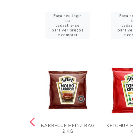
eu login
Faça seu login
Faça s
ou
ou
stre-se
cadastre-se
cadas
er preços
para ver preços
para ve
omprar
e comprar
e co
 PANKO 1KG
BARBECUE HEINZ BAG
KETCHUP H
ARUI
2 KG