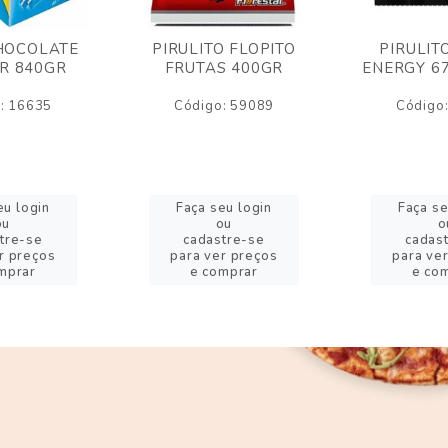
HOCOLATE
PIRULITO FLOPITO
PIRULIT
R 840GR
FRUTAS 400GR
ENERGY 6
: 16635
Código: 59089
Código
eu login
Faça seu login
Faça se
ou
ou
o
tre-se
cadastre-se
cadas
r preços
para ver preços
para ve
mprar
e comprar
e co