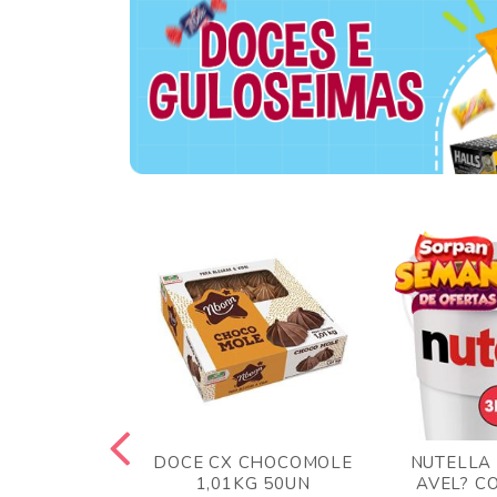
TA AO LEITE
DOCE CX CHOCOMOLE
NUTELLA
 372GR
1,01KG 50UN
AVEL? C