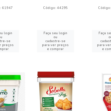
: 61947
Código: 44295
Código
eu login
Faça seu login
Faça se
ou
ou
o
tre-se
cadastre-se
cadas
r preços
para ver preços
para ve
mprar
e comprar
e co